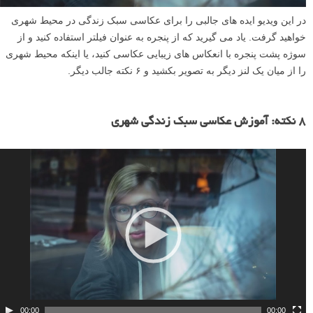
در این ویدیو ایده های جالبی را برای عکاسی سبک زندگی در محیط شهری
خواهید گرفت. یاد می گیرید که از پنجره به عنوان فیلتر استفاده کنید و از
سوژه پشت پنجره با انعکاس های زیبایی عکاسی کنید، یا اینکه محیط شهری
را از میان یک لنز دیگر به تصویر بکشید و ۶ نکته جالب دیگر.
ن
م
۸ نکته: آموزش عکاسی سبک زندگی شهری
ا
ی
ش
گ
ر
و
ی
د
ی
و
00:00
00:00