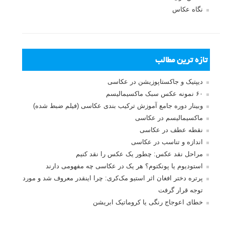
نگاه عکاس
تازه ترین مطالب
دیپتیک و جاکستا‌پوزیشن در عکاسی
۶۰ نمونه عکس سبک ماکسیمالیسم
وبینار دوره جامع آموزش ترکیب بندی عکاسی (فیلم ضبط شده)
ماکسیمالیسم در عکاسی
نقطه عطف در عکاسی
اندازه و تناسب در عکاسی
مراحل نقد عکس: چطور یک عکس را نقد کنیم
استودیوم یا پونکتوم؟ هر یک در عکاسی چه مفهومی دارند
پرتره دختر افغان اثر استیو مک‌کری: چرا اینقدر معروف شد و مورد
توجه قرار گرفت
خطای اعوجاج رنگی یا کروماتیک ابریشن