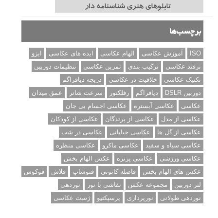
برچسب‌ها
ISO
آموزش عکاسی
الهام عکاسی
ایده های عکاسی
ایزو
ترفند عکاسی
ترکیب بندی
تمرین عکاسی
تنظیمات دوربین
تکنیک عکاسی
خلاقیت در عکاسی
دریچه دیافراگم
دوربین DSLR
دیافراگم
رفلکتور
سرعت شاتر
عمق میدان
عکاسی
عکاسی آبستره
عکاسی اجسام بی جان
عکاسی از مدل
عکاسی از پرندگان
عکاسی از کودکان
عکاسی از گل ها
عکاسی خیابانی
عکاسی در شب
عکاسی سیاه و سفید
عکاسی ماکرو
عکاسی منظره
عکاسی ورزشی
عکاسی پرتره
عکس الهام بخش
عکس های الهام بخش
فاصله کانونی
فتوشاپ
فلاش
فوکوس
لنز دوربین
مجموعه عکس
نقاشی با نور
نوردهی
نوردهی طولانی
نورپردازی
پرسپکتیو
ژست عکاسی