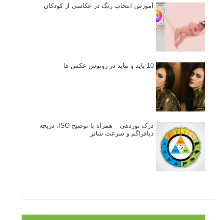
آموزش انتخاب رنگ در عکاسی از کودکان
10 باید و نباید در روتوش عکس ها
درک نوردهی – همراه با توضیح ISO، دریچه
دیافراگم و سرعت شاتر