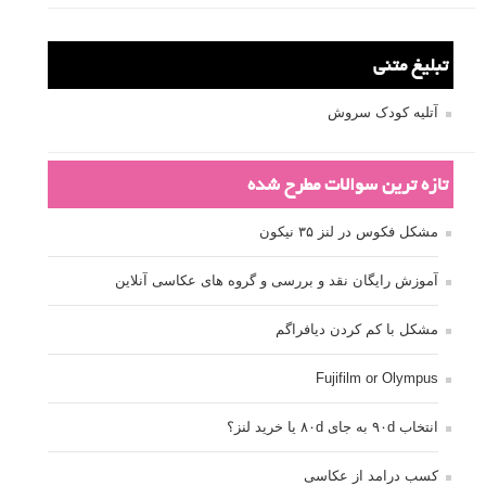
تبلیغ متنی
آتلیه کودک سروش
تازه ترین سوالات مطرح شده
مشکل فکوس در لنز ۳۵ نیکون
آموزش رایگان نقد و بررسی و گروه های عکاسی آنلاین
مشکل با کم کردن دیافراگم
Fujifilm or Olympus
انتخاب ۹۰d به جای ۸۰d یا خرید لنز؟
کسب درامد از عکاسی