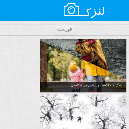
فهرست
دیپتیک و جاکستا‌پوزیشن در عکاسی