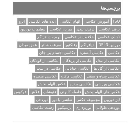
برچسب‌ها
ISO
آموزش عکاسی
الهام عکاسی
ایده های عکاسی
ایزو
ترفند عکاسی
ترکیب بندی
تمرین عکاسی
تنظیمات دوربین
تکنیک عکاسی
خلاقیت در عکاسی
دریچه دیافراگم
دوربین DSLR
دیافراگم
رفلکتور
سرعت شاتر
عمق میدان
عکاسی
عکاسی آبستره
عکاسی اجسام بی جان
عکاسی از مدل
عکاسی از پرندگان
عکاسی از کودکان
عکاسی از گل ها
عکاسی خیابانی
عکاسی در شب
عکاسی سیاه و سفید
عکاسی ماکرو
عکاسی منظره
عکاسی ورزشی
عکاسی پرتره
عکس الهام بخش
عکس های الهام بخش
فاصله کانونی
فتوشاپ
فلاش
فوکوس
لنز دوربین
مجموعه عکس
نقاشی با نور
نوردهی
نوردهی طولانی
نورپردازی
پرسپکتیو
ژست عکاسی