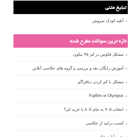
تبلیغ متنی
آتلیه کودک سروش
تازه ترین سوالات مطرح شده
مشکل فکوس در لنز ۳۵ نیکون
آموزش رایگان نقد و بررسی و گروه های عکاسی آنلاین
مشکل با کم کردن دیافراگم
Fujifilm or Olympus
انتخاب ۹۰d به جای ۸۰d یا خرید لنز؟
کسب درامد از عکاسی
نحوه آپلود عکس