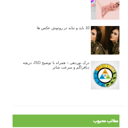
10 باید و نباید در روتوش عکس ها
درک نوردهی – همراه با توضیح ISO، دریچه
دیافراگم و سرعت شاتر
مطالب محبوب