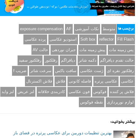
متوسط
نکات آموزشی
AF
exposure compensation
برچسب ها
Fill Flash
reflector
Soft box
استودیو عکاسی
پرده عکاسی
پس زمینه مات
پیش زمینه مات
جبران نوردهی
حالت AV
حالت تقدم دیافراگم
دکمه شاتر
دیافراگم
رفلکتور
رفلکتور سفید
رفلکتور نقره ای
ژست عکاسی
سافت باکس
سرعت شاتر
ضریب f
عکاسی
عکاسی پرتره
فاصله کانونی
فلاش
فلاش اکسترنال
فلاش پر کننده
فوکوس
فون عکاسی
کادربندی خلاقانه
لنز عریض
لنز واید
لوازم نورپردازی
نقطه فوکوس
بیشتر بخوانید:
بهترین تنظیمات دوربین برای عکاسی پرتره در فضای باز