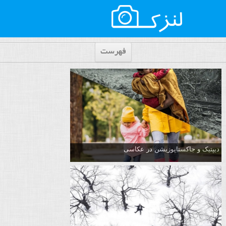
فهرست
دیپتیک و جاکستا‌پوزیشن در عکاسی