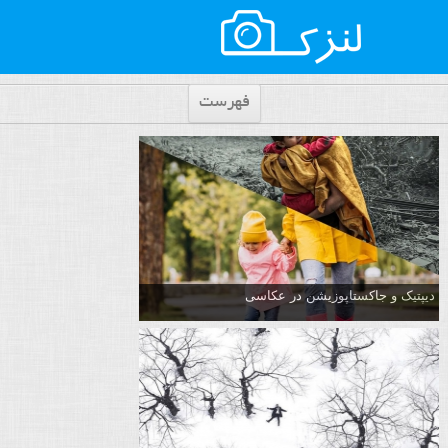
فهرست
دیپتیک و جاکستا‌پوزیشن در عکاسی