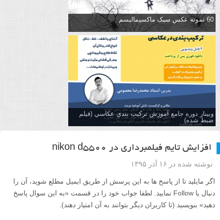
60 نمونه عکس سبک ماکسیمالیسم
وبینار دوره جامع آموزش تركيب بندي عكاسي (فیلم
ضبط شده)
افزایش تایم فیلمبرداری در nikon d5500
نوشته شده در ۱۶ آذر ۱۳۹۵
اگر مایلید تا از پاسخ ها به این پرسش از طریق ایمیل مطلع شوید، آن را
دنبال یا Follow نمایید. لطفا جواب خود را در قسمت «به این سوال پاسخ
دهید» بنویسید (تا کاربران دیگر بتوانند به آن امتیاز دهند).