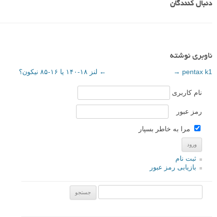
دنبال کنندگان
ناوبری نوشته
pentax k1
→
←
لنز ۱۸-۱۴۰ یا ۱۶-۸۵ نیکون؟
نام کاربری
رمز عبور
مرا به خاطر بسپار
ثبت نام
بازیابی رمز عبور
جستجو یرای: