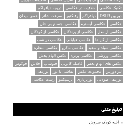
تکنیک عکاسی
خلاقیت در عکاسی
دریچه دیافراگم
دوربین DSLR
دیافراگم
رفلکتور
سرعت شاتر
عمق میدان
عکاسی
عکاسی آبستره
عکاسی اجسام بی جان
عکاسی از مدل
عکاسی از پرندگان
عکاسی از کودکان
عکاسی از گل ها
عکاسی خیابانی
عکاسی در شب
عکاسی سیاه و سفید
عکاسی ماکرو
عکاسی منظره
عکاسی ورزشی
عکاسی پرتره
عکس الهام بخش
عکس های الهام بخش
فاصله کانونی
فتوشاپ
فلاش
فوکوس
لنز دوربین
مجموعه عکس
نقاشی با نور
نوردهی
نوردهی طولانی
نورپردازی
پرسپکتیو
ژست عکاسی
تبلیغ متنی
آتلیه کودک سروش