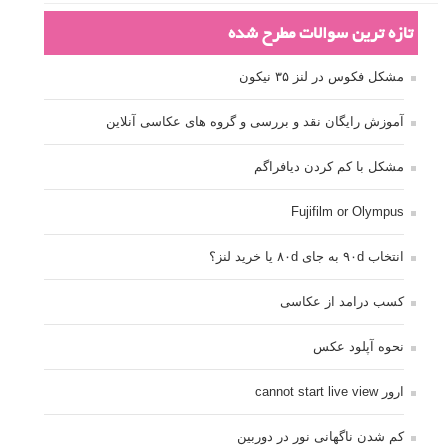
تازه ترین سوالات مطرح شده
مشکل فکوس در لنز ۳۵ نیکون
آموزش رایگان نقد و بررسی و گروه های عکاسی آنلاین
مشکل با کم کردن دیافراگم
Fujifilm or Olympus
انتخاب ۹۰d به جای ۸۰d یا خرید لنز؟
کسب درامد از عکاسی
نحوه آپلود عکس
ارور cannot start live view
کم شدن ناگهانی نور در دوربین