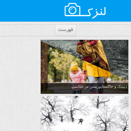
فهرست
دیپتیک و جاکستا‌پوزیشن در عکاسی