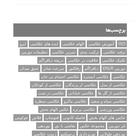
برچسب‌ها
ISO
آموزش عکاسی
الهام عکاسی
ایده های عکاسی
ایزو
ترفند عکاسی
ترکیب بندی
تمرین عکاسی
تنظیمات دوربین
تکنیک عکاسی
خلاقیت در عکاسی
دریچه دیافراگم
دوربین DSLR
دیافراگم
رفلکتور
سرعت شاتر
عمق میدان
عکاسی
عکاسی آبستره
عکاسی اجسام بی جان
عکاسی از مدل
عکاسی از پرندگان
عکاسی از کودکان
عکاسی از گل ها
عکاسی خیابانی
عکاسی در شب
عکاسی سیاه و سفید
عکاسی ماکرو
عکاسی منظره
عکاسی ورزشی
عکاسی پرتره
عکس الهام بخش