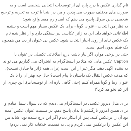
نام گذاری عکس یا درج پاره ای از توضیحات انتخابی شخصی است و به
صورت های مختلف صورت می پذیرد و من در اینجا با توجه به تجربه و ترجیح
شخصی بدین سوال پاسخ می دهم که امیدوارم مفید واقع شود:
به نظر من انتخاب «عنوان گویا» برای یک عکس بسیار مهم است و بیننده
اطلاعاتی خواهد داد. این به ژانر عکاسی نیز بستگی دارد و از نظر بنده نام
یک عکس نباید از روی اجبار انتخاب شود. عکس بی عنوان از دید من همچون
یک فیلم بدون اسم است.
حتی در برخی موارد اگر نیاز باشد، درج اطلاعاتی تکمیلی در عنوان یا
Caption عکس هایی که مثلا در اینستاگرام به اشتراک می گذاریم می تواند
به بیننده آگهی دهد. مگر غیر از این است (برای همه ژانر ها صادق نیست)،
که هدف عکس انتقال یک داستان یا پیام است؟ حال چه بهتر آن را با یک
عنوان زیبا و گویا همراه کنیم (حتی گاهی پاره ای از توضیحات). این چیزی از
اثر کم نخواهد کرد؟!
برای مثال دیروز عکسی در اینستاگرام می دیدم که یاد سوال شما افتادم و
برای همین امروز بازگشتم تا بدان پاسخ دهم. در قسمت عنوان عکس آمده
بود آن را برعکس کنید. پس از اینکار دیدم اگر این درج نشده بود، شاید من
این عکس را برعکس نمی کردم و پی به قسمت خلاقانه کار نمی بردم!