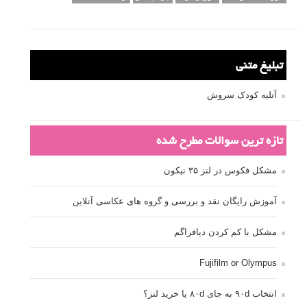
عکس های الهام بخش
فاصله کانونی
فتوشاپ
فلاش
فوکوس
لنز دوربین
مجموعه عکس
نقاشی با نور
نوردهی
نوردهی طولانی
نورپردازی
پرسپکتیو
ژست عکاسی
تبلیغ متنی
آتلیه کودک سروش
تازه ترین سوالات مطرح شده
مشکل فکوس در لنز ۳۵ نیکون
آموزش رایگان نقد و بررسی و گروه های عکاسی آنلاین
مشکل با کم کردن دیافراگم