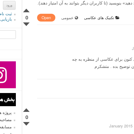
» بنویسید (تا کاربران دیگر بتوانند به آن امتیاز دهند).
ثبت نام
0
تکنیک های عکاسی
عمومی
Open
بازیابی
جستجو یرا
picture st در دوربینهای کنون برای عکاسی از منظره به چه
ان توضیح بده . متشکرم
بخش های
پروژه 
0
مصاحبه 
1
مسابقه