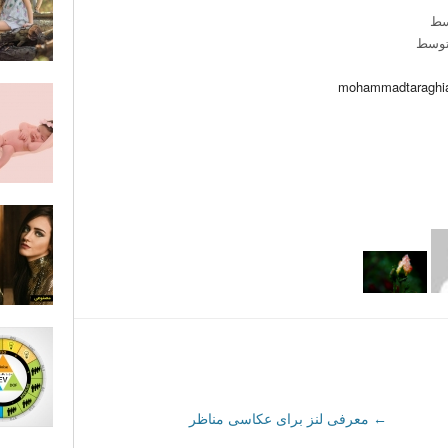
سط
توسط
mohammadtaraghi
←
معرفی لنز برای عکاسی مناظر