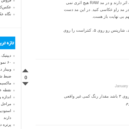
فروش 
تنطیمات پیکچر استایل روی فایل های JPEG اثر دارند و در مد RAW هیچ اثری نمی
عکس‌کا
در مد راو عکاسی کنید. در این مد دست
نگاه ع
م بی نهایت باز هست.
اما اگر میخواید از فرمت JPEG استفاده کنید، شارپنس رو روی ۵، کنتراست را روی
تازه تر
دیپتیک 
۶۰ نمونه عکس سبک ماکسیمالیسم
وبینار 
0
ضبط شد
ماکسیم
نقطه ع
با تشکر از پاسخ شما . فکر نمیکنید که رنگ روی ۳ باشد مقدار رنگ کمی غیر واقعی
اندازه 
م
مراحل 
استودیو
دارند
پرتره د