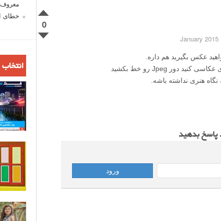
معروف ش
خطای اع
0
1
اهید عکس بگیرید هم داره.
انتخاب 
بشخصه پیشنهاد میکنم اگر میخواهید حرفه ای عکاسی کنید دور Jpeg رو خط بکشید
گاه هنری نداشته باشه.
د پاسخ بدهید