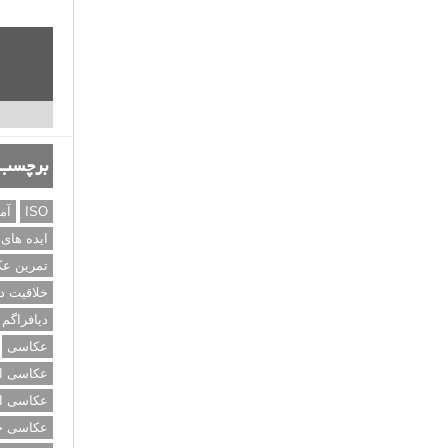
برچسب‌
ISO
آم
ایده های
تمرین ع
خلاقیت د
دیافراگم
عکاسی
عکاسی از
عکاسی از
عکاسی خی