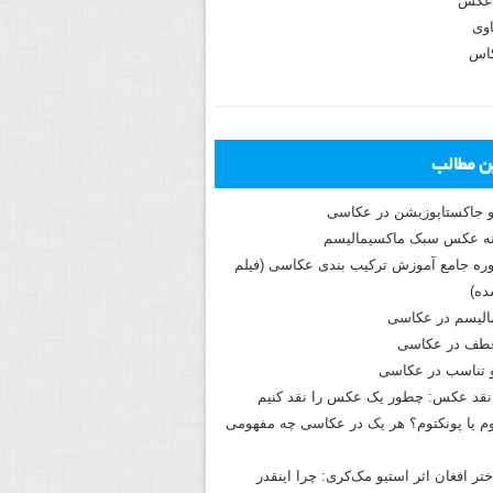
عکس
وی
کاس
ین مطالب
و جاکستا‌پوزیشن در عکاسی
دوره جامع آموزش ترکیب بندی عکاسی (فیلم
ه)
الیسم در عکاسی
طف در عکاسی
و تناسب در عکاسی
نقد عکس: چطور یک عکس را نقد کنیم
م یا پونکتوم؟ هر یک در عکاسی چه مفهومی
ختر افغان اثر استیو مک‌کری: چرا اینقدر