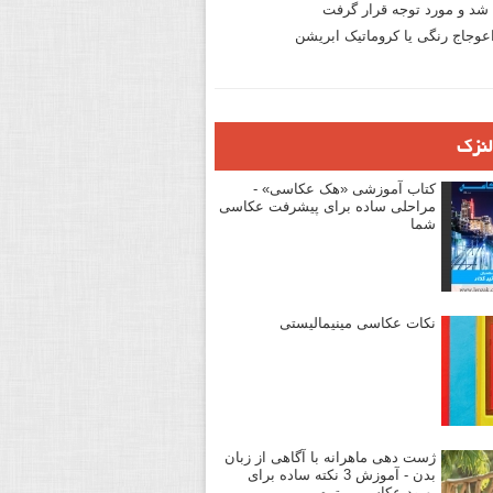
د و مورد توجه قرار گرفت
وجاج رنگی یا کروماتیک ابریشن
لنزک
کتاب آموزشی «هک عکاسی» -
مراحلی ساده برای پیشرفت عکاسی
شما
نکات عکاسی مینیمالیستی
ژست دهی ماهرانه با آگاهی از زبان
بدن - آموزش 3 نکته ساده برای
بهبود عکاسی پرتره