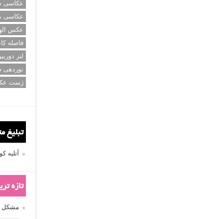
عکاسی سی
عکاسی م
عکس اله
فاصله کان
لنز دوربی
نوردهی ط
ژست عک
تبلیغ م
آتلیه 
تازه تر
مشکل فکوس