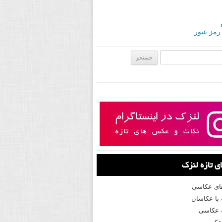
 رمز عبور
ی:
 تازه لنزک
های عکاسی
با عکاسان
 عکاسی