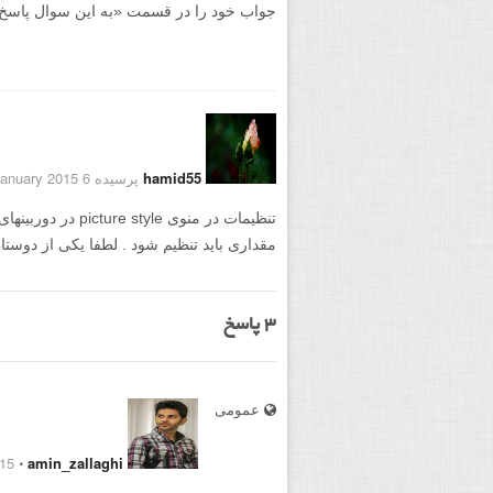
جواب خود را در قسمت «به این سوال پاسخ دهید
hamid55
پرسیده 6 January 2015
تنظیمات در منوی yle
مقداری باید تنظیم شود . لطفا یکی از دوست
3
پاسخ
عمومی
5 January 2015
⋅
amin_zallaghi