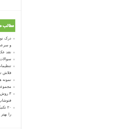
مطالب م
و سرعت
نقد عکس
سوالات
تنظیمات
فلاش تو
نمونه 
مجموعه
۳ روش 
فتوشاپ
۲۰ تک
را بهتر 