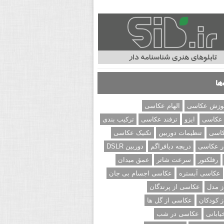
ها
وزش عکاسی
الهام عکاسی
 عکاسی
ایزو
ترفند عکاسی
ترکیب بندی
کاسی
تنظیمات دوربین
تکنیک عکاسی
ر عکاسی
دریچه دیافراگم
دوربین DSLR
رفلکتور
سرعت شاتر
عمق میدان
عکاسی آبستره
عکاسی اجسام بی جان
 مدل
عکاسی از پرندگان
 کودکان
عکاسی از گل ها
ابانی
عکاسی در شب