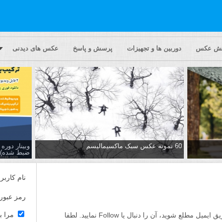
یش عکس
دوربین ها و تجهیزات
پرسش و پاسخ
عکس های دیدنی
60 نمونه عکس سبک ماکسیمالیسم
وبینار دور
ضبط شده)
نام کاربر
رمز عبور
مرا ب
اگر مایلید تا از پاسخ ها به این پرسش از طریق ایمیل مطلع شوید، آن را دنبال یا Follow نمایید. لطفا