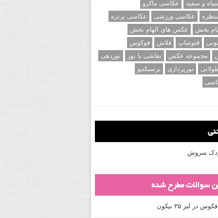
اه و سفید
عکاسی ماکرو
نظره
عکاسی ورزشی
عکاسی پرتره
ام بخش
عکس های الهام بخش
ونی
فتوشاپ
فلاش
فوکوس
ن
مجموعه عکس
نقاشی با نور
نوردهی
ولانی
نورپردازی
پرسپکتیو
اسی
تنی
کودک سروش
ین سوالات مطرح شده
 در لنز ۳۵ نیکون