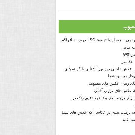
حبوب
درک نوردهی – همراه با توضیح ISO، دریچه دیافراگم
 شاتر
 #۹۹
 عکاسی
 فلاش داخلی دوربین: آشنایی با گزینه های
کار دوربین شما
های زیبای عکس های مفهومی
 عکس های غروب آفتاب
برای درجه بندی و تنظیم دقیق رنگ در
نیک ترکیب بندی در عکاسی که عکس های شما
می کنند