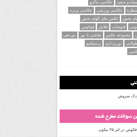
اه و سفید
عکاسی ماکرو
نظره
عکاسی ورزشی
عکاسی پرتره
ام بخش
عکس های الهام بخش
ونی
فتوشاپ
فلاش
فوکوس
ن
مجموعه عکس
نقاشی با نور
نوردهی
ولانی
نورپردازی
پرسپکتیو
اسی
تنی
کودک سروش
ین سوالات مطرح شده
 در لنز ۳۵ نیکون