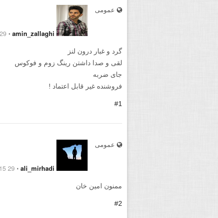
عمومی
9 August 2015
⋅
amin_zallaghi
گرد و غبار درون لنز
لقی و صدا داشتن رینگ زوم و فوکوس
جای ضربه
فروشنده غیر قابل اعتماد !
#1
عمومی
29 August 2015
⋅
ali_mirhadi
ممنون امین خان
#2