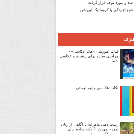
د و مورد توجه قرار گرفت
وجاج رنگی یا کروماتیک ابریشن
لنزک
کتاب آموزشی «هک عکاسی» -
مراحلی ساده برای پیشرفت عکاسی
شما
نکات عکاسی مینیمالیستی
ژست دهی ماهرانه با آگاهی از زبان
بدن - آموزش 3 نکته ساده برای
بهبود عکاسی پرتره