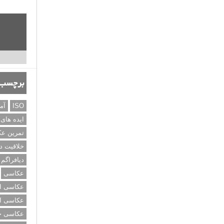
برچسب‌
ISO
آم
ایده های
تمرین ع
خلاقیت د
دیافراگم
عکاسی
عکاسی از
عکاسی از
عکاسی خی