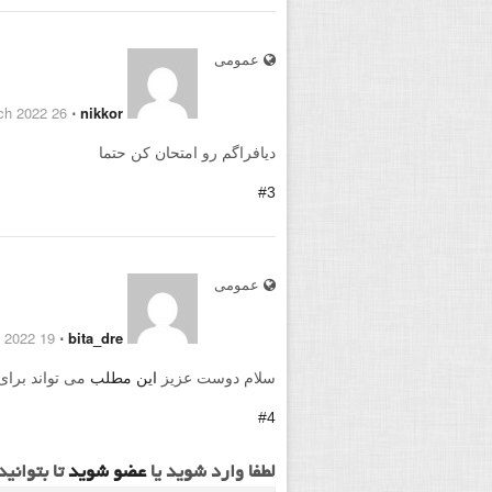
عمومی
26 March 2022
⋅
nikkor
دیافراگم رو امتحان کن حتما
#3
عمومی
19 July 2022
⋅
bita_dre
سلام دوست عزیز
این مطلب
می تواند برای
#4
لطفا وارد شوید یا
عضو شوید
تا بتوانی