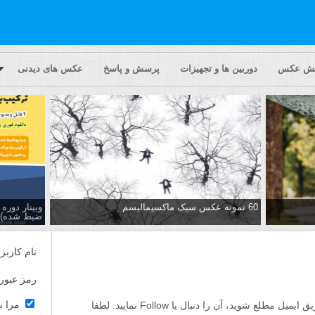
یش عکس
دوربین ها و تجهیزات
پرسش و پاسخ
عکس های دیدنی
60 نمونه عکس سبک ماکسیمالیسم
وبینار دور
ضبط شده)
نام کاربر
رمز عبور
مرا ب
اگر مایلید تا از پاسخ ها به این پرسش از طریق ایمیل مطلع شوید، آن را دنبال یا Follow نمایید. لطفا