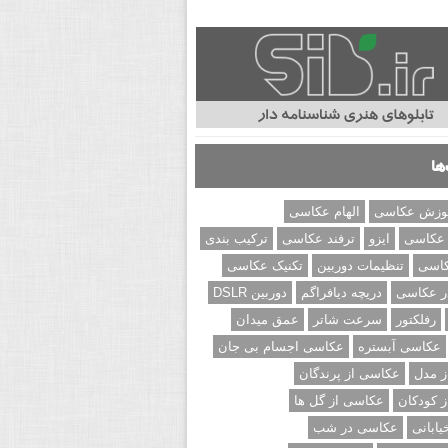
ها
وزش عکاسی
الهام عکاسی
 عکاسی
ایزو
ترفند عکاسی
ترکیب بندی
کاسی
تنظیمات دوربین
تکنیک عکاسی
ر عکاسی
دریچه دیافراگم
دوربین DSLR
رفلکتور
سرعت شاتر
عمق میدان
عکاسی آبستره
عکاسی اجسام بی جان
 مدل
عکاسی از پرندگان
 کودکان
عکاسی از گل ها
ابانی
عکاسی در شب