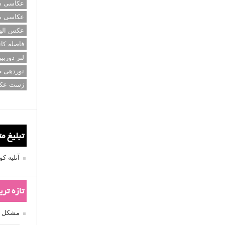
عکاسی سی
عکاسی م
عکس اله
فاصله کان
لنز دوربی
نوردهی ط
ژست عک
تبلیغ م
آتلیه 
تازه تر
مشکل فکوس