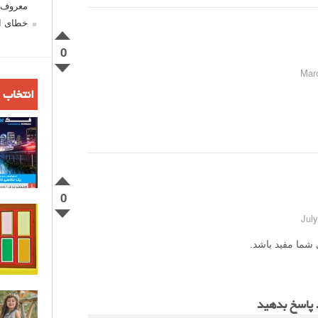
معروف ش
خطای اع
0
انتخاب 
0
 شما مفید باشد.
د پاسخ بدهید