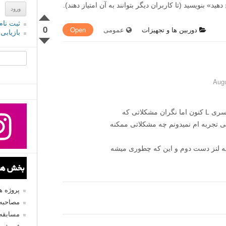
» بنویسید (تا کاربران دیگر بتوانند به آن امتیاز دهند).
ثبت نام
0
دوربین ها و تجهیزات
عمومی
Open
بازیابی
جستجو یرا
من میخواستم لنز دست دوم بخرم ۲۴-۱۰۵ سری L کنون اما نگران مشکلاتی که
ی تجربه ام نمیدونم چه مشکلاتی ممکنه
یه لنز دست دوم و این که چطوری میشه
بخش های
پروژه 
مصاحبه 
مسابقه