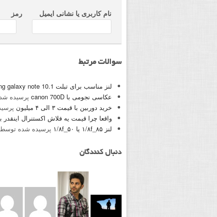
نام کاربری یا نشانی ایمیل
رمز
سوالات مرتبط
لنز مناسب برای تبلت samsung galaxy note 10.1
عکاسی نجومی با canon 700D
پرسیده شد
خرید دوربین با قیمت ۳ الی ۴ میلیون
پرسید
واقعا چرا قیمت یه فلاش اکستنرال اینقدر 
لنز ۸۵_۱/۸f یا ۵۰_۱/۸f
پرسیده شده توسط
دنبال کنندگان