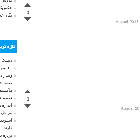
فروش 
عکس‌کا
0
نگاه ع
2
تازه تر
دیپتیک 
۶۰ نمونه عکس سبک ماکسیمالیسم
وبینار 
ضبط شد
ماکسیم
0
نقطه ع
اندازه 
مراحل 
استودیو
دارند
پرتره د