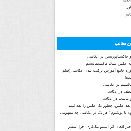
عکس
وی
کاس
ین مطالب
و جاکستا‌پوزیشن در عکاسی
دوره جامع آموزش ترکیب بندی عکاسی (فیلم
ه)
الیسم در عکاسی
طف در عکاسی
و تناسب در عکاسی
نقد عکس: چطور یک عکس را نقد کنیم
م یا پونکتوم؟ هر یک در عکاسی چه مفهومی
ختر افغان اثر استیو مک‌کری: چرا اینقدر