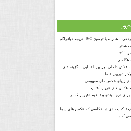
حبوب
درک نوردهی – همراه با توضیح ISO، دریچه دیافراگم
 شاتر
 #۹۹
 عکاسی
 فلاش داخلی دوربین: آشنایی با گزینه های
کار دوربین شما
های زیبای عکس های مفهومی
 عکس های غروب آفتاب
برای درجه بندی و تنظیم دقیق رنگ در
نیک ترکیب بندی در عکاسی که عکس های شما
می کنند