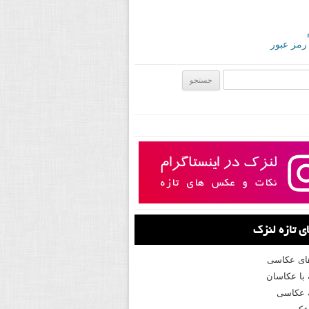
 رمز عبور
ی:
 تازه لنزک
های عکاسی
با عکاسان
 عکاسی