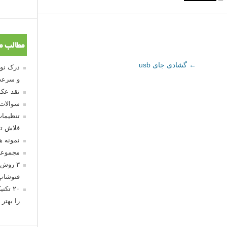
مطالب م
←
گشادی جای usb
و سرعت
نقد عکس
سوالات
تنظیمات
فلاش تو
نمونه 
مجموعه
۳ روش 
فتوشاپ
۲۰ تک
را بهتر 