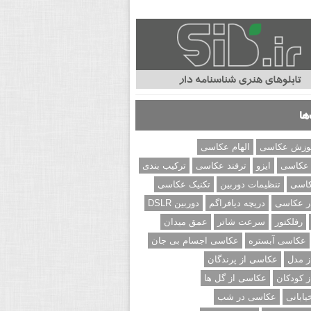
ها
وزش عکاسی
الهام عکاسی
 عکاسی
ایزو
ترفند عکاسی
ترکیب بندی
کاسی
تنظیمات دوربین
تکنیک عکاسی
ر عکاسی
دریچه دیافراگم
دوربین DSLR
رفلکتور
سرعت شاتر
عمق میدان
عکاسی آبستره
عکاسی اجسام بی جان
 مدل
عکاسی از پرندگان
 کودکان
عکاسی از گل ها
ابانی
عکاسی در شب