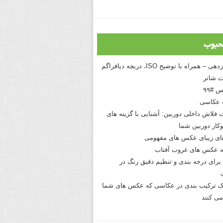
حبوب
درک نوردهی – همراه با توضیح ISO، دریچه دیافراگم
 شاتر
 #۹۹
 عکاسی
 فلاش داخلی دوربین: آشنایی با گزینه های
کار دوربین شما
های زیبای عکس های مفهومی
 عکس های غروب آفتاب
برای درجه بندی و تنظیم دقیق رنگ در
نیک ترکیب بندی در عکاسی که عکس های شما
می کنند