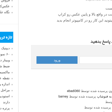
فروش 
عکس‌کا
نگاه ع
 یه موقع دوربینی عکس ۱۶ به ۹ گرفت در واقع بالا و پایین عکس رو کراپ
ید این کار رو در کامپیوتر انجام بدید
تازه تر
د پاسخ بدهید
دیپتیک 
۶۰ نمونه عکس سبک ماکسیمالیسم
وبینار 
ضبط شد
ماکسیم
نقطه ع
اندازه 
پرسیده شده توسط
ebadi360
مراحل 
پرسیده شده توسط
barney
استودیو
وسط
دارند
پرسیده شده توسط
پرتره د