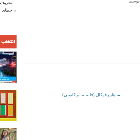
توسط
معروف ش
خطای اع
انتخاب 
←
هایپرفوکال (فاصله ابرکانونی)