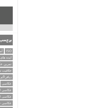
برچسب‌
ISO
آم
ایده های
تمرین ع
خلاقیت د
دیافراگم
عکاسی
عکاسی از
عکاسی از
عکاسی خی