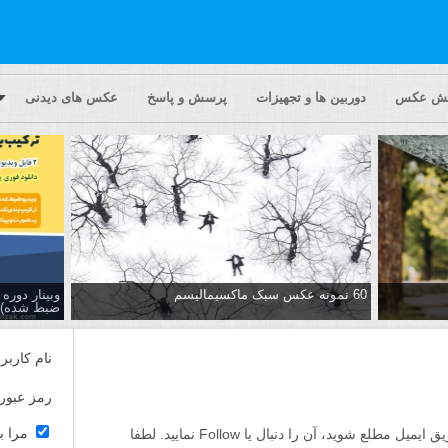
یش عکس
دوربین ها و تجهیزات
پرسش و پاسخ
عکس های دیدنی
60 نمونه عکس سبک ماکسیمالیسم
وبینار دور
ضبط شده)
نام کاربر
رمز عبور
مرا ب
اگر مایلید تا از پاسخ ها به این پرسش از طریق ایمیل مطلع شوید، آن را دنبال یا Follow نمایید. لطفا