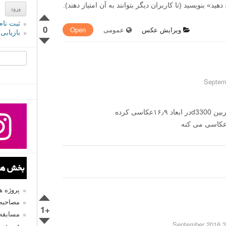
» بنویسید (تا کاربران دیگر بتوانند به آن امتیاز دهند).
ثبت نام
0
ویرایش عکس
عمومی
Open
بازیابی
جستجو یرا
می خواستم سوال کنم کسی هست که با دوربین d3300در ابعاد ۱۶٫۹عکاسی کرده
بخش های
پروژه 
مصاحبه 
+1
مسابقه
3 September 2016