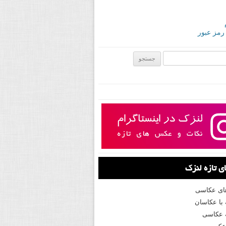
 رمز عبور
ی:
 تازه لنزک
های عکاسی
با عکاسان
 عکاسی