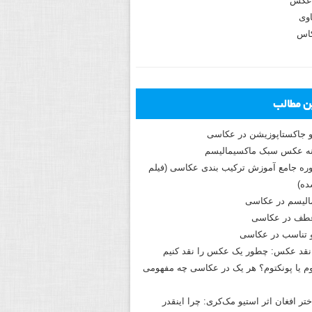
عکس
وی
کاس
ین مطالب
و جاکستا‌پوزیشن در عکاسی
دوره جامع آموزش ترکیب بندی عکاسی (فیلم
ه)
الیسم در عکاسی
طف در عکاسی
و تناسب در عکاسی
نقد عکس: چطور یک عکس را نقد کنیم
م یا پونکتوم؟ هر یک در عکاسی چه مفهومی
ختر افغان اثر استیو مک‌کری: چرا اینقدر