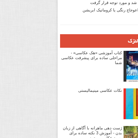
د و مورد توجه قرار گرفت
وجاج رنگی یا کروماتیک ابریشن
لنزک
کتاب آموزشی «هک عکاسی» -
مراحلی ساده برای پیشرفت عکاسی
شما
نکات عکاسی مینیمالیستی
ژست دهی ماهرانه با آگاهی از زبان
بدن - آموزش 3 نکته ساده برای
بهبود عکاسی پرتره