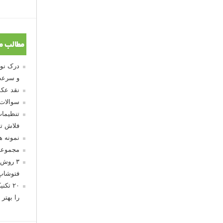
مطالب م
و سرعت
نقد عکس
سوالات
تنظیمات
فلاش تو
نمونه 
مجموعه
۳ روش 
فتوشاپ
۲۰ تک
را بهتر 