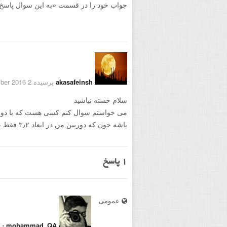
جواب خود را در قسمت «به این سوال پاسخ دهید
akasafeinsh
پرسیده 2 September 2016
سلام خسته نیاشید
باشه جون که دوربین من در ابعاد ۳٫۲ فقط عکاسی می کنه
1
پاسخ
عمومی
⋅
mohammad_QA