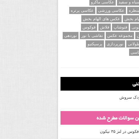
اه و سفید
عکاسی ماکرو
نظره
عکاسی ورزشی
عکاسی پرتره
ام بخش
عکس های الهام بخش
ونی
فتوشاپ
فلاش
فوکوس
ن
مجموعه عکس
نقاشی با نور
نوردهی
ولانی
نورپردازی
پرسپکتیو
اسی
تنی
کودک سروش
ین سوالات مطرح شده
 در لنز ۳۵ نیکون