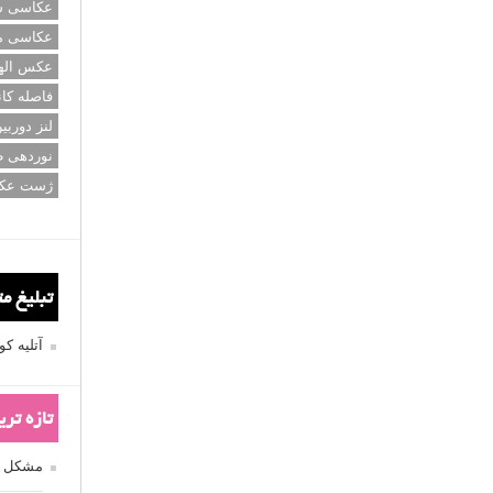
عکاسی سی
عکاسی م
عکس اله
فاصله کان
لنز دوربی
نوردهی ط
ژست عک
تبلیغ م
آتلیه 
تازه تر
مشکل فکوس