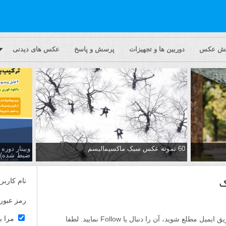
یش عکس
دوربین ها و تجهیزات
پرسش و پاسخ
عکس های دیدنی
60 نمونه عکس سبک ماکسیمالیسم
وبینار دور
ضبط شده)
نام کاربر
ک
رمز عبور
مرا ب
اگر مایلید تا از پاسخ ها به این پرسش از طریق ایمیل مطلع شوید، آن را دنبال یا Follow نمایید. لطفا