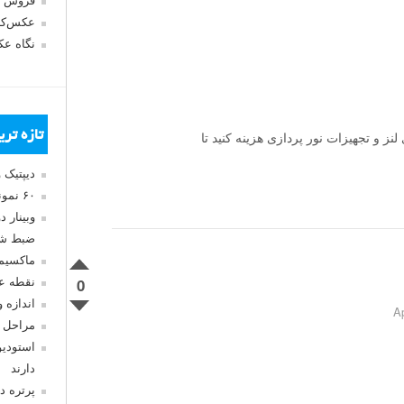
فروش 
عکس‌کا
نگاه ع
تازه تر
ز و تجهیزات نور پردازی هزینه کنید تا
دیپتیک 
۶۰ نمونه عکس سبک ماکسیمالیسم
وبینار 
ضبط شد
ماکسیم
0
نقطه ع
اندازه 
مراحل 
استودیو
دارند
پرتره د