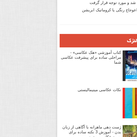
د و مورد توجه قرار گرفت
وجاج رنگی یا کروماتیک ابریشن
لنزک
کتاب آموزشی «هک عکاسی» -
مراحلی ساده برای پیشرفت عکاسی
شما
نکات عکاسی مینیمالیستی
ژست دهی ماهرانه با آگاهی از زبان
بدن - آموزش 3 نکته ساده برای
بهبود عکاسی پرتره