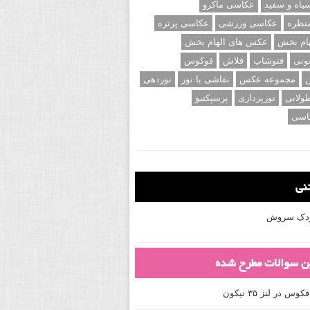
اه و سفید
عکاسی ماکرو
نظره
عکاسی ورزشی
عکاسی پرتره
ام بخش
عکس های الهام بخش
ونی
فتوشاپ
فلاش
فوکوس
ن
مجموعه عکس
نقاشی با نور
نوردهی
ولانی
نورپردازی
پرسپکتیو
اسی
تنی
کودک سروش
ین سوالات مطرح شده
 در لنز ۳۵ نیکون