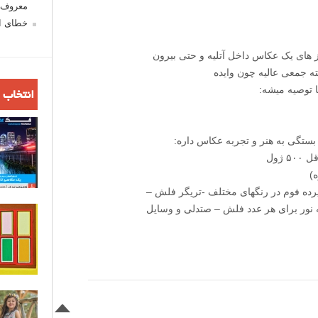
معروف ش
خطای اع
ز های یک عکاس داخل آتلیه و حتی بیرون
ه جمعی عالیه چون وایده
ا توصیه میشه:
انتخاب 
بستگی به هنر و تجربه عکاس داره:
ژول
)
رده فوم در رنگهای مختلف -تریگر فلش –
 نور برای هر عدد فلش – صتدلی و وسایل