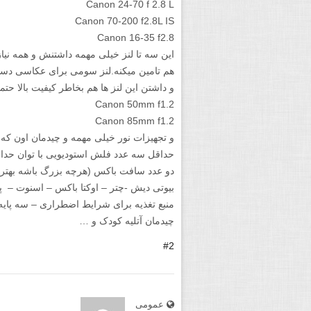
Canon 24-70 f 2.8 L
Canon 70-200 f2.8L IS
Canon 16-35 f2.8
این سه تا لنز خیلی مهمه داشتنش و همه نیا
هم تامین میکنه.لنز سومی برای عکاسی دست
و داشتن این لنز ها هم بخاطر کیفیت بالا حتم
Canon 50mm f1.2
Canon 85mm f1.2
و تجهیزات نور خیلی مهمه و چیدمان اون که 
حداقل سه عدد فلش استودیویی با توان حداقل ۵۰۰ 
دو عدد سافت باکس (هرچه بزرگ باشه بهتره
بیوتی دیش -چتر – اوکتا باکس – اسنوت – پ
منبع تغذیه برای شرایط اضطراری – سه پایه
چیدمان آتلیه کودک و …
#2
عمومی