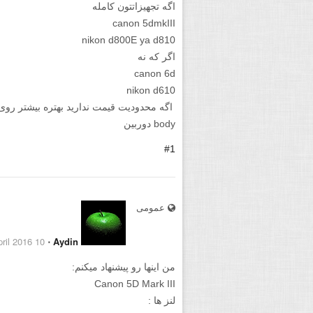
اگه تجهیزاتتون کامله
canon 5dmkIII
nikon d800E ya d810
اگر که نه
canon 6d
nikon d610
اگه محدودیت قیمت ندارید بهتره بیشتر روی لن
body دوربین
#1
عمومی
10 April 2016
⋅
Aydin
من اینها رو پیشنهاد میکنم:
Canon 5D Mark III
لنز ها :