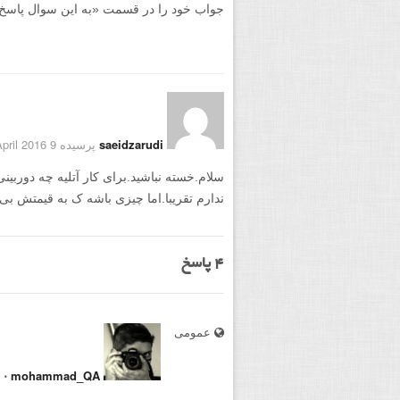
جواب خود را در قسمت «به این سوال پاسخ دهید
saeidzarudi
پرسیده 9 April 2016
سلام.خسته نباشید.برای کار آتلیه چه دوربین
ندارم تقریبا.اما چیزی باشه ک به قیمتش بی 
4
پاسخ
عمومی
⋅
mohammad_QA