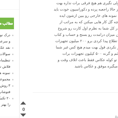
 نظر اگه داری برو مارک ۳ بگیر ولی نگیری هم هیچ فرقی برات نداره بهت
 دور نریز حالا راجعبه پرده و دکوراسیون خودت باید
ونه های خارجی رو ببین ازشون ایده
پارچه گل کار هایی میکنن که به مراتب از
مطالب م
.در کل شما به نظرم اول کارت رو شروع
 میزان درامدت رو بسنج و حساب و کتاب
دقیق کن بعد از چند سال که کامل از نیازات تطلاع پیدا کردی برو ۲۰۰ میلیون تجهیزات
و سرعت
 نکردی قول بهت میدم هیچ کس غیر شما
نقد عکس
ضرر نمیکنه و اینو بدون من میخوام کمکت کنم و گرنه ۵۰۰ کیلیون تجهیزات برات
سوالات
د تو کوله عکاس فقط باعث اتلاف وقت و
تنظیمات
یگیره.موفق و عکاس باشید
فلاش تو
نمونه 
مجموعه
۳ روش 
فتوشاپ
۲۰ تک
را بهتر 
0