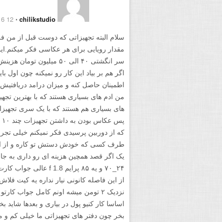
12 April 2016
⋅
chilikstudio
سلام البته تجهیزاتی که دوست قبل از من فر
مقدار رویایی برای هر عکاسی فکر میکنم.ای
سر انگشتی ۴۰ الی ۵۰ میلیو
اگر هم بر بیاد این کار رو نمیکنه چون اول با
اطمینان حاصل کنه و میزان درامد دریافتیش 
من ادم های بسیاری هستند که با بهترین تج
های بسیاری هم هستند که با یک سری تجهیز
پس
که از دوربین پرسیدی فکر نمیکنم خیلی تجر
طرف کسی که خودش دستش تو کاره و از این
یک اگر قصد همچین هزینه ای رو داری به جای
۲۴_۷۰ و یه ۸۵ پرایم  1.8
نزدیک ۲ تومن میشه اونم کامل جواب کار
اساسا کار کنیو پول در بیاری و بعدها شاید ب