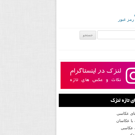
 رمز عبور
ی:
 تازه لنزک
های عکاسی
با عکاسان
 عکاسی