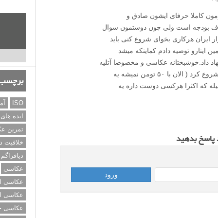
ون کاملا حرفای ایشون صادق و
اتلاف بودجه است ولی چون دوستمون سوال
ار ایران هرکاری بخوای شروع کنی باید
شی واسه همین اینارو توصیه دادم کماینکه میشد
هاد داد.خوشبختانه عکاسی و مخصوصا آتلیه
و استودیو ها رو میشه با بودجه بسیار پایینی شروع کرد ( الان با ۵۰ تومن نمیشه یه
برچسب‌
یله که اکثرا هرکسی دوست داره یه
ISO
آم
ایده های
تمرین ع
د پاسخ بدهید
خلاقیت د
دیافراگم
عکاسی
عکاسی از
عکاسی از
عکاسی خی