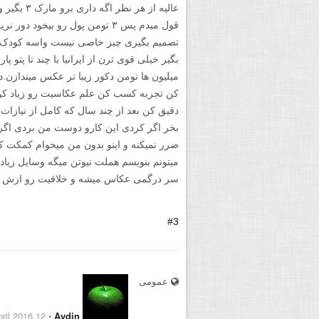
عالیه از هر
قول میدم پس ۳ تومن پول رو بیخود
تصمیم بگیری چیز خاصی نیست واسه کودک نم
بگیر خیلی قوی ترن از ایرانیا با چند تا پتو 
میلیون ها تومن دکور زیبا تر عکس میندازن
کن تجربه کسب کن علم عکاسیت رو زیاد کن
بخر اگر کردی این کارو دوست من بردی اگر
میتونم بنویسم هملت نیوتن میگه وسایل زیا
سر درگمی عکاس میشه و خلاقیت رو ازش م
#3
عمومی
12 April 2016
⋅
Aydin