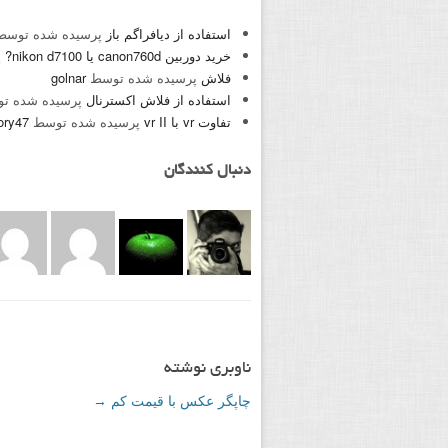
استفاده از دیافراگم باز
پرسیده شده توس
خرید دوربین canon760d یا nikon d7100?
پ
فلاش
پرسیده شده توسط
golnar
استفاده از فلاش اکسترنال
پرسیده شده ت
تفاوت vr با vr II
پرسیده شده توسط
ory47
دنبال کنندگان
ناوبری نوشته
چاپگر عکس با قیمت کم
→