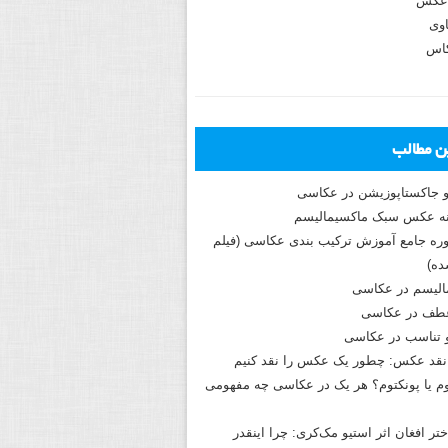
عکس
وی
کاس
ین مطالب
و جاکستا‌پوزیشن در عکاسی
دوره جامع آموزش ترکیب بندی عکاسی (فیلم
ه)
الیسم در عکاسی
طف در عکاسی
و تناسب در عکاسی
نقد عکس: چطور یک عکس را نقد کنیم
م یا پونکتوم؟ هر یک در عکاسی چه مفهومی
ختر افغان اثر استیو مک‌کری: چرا اینقدر