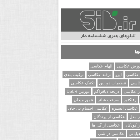
ها
وزش عکاسی
الهام عکاسی
 عکاسی
ایزو
ترفند عکاسی
ترکیب بندی
کاسی
تنظیمات دوربین
تکنیک عکاسی
ر عکاسی
دریچه دیافراگم
دوربین DSLR
رفلکتور
سرعت شاتر
عمق میدان
عکاسی آبستره
عکاسی اجسام بی جان
 مدل
عکاسی از پرندگان
 کودکان
عکاسی از گل ها
ابانی
عکاسی در شب