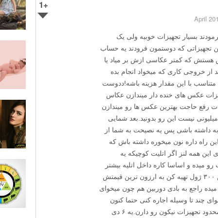
+1
مودند بسیار تجهیزات خوبیه ولی یک
ن تجهیزاتی که دوستمون فرودند یه حساب
ن تومان هزینش هستش که کمتر عکاسی ازش بر میاد یا
ید از خروجی کاری که میخواد انجام بده
متناسب با این مقدار هزینه باشه!ددوست
هیزات عکس های خنده دار میندازن عکاس
ات رفع حاجت بهترین عکس ها رو میندازن
 عکاس بودن به داشتن تجهیزات چند ۱۰ میلیونی نیست این رو بدونید.بعد شمایی
به داشته باشی پس یه نصیحت به شما از
 راه داره نون میخوره داشته باش که
 این همه لنز اگر اتلیت کوچیکه یه
f عالی جواب کارت رو میده و اساسا کاره داخل اتلیه بیشتر
از این فاصله کانونی نیار نداره یه کیت فلاش ۳۰۰ ژول تهیه کن به ارزون ترین قیمتش
تو میده راجع به بادی دوربین هم چون میخوای
خوای چند تا وسیله اجاره کنی حتما کنون
بخر چون دفتر های تجهیزاتی ما خیلی کم و محدود تجهیزات نیکون رو دارن.یه ۶ دی