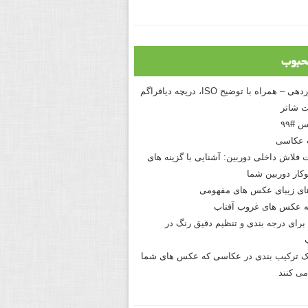
حبوب
درک نوردهی – همراه با توضیح ISO، دریچه دیافراگم
 شاتر
 #۹۹
 عکاسی
 فلاش داخلی دوربین: آشنایی با گزینه های
کار دوربین شما
های زیبای عکس های مفهومی
 عکس های غروب آفتاب
برای درجه بندی و تنظیم دقیق رنگ در
نیک ترکیب بندی در عکاسی که عکس های شما
می کنند