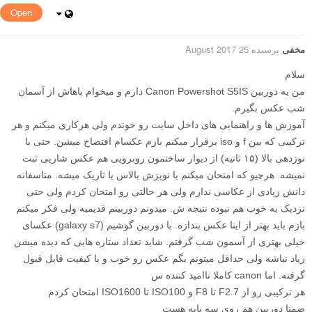
Open
مخفی
پرسیده 25 August 2017
سلام
من یه دوربین Canon Powershot S5IS دارم و میخوام باهاش از آسمان
شب عکس بگیرم.
آموزش ها و راهنمایی های داخل سایت رو خوندم ولی هرکاری میکنم و هر
ترکیبی که بین f و iso برقرار میکنم بازم عکسام افتضاح میشن. حتی با
نوزدهی بالا (۱۵ ثانیه) از دیوار ساختمون روبرویی هم عکس شارپی ثبت
نمیشه. هرچیو که امتحان میکنم یا نویزش بالاس یا تاریک میشه. متاسفانه
دانش زیادی از عکاسی ندارم ولی هر حالتی رو امتحان کردم ولی حتی
نزدیک به خوب هم نبوده نتیجه ش. میدونم دوربینم قدیمیه ولی فکر میکنم
بازم باید بهتر از اینا عکس بندازه. با دوربین گوشیم (galaxy s7) عکسای
خیلی بهتری از آسمون شب گرفتم. شاید تعداد ستاره هایی که دیده میشن
زیاد نباشه ولی حداقل میتونم بگم عکس رو خوب و با کیفیت قابل قبول
گرفته. اما canon کاملا ناامید کننده س
هر ترکیبی رو از F2.7 تا F8 و ISO100 تا ISO1600 امتحان کردم
ضمنا دوربین هم روی سه پایه هست