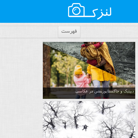
فهرست
دیپتیک و جاکستا‌پوزیشن در عکاسی