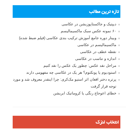
تازه ترین مطالب
دیپتیک و جاکستا‌پوزیشن در عکاسی
۶۰ نمونه عکس سبک ماکسیمالیسم
وبینار دوره جامع آموزش ترکیب بندی عکاسی (فیلم ضبط شده)
ماکسیمالیسم در عکاسی
نقطه عطف در عکاسی
اندازه و تناسب در عکاسی
مراحل نقد عکس: چطور یک عکس را نقد کنیم
استودیوم یا پونکتوم؟ هر یک در عکاسی چه مفهومی دارند
پرتره دختر افغان اثر استیو مک‌کری: چرا اینقدر معروف شد و مورد
توجه قرار گرفت
خطای اعوجاج رنگی یا کروماتیک ابریشن
انتخاب لنزک