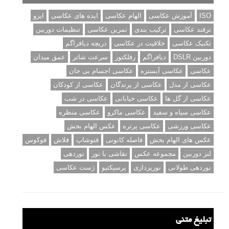
ISO
آموزش عکاسی
الهام عکاسی
ایده های عکاسی
ایزو
ترفند عکاسی
ترکیب بندی
تمرین عکاسی
تنظیمات دوربین
تکنیک عکاسی
خلاقیت در عکاسی
دریچه دیافراگم
دوربین DSLR
دیافراگم
رفلکتور
سرعت شاتر
عمق میدان
عکاسی
عکاسی آبستره
عکاسی اجسام بی جان
عکاسی از مدل
عکاسی از پرندگان
عکاسی از کودکان
عکاسی از گل ها
عکاسی خیابانی
عکاسی در شب
عکاسی سیاه و سفید
عکاسی ماکرو
عکاسی منظره
عکاسی ورزشی
عکاسی پرتره
عکس الهام بخش
عکس های الهام بخش
فاصله کانونی
فتوشاپ
فلاش
فوکوس
لنز دوربین
مجموعه عکس
نقاشی با نور
نوردهی
نوردهی طولانی
نورپردازی
پرسپکتیو
ژست عکاسی
تبلیغ متنی