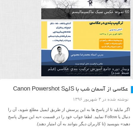
60 نمونه عکس سبک ماکسیمالیسم
وبینار دوره جامع آموزش تركيب بندي عكاسي (فیلم
ضبط شده)
عکاسی از آسمان شب با Canon Powershot S5IS
نوشته شده در ۳ شهریور ۱۳۹۶
اگر مایلید تا از پاسخ ها به این پرسش از طریق ایمیل مطلع شوید، آن را
دنبال یا Follow نمایید. لطفا جواب خود را در قسمت «به این سوال پاسخ
دهید» بنویسید (تا کاربران دیگر بتوانند به آن امتیاز دهند).