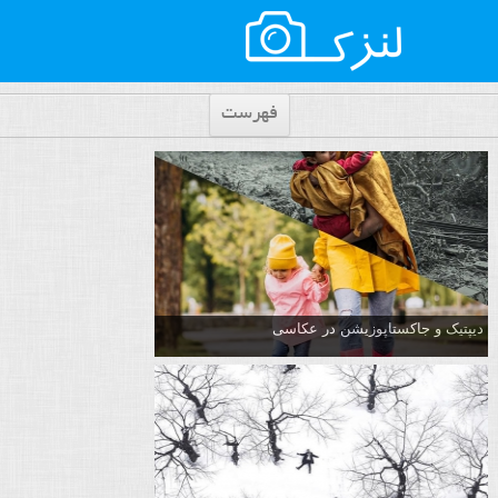
فهرست
دیپتیک و جاکستا‌پوزیشن در عکاسی