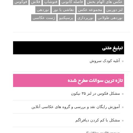
دوربین DSLR
دیافراگم
رفلکتور
سرعت شاتر
عمق میدان
عکاسی
عکاسی آبستره
عکاسی اجسام بی جان
عکاسی از مدل
عکاسی از پرندگان
عکاسی از کودکان
عکاسی از گل ها
عکاسی خیابانی
عکاسی در شب
عکاسی سیاه و سفید
عکاسی ماکرو
عکاسی منظره
عکاسی ورزشی
عکاسی پرتره
عکس الهام بخش
عکس های الهام بخش
فاصله کانونی
فتوشاپ
فلاش
فوکوس
لنز دوربین
مجموعه عکس
نقاشی با نور
نوردهی
نوردهی طولانی
نورپردازی
پرسپکتیو
ژست عکاسی
تبلیغ متنی
آتلیه کودک سروش
تازه ترین سوالات مطرح شده