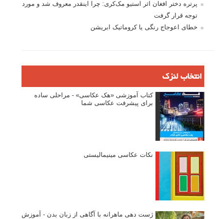
۶۰ نمونه عکس سبک ماکسیمالیسم
وبینار دوره جامع آموزش ترکیب بندی عکاسی (فیلم ضبط شده)
ماکسیمالیسم در عکاسی
نقطه عطف در عکاسی
اندازه و تناسب در عکاسی
مراحل نقد عکس: چطور یک عکس را نقد کنیم
استودیوم یا پونکتوم؟ هر یک در عکاسی چه مفهومی دارند
پرتره دختر افغان اثر استیو مک‌کری: چرا اینقدر معروف شد و مورد
توجه قرار گرفت
خطای اعوجاج رنگی یا کروماتیک ابریشن
انتخاب لنزک
کتاب آموزشی «هک عکاسی» - مراحلی ساده
برای پیشرفت عکاسی شما