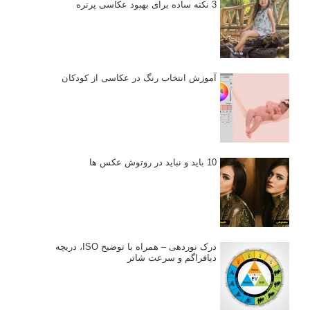
نکات عکاسی مینیمالیستی
ژست دهی ماهرانه با آگاهی از زبان بدن - آموزش
3 نکته ساده برای بهبود عکاسی پرتره
آموزش انتخاب رنگ در عکاسی از کودکان
10 باید و نباید در روتوش عکس ها