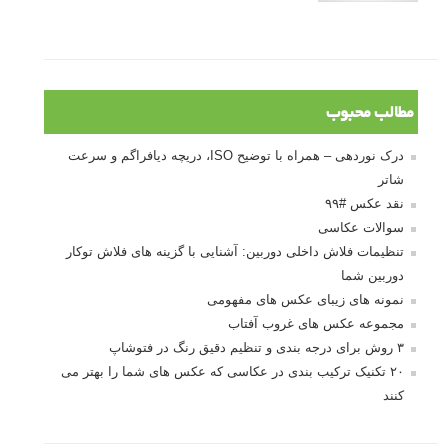
درک نوردهی – همراه با توضیح ISO، دریچه
دیافراگم و سرعت شاتر
مطالب محبوب
درک نوردهی – همراه با توضیح ISO، دریچه دیافراگم و سرعت
شاتر
نقد عکس #۹۹
سوالات عکاسی
تنظیمات فلاش داخلی دوربین: آشنایی با گزینه های فلاش توکار
دوربین شما