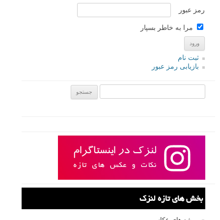
ناوبری نوشته
کدام دوربین و لنز ؟؟؟؟
→
←
عکس مربعی با نیکون d5500
نام کاربری
رمز عبور
مرا به خاطر بسپار
ثبت نام
بازیابی رمز عبور
جستجو یرای: