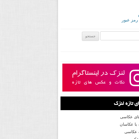
 رمز عبور
ی:
 تازه لنزک
های عکاسی
با عکاسان
 عکاسی