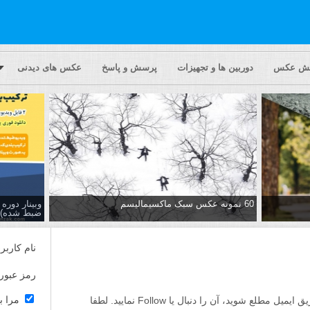
یش عکس
دوربین ها و تجهیزات
پرسش و پاسخ
عکس های دیدنی
60 نمونه عکس سبک ماکسیمالیسم
وبینار دور
ضبط شده)
نام کاربر
رمز عبور
مرا ب
اگر مایلید تا از پاسخ ها به این پرسش از طریق ایمیل مطلع شوید، آن را دنبال یا Follow نمایید. لطفا