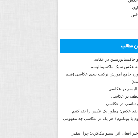
عکس
وی
کاس
ین مطالب
و جاکستا‌پوزیشن در عکاسی
دوره جامع آموزش ترکیب بندی عکاسی (فیلم
ه)
الیسم در عکاسی
طف در عکاسی
و تناسب در عکاسی
نقد عکس: چطور یک عکس را نقد کنیم
م یا پونکتوم؟ هر یک در عکاسی چه مفهومی
ختر افغان اثر استیو مک‌کری: چرا اینقدر