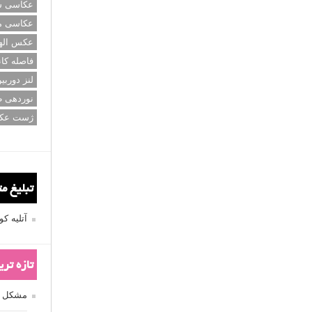
عکاسی سی
عکاسی م
عکس اله
فاصله کان
لنز دوربی
نوردهی ط
ژست عک
تبلیغ م
آتلیه 
تازه تر
مشکل فکوس