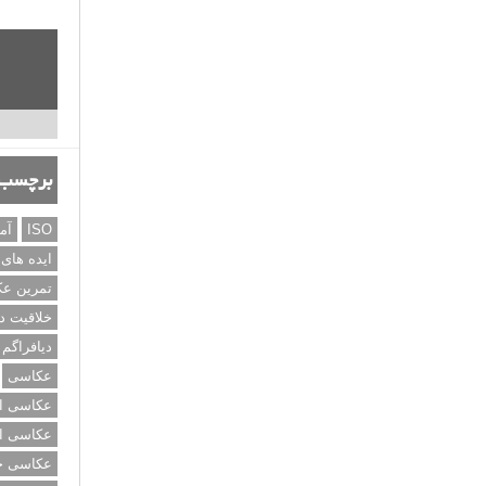
برچسب‌
ISO
آم
ایده های
تمرین ع
خلاقیت د
دیافراگم
عکاسی
عکاسی از
عکاسی از
عکاسی خی