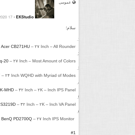
عمومی
17 June 2020
⋅
EKStudio
سلام؛
Acer CB271HU
– ۲۷ Inch – All Rounder
q-20
– ۲۷ Inch – Most Amount of Colors
T
– ۲۴ Inch WQHD with Myriad of Modes
2K-MHD
– ۳۲ Inch – ۲K – Inch IPS Panel
l S3219D
– ۳۲ Inch – ۲K – Inch VA Panel
BenQ PD2700Q
– ۲۷ Inch IPS Monitor
#1