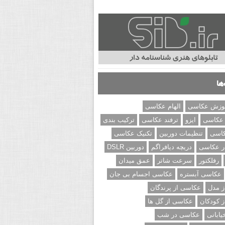
ها
وزش عکاسی
الهام عکاسی
 عکاسی
ایزو
ترفند عکاسی
ترکیب بندی
کاسی
تنظیمات دوربین
تکنیک عکاسی
ر عکاسی
دریچه دیافراگم
دوربین DSLR
رفلکتور
سرعت شاتر
عمق میدان
عکاسی آبستره
عکاسی اجسام بی جان
 مدل
عکاسی از پرندگان
 کودکان
عکاسی از گل ها
ابانی
عکاسی در شب