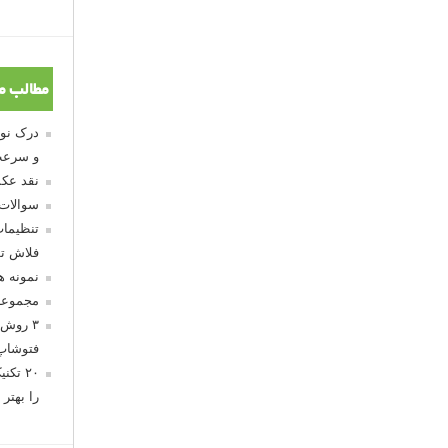
مطالب م
و سرعت
نقد عکس
سوالات
تنظیمات
فلاش تو
نمونه 
مجموعه
۳ روش 
فتوشاپ
۲۰ تک
را بهتر 