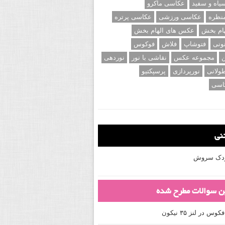
اه و سفید
عکاسی ماکرو
نظره
عکاسی ورزشی
عکاسی پرتره
ام بخش
عکس های الهام بخش
ونی
فتوشاپ
فلاش
فوکوس
ن
مجموعه عکس
نقاشی با نور
نوردهی
ولانی
نورپردازی
پرسپکتیو
اسی
تنی
کودک سروش
ین سوالات مطرح شده
 در لنز ۳۵ نیکون