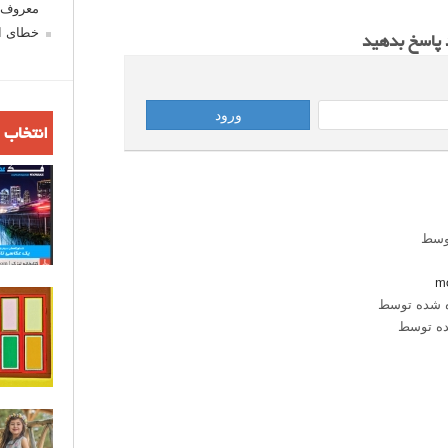
معروف ش
خطای اع
د پاسخ بدهید
انتخاب 
وسط
mo
 شده توسط
ه توسط