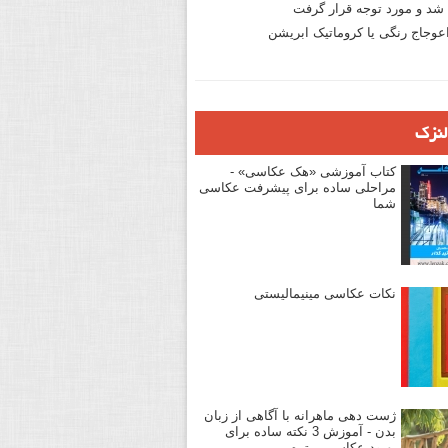
د و مورد توجه قرار گرفت
وجاج رنگی یا کروماتیک ابریشن
لنزک
کتاب آموزشی «هک عکاسی» -
مراحلی ساده برای پیشرفت عکاسی
شما
نکات عکاسی مینیمالیستی
ژست دهی ماهرانه با آگاهی از زبان
بدن - آموزش 3 نکته ساده برای
بهبود عکاسی پرتره