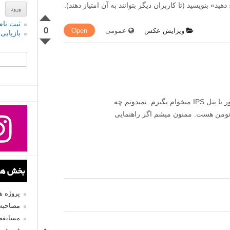
» بنویسید (تا کاربران دیگر بتوانند به آن امتیاز دهند).
ثبت نام
0
ویرایش عکس
عمومی
Open
بازیابی
جستجو یرا
سلام دوستان، برای ویرایش عکس یک مانیتور با پنل IPS میخوام بگیرم. نمیدونم چه
ند و سایز و … بگیرم. بودجه ام حداکثر ۵ تومن هست. ممنون میشم اگر راهنمایی
بخش های
پروژه 
مصاحبه 
مسابقه