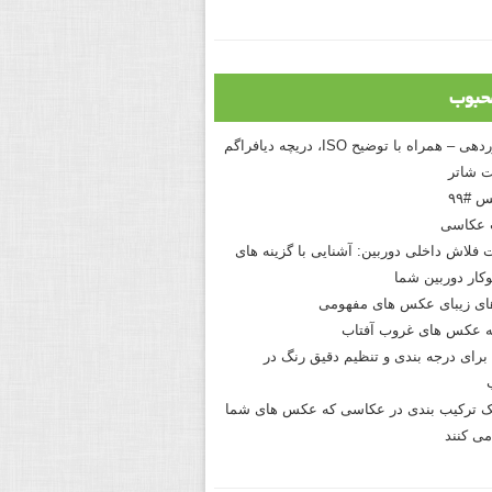
حبوب
درک نوردهی – همراه با توضیح ISO، دریچه دیافراگم
 شاتر
 #۹۹
 عکاسی
 فلاش داخلی دوربین: آشنایی با گزینه های
کار دوربین شما
های زیبای عکس های مفهومی
 عکس های غروب آفتاب
برای درجه بندی و تنظیم دقیق رنگ در
نیک ترکیب بندی در عکاسی که عکس های شما
می کنند