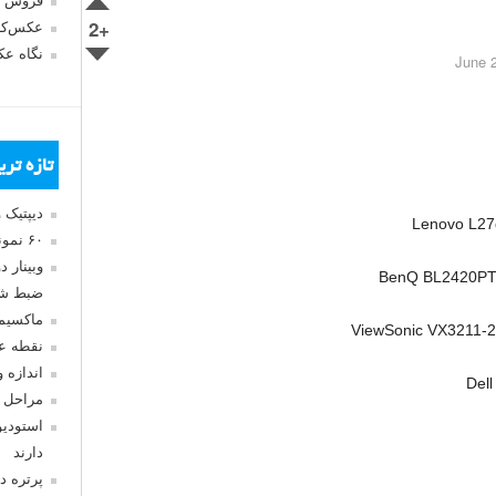
فروش 
+2
عکس‌کا
نگاه ع
تازه تر
دیپتیک 
Lenovo L27
۶۰ نمونه عکس سبک ماکسیمالیسم
وبینار 
BenQ BL2420P
ضبط شد
ماکسیم
ViewSonic VX3211-
نقطه ع
اندازه 
Del
مراحل 
استودیو
دارند
پرتره د