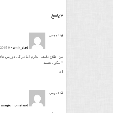
3
پاسخ
عمومی
9 July 2015
⋅
amir_slzd
۳ نیکون هستد
#1
عمومی
⋅
magic_homeland