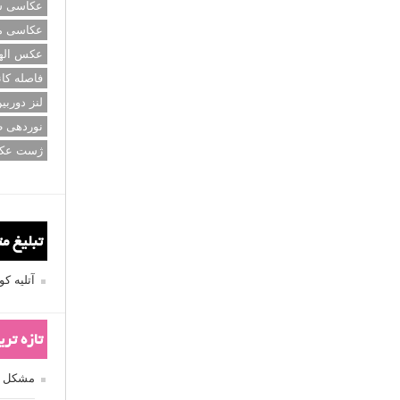
عکاسی سی
عکاسی م
عکس اله
فاصله کان
لنز دوربی
نوردهی ط
ژست عک
تبلیغ م
آتلیه 
تازه تر
مشکل فکوس