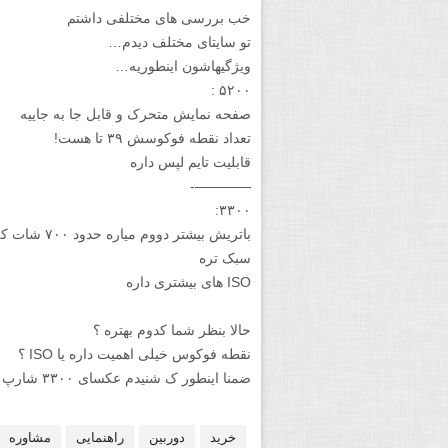
خب بررسی های مختلفی داشتم
تو سایتای مختلف دیدم…
ویژگیهاشون اینطوریه…
۵۲۰۰ :
صفحه نمایش متحرک و قابل جا به جاییه
تعداد نقطه فوکوسش ۳۹ تا هست!
قابلیت تایم لپس داره
————-
۳۳۰۰:
باتریش بیشتر دووم میاره حدود ۷۰۰ شات که مدل دیگه ۵۰۰ تا هست
سبک تره
ISO های بیشتری داره
حالا بنظر شما کدوم بهتره ؟
نقطه فوکوس خیلی اهمیت داره یا ISO ؟
ضمنا اینطور ک شنیدم عکسای ۳۳۰۰ شارپ تره
خرید
دوربین
راهنمایی
مشاوره