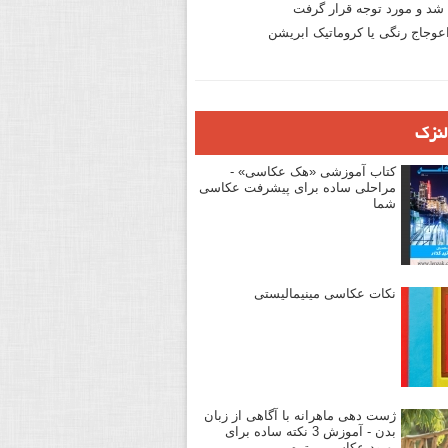
د و مورد توجه قرار گرفت
وجاج رنگی یا کروماتیک ابریشن
لنزک
کتاب آموزشی «هک عکاسی» -
مراحلی ساده برای پیشرفت عکاسی
شما
نکات عکاسی مینیمالیستی
ژست دهی ماهرانه با آگاهی از زبان
بدن - آموزش 3 نکته ساده برای
بهبود عکاسی پرتره