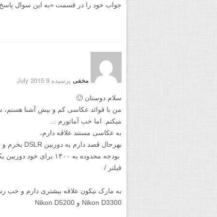
جواب خود را در قسمت «به این سوال پاسخ دهید
مخفی
پرسیده 9 July 2015
سلام دوستان 🙂
من با قوائد عکاسی کم و بیش آشنا هستم، 
میکنم. اما خب آماتورم …
به عکاسی مستند علاقه دارم،
بهرحال قصد دارم یه دوربین DSLR بخرم و با یک لنز ۱۸-۵۵ شروع کنم عکاسی رو …
بودجه محدوده به ۱۳۰۰ برای
فیلتر /
به مارک نیکون علاقه بیشتری دارم و خب رس
Nikon D3300 و Nikon D5200