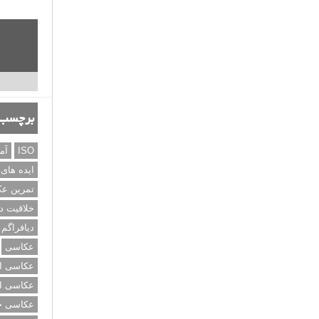
برچسب‌
ISO
آم
ایده های
تمرین ع
خلاقیت د
دیافراگم
عکاسی
عکاسی از
عکاسی از
عکاسی خی