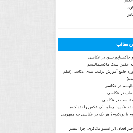
عکس
وی
کاس
ین مطالب
و جاکستا‌پوزیشن در عکاسی
دوره جامع آموزش ترکیب بندی عکاسی (فیلم
ه)
الیسم در عکاسی
طف در عکاسی
و تناسب در عکاسی
نقد عکس: چطور یک عکس را نقد کنیم
م یا پونکتوم؟ هر یک در عکاسی چه مفهومی
ختر افغان اثر استیو مک‌کری: چرا اینقدر