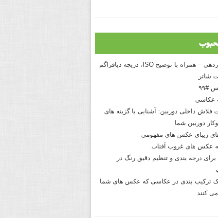
حبوب
درک نوردهی – همراه با توضیح ISO، دریچه دیافراگم
 شاتر
 #۹۹
 عکاسی
 فلاش داخلی دوربین: آشنایی با گزینه های
کار دوربین شما
های زیبای عکس های مفهومی
 عکس های غروب آفتاب
برای درجه بندی و تنظیم دقیق رنگ در
نیک ترکیب بندی در عکاسی که عکس های شما
می کنند