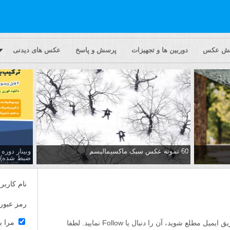
یش عکس
دوربین ها و تجهیزات
پرسش و پاسخ
عکس های دیدنی
60 نمونه عکس سبک ماکسیمالیسم
وبینار دور
ضبط شده)
نام کاربر
رمز عبور
مرا ب
اگر مایلید تا از پاسخ ها به این پرسش از طریق ایمیل مطلع شوید، آن را دنبال یا Follow نمایید. لطفا