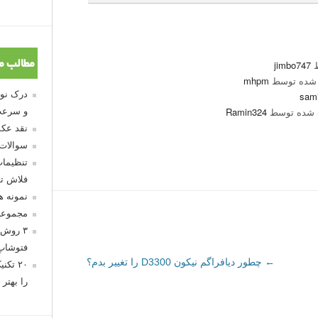
ط
jimbo747
مطالب م
 شده توسط
mhpm
sam
 شده توسط
Ramin324
و سرعت
نقد عکس
سوالات
تنظیمات
فلاش تو
نمونه 
مجموعه
۳ روش 
فتوشاپ
←
چطور دیافراگم نیکون D3300 را تغییر بدم؟
۲۰ تک
را بهتر 