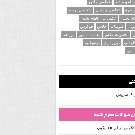
اه و سفید
عکاسی ماکرو
نظره
عکاسی ورزشی
عکاسی پرتره
ام بخش
عکس های الهام بخش
ونی
فتوشاپ
فلاش
فوکوس
ن
مجموعه عکس
نقاشی با نور
نوردهی
ولانی
نورپردازی
پرسپکتیو
اسی
تنی
کودک سروش
ین سوالات مطرح شده
 در لنز ۳۵ نیکون