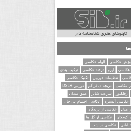
ها
وزش عکاسی
الهام عکاسی
 عکاسی
ایزو
ترفند عکاسی
ترکیب بندی
کاسی
تنظیمات دوربین
تکنیک عکاسی
ر عکاسی
دریچه دیافراگم
دوربین DSLR
رفلکتور
سرعت شاتر
عمق میدان
عکاسی آبستره
عکاسی اجسام بی جان
 مدل
عکاسی از پرندگان
 کودکان
عکاسی از گل ها
ابانی
عکاسی در شب