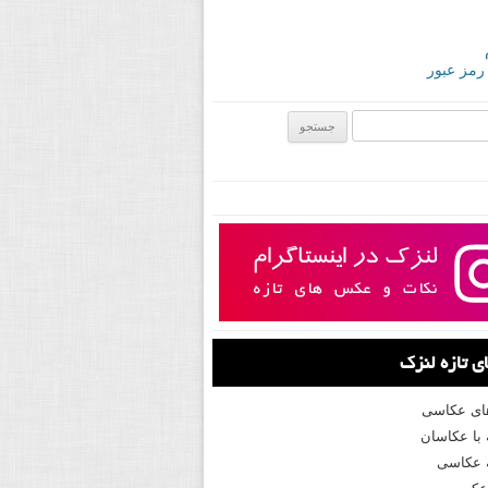
 رمز عبور
ی:
 تازه لنزک
های عکاسی
با عکاسان
 عکاسی