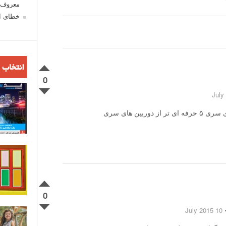
معروف ش
خطای اع
انتخاب 
0
من اطلاع دقیقی ندارم اما در کل دوربین های سری ۵ حرفه ای تر از دوربین های سری
0
10 July 2015