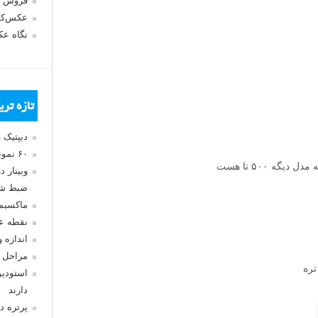
فروش 
عکس‌کا
نگاه ع
تازه تر
دیپتیک 
۶۰ نمونه عکس سبک ماکسیمالیسم
وبینار 
ضبط شد
ماکسیم
نقطه ع
اندازه 
مراحل 
استودیو
دارند
پرتره د