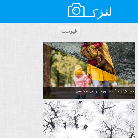
فهرست
دیپتیک و جاکستا‌پوزیشن در عکاسی