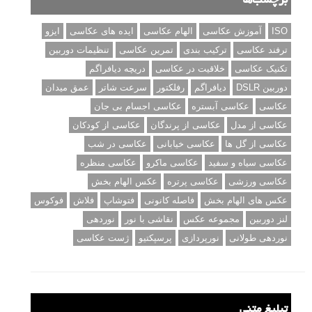
برچسب‌ها
ISO
آموزش عکاسی
الهام عکاسی
ایده های عکاسی
ایزو
ترفند عکاسی
ترکیب بندی
تمرین عکاسی
تنظیمات دوربین
تکنیک عکاسی
خلاقیت در عکاسی
دریچه دیافراگم
دوربین DSLR
دیافراگم
رفلکتور
سرعت شاتر
عمق میدان
عکاسی
عکاسی آبستره
عکاسی اجسام بی جان
عکاسی از مدل
عکاسی از پرندگان
عکاسی از کودکان
عکاسی از گل ها
عکاسی خیابانی
عکاسی در شب
عکاسی سیاه و سفید
عکاسی ماکرو
عکاسی منظره
عکاسی ورزشی
عکاسی پرتره
عکس الهام بخش
عکس های الهام بخش
فاصله کانونی
فتوشاپ
فلاش
فوکوس
لنز دوربین
مجموعه عکس
نقاشی با نور
نوردهی
نوردهی طولانی
نورپردازی
پرسپکتیو
ژست عکاسی
تبلیغ متنی