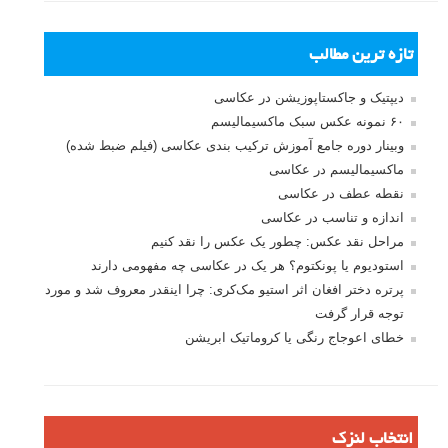
تازه ترین مطالب
دیپتیک و جاکستا‌پوزیشن در عکاسی
۶۰ نمونه عکس سبک ماکسیمالیسم
وبینار دوره جامع آموزش ترکیب بندی عکاسی (فیلم ضبط شده)
ماکسیمالیسم در عکاسی
نقطه عطف در عکاسی
اندازه و تناسب در عکاسی
مراحل نقد عکس: چطور یک عکس را نقد کنیم
استودیوم یا پونکتوم؟ هر یک در عکاسی چه مفهومی دارند
پرتره دختر افغان اثر استیو مک‌کری: چرا اینقدر معروف شد و مورد
توجه قرار گرفت
خطای اعوجاج رنگی یا کروماتیک ابریشن
انتخاب لنزک