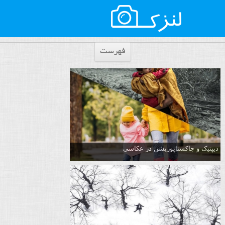
فهرست
دیپتیک و جاکستا‌پوزیشن در عکاسی