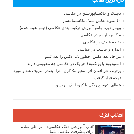
تازه ترین مطالب
دیپتیک و جاکستا‌پوزیشن در عکاسی
۶۰ نمونه عکس سبک ماکسیمالیسم
وبینار دوره جامع آموزش ترکیب بندی عکاسی (فیلم ضبط شده)
ماکسیمالیسم در عکاسی
نقطه عطف در عکاسی
اندازه و تناسب در عکاسی
مراحل نقد عکس: چطور یک عکس را نقد کنیم
استودیوم یا پونکتوم؟ هر یک در عکاسی چه مفهومی دارند
پرتره دختر افغان اثر استیو مک‌کری: چرا اینقدر معروف شد و مورد
توجه قرار گرفت
خطای اعوجاج رنگی یا کروماتیک ابریشن
انتخاب لنزک
کتاب آموزشی «هک عکاسی» - مراحلی ساده
برای پیشرفت عکاسی شما