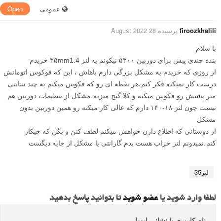
عمومی
Open
firoozkhalili
پرسیده 28 August 2022
با سلام
بنده چندی پیش برای دوربین ۵۳۰۰ نیکونم یه لنز ۳۵mm1.4 خریدم
از روزی که خریدم یه مشکل بزرگی دارم باهاش ، این که فوکوس اتوماتش
درست کار نمیکنه فکر کنم،هر نقطه ای رو که فکوس میکنم یه چند سانتی
متر پشتش رو فکوس میکنه و کلا گیج میزنه،مشکل از تنظیمات دوربین هم
نیست چون لنز ۱۸-۱۴۰ دارم که عالی کار میکنه رو همین دوربین بدون
مشکل
از دوستانی که اطلاع دارن خواهش میکنم لطف کنن و بگن که چیکار
کنم،نمیدونم لنز خراب هست بدم گارانتی یا مشکل از جایه دیگست
لنز35
لطفا وارد شوید یا
عضو شوید
تا بتوانید پاسخ بدهید
نام کاربری یا نشانی ایمیل