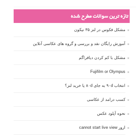
تازه ترین سوالات مطرح شده
مشکل فکوس در لنز ۳۵ نیکون
آموزش رایگان نقد و بررسی و گروه های عکاسی آنلاین
مشکل با کم کردن دیافراگم
Fujifilm or Olympus
انتخاب ۹۰d به جای ۸۰d یا خرید لنز؟
کسب درامد از عکاسی
نحوه آپلود عکس
ارور cannot start live view