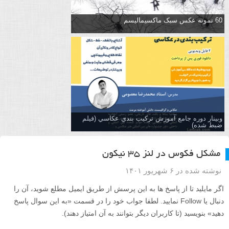
60 نمونه عکس سبک ماکسیمالیسم
وبینار دوره جامع آموزش تركيب بندي عكاسي (فیلم
ضبط شده)
مشکل فکوس در لنز ۳۵ نیکون
نوشته شده در ۶ شهریور ۱۴۰۱
اگر مایلید تا از پاسخ ها به این پرسش از طریق ایمیل مطلع شوید، آن را
دنبال یا Follow نمایید. لطفا جواب خود را در قسمت «به این سوال پاسخ
دهید» بنویسید (تا کاربران دیگر بتوانند به آن امتیاز دهند).