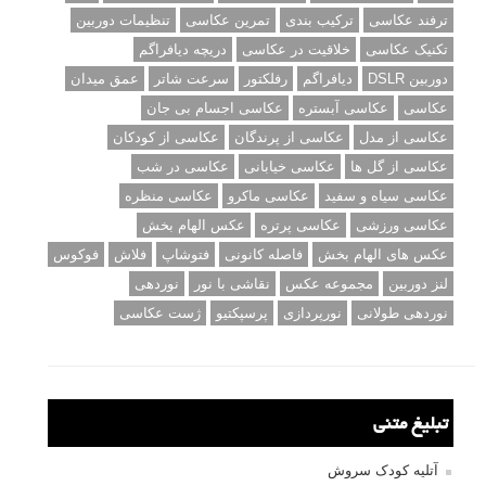
ترفند عکاسی
ترکیب بندی
تمرین عکاسی
تنظیمات دوربین
تکنیک عکاسی
خلاقیت در عکاسی
دریچه دیافراگم
دوربین DSLR
دیافراگم
رفلکتور
سرعت شاتر
عمق میدان
عکاسی
عکاسی آبستره
عکاسی اجسام بی جان
عکاسی از مدل
عکاسی از پرندگان
عکاسی از کودکان
عکاسی از گل ها
عکاسی خیابانی
عکاسی در شب
عکاسی سیاه و سفید
عکاسی ماکرو
عکاسی منظره
عکاسی ورزشی
عکاسی پرتره
عکس الهام بخش
عکس های الهام بخش
فاصله کانونی
فتوشاپ
فلاش
فوکوس
لنز دوربین
مجموعه عکس
نقاشی با نور
نوردهی
نوردهی طولانی
نورپردازی
پرسپکتیو
ژست عکاسی
تبلیغ متنی
آتلیه کودک سروش