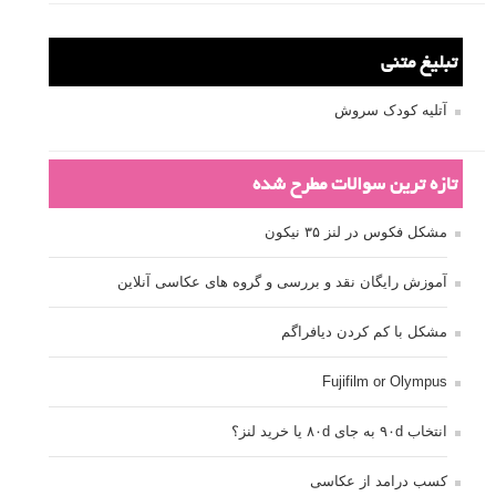
تبلیغ متنی
آتلیه کودک سروش
تازه ترین سوالات مطرح شده
مشکل فکوس در لنز ۳۵ نیکون
آموزش رایگان نقد و بررسی و گروه های عکاسی آنلاین
مشکل با کم کردن دیافراگم
Fujifilm or Olympus
انتخاب ۹۰d به جای ۸۰d یا خرید لنز؟
کسب درامد از عکاسی