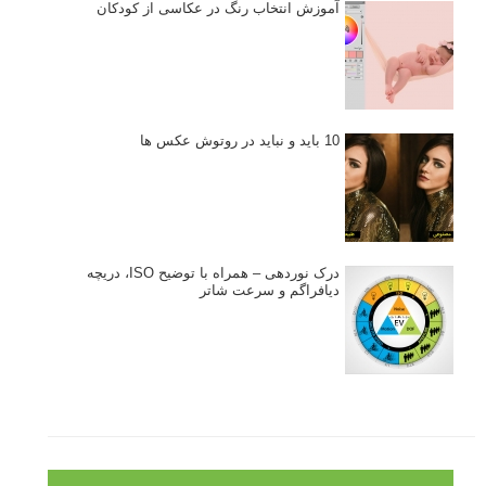
آموزش انتخاب رنگ در عکاسی از کودکان
10 باید و نباید در روتوش عکس ها
درک نوردهی – همراه با توضیح ISO، دریچه
دیافراگم و سرعت شاتر