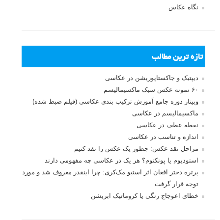
نگاه عکاس
تازه ترین مطالب
دیپتیک و جاکستا‌پوزیشن در عکاسی
۶۰ نمونه عکس سبک ماکسیمالیسم
وبینار دوره جامع آموزش ترکیب بندی عکاسی (فیلم ضبط شده)
ماکسیمالیسم در عکاسی
نقطه عطف در عکاسی
اندازه و تناسب در عکاسی
مراحل نقد عکس: چطور یک عکس را نقد کنیم
استودیوم یا پونکتوم؟ هر یک در عکاسی چه مفهومی دارند
پرتره دختر افغان اثر استیو مک‌کری: چرا اینقدر معروف شد و مورد
توجه قرار گرفت
خطای اعوجاج رنگی یا کروماتیک ابریشن