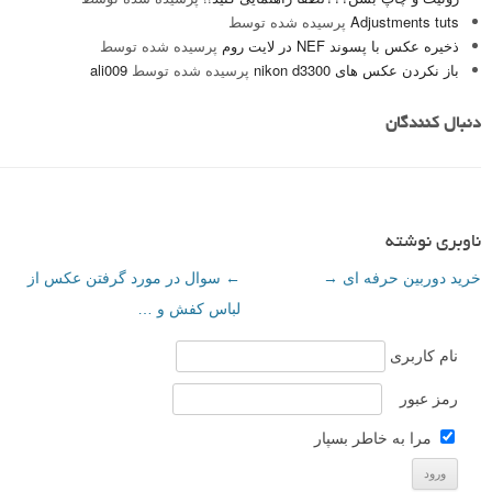
Adjustments tuts
پرسیده شده توسط
ذخیره عکس با پسوند NEF در لایت روم
پرسیده شده توسط
باز نکردن عکس های nikon d3300
پرسیده شده توسط
ali009
دنبال کنندگان
ناوبری نوشته
خرید دوربین حرفه ای
→
←
سوال در مورد گرفتن عکس از
لباس کفش و …
نام کاربری
رمز عبور
مرا به خاطر بسپار