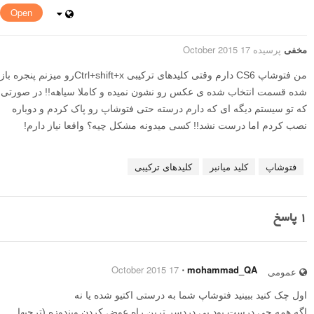
Open
مخفی
پرسیده 17 October 2015
من فتوشاپ CS6 دارم وقتی کلیدهای ترکیبی Ctrl+shift+xرو میزنم پنجره باز
شده قسمت انتخاب شده ی عکس رو نشون نمیده و کاملا سیاهه!! در صورتی
که تو سیستم دیگه ای که دارم درسته حتی فتوشاپ رو پاک کردم و دوباره
نصب کردم اما درست نشد!! کسی میدونه مشکل چیه؟ واقعا نیاز دارم!
فتوشاپ
کلید میانبر
کلیدهای ترکیبی
1
پاسخ
17 October 2015
⋅
mohammad_QA
عمومی
اول چک کنید ببینید فتوشاپ شما به درستی اکتیو شده یا نه
اگه همه چی درست بود بی دردسر ترین راه عوض کردن ویندوزه (ترجیها