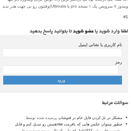
ویندوز ۷ سرویس پک ۱ نسخه pro یا Ultimate)وقتتون رو بی جهت هدر ندید
#1
لطفا وارد شوید یا
عضو شوید
تا بتوانید پاسخ بدهید
نام کاربری یا نشانی ایمیل
رمز
سوالات مرتبط
مشکل در باز کردن فایل خام در فتوشاپ
پرسیده شده توسط
چطور میتوان عکس هایی که بافرمت rawهستن رو تبدیل کنم و قابل
روئیت و چاپ بشن؟؟؟لطفا راهنمایی کنید!!
پرسیده شده توسط