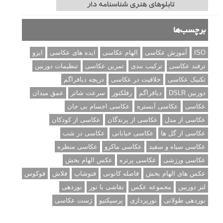
برچسب‌ها
ISO
آموزش عکاسی
الهام عکاسی
ایده های عکاسی
ایزو
ترفند عکاسی
ترکیب بندی
تمرین عکاسی
تنظیمات دوربین
تکنیک عکاسی
خلاقیت در عکاسی
دریچه دیافراگم
دوربین DSLR
دیافراگم
رفلکتور
سرعت شاتر
عمق میدان
عکاسی
عکاسی آبستره
عکاسی اجسام بی جان
عکاسی از مدل
عکاسی از پرندگان
عکاسی از کودکان
عکاسی از گل ها
عکاسی خیابانی
عکاسی در شب
عکاسی سیاه و سفید
عکاسی ماکرو
عکاسی منظره
عکاسی ورزشی
عکاسی پرتره
عکس الهام بخش
عکس های الهام بخش
فاصله کانونی
فتوشاپ
فلاش
فوکوس
لنز دوربین
مجموعه عکس
نقاشی با نور
نوردهی
نوردهی طولانی
نورپردازی
پرسپکتیو
ژست عکاسی