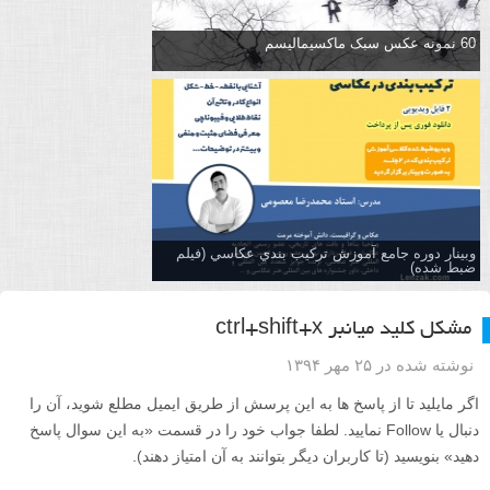
60 نمونه عکس سبک ماکسیمالیسم
وبینار دوره جامع آموزش تركيب بندي عكاسي (فیلم
ضبط شده)
مشکل کلید میانبر ctrl+shift+x
نوشته شده در ۲۵ مهر ۱۳۹۴
اگر مایلید تا از پاسخ ها به این پرسش از طریق ایمیل مطلع شوید، آن را
دنبال یا Follow نمایید. لطفا جواب خود را در قسمت «به این سوال پاسخ
دهید» بنویسید (تا کاربران دیگر بتوانند به آن امتیاز دهند).