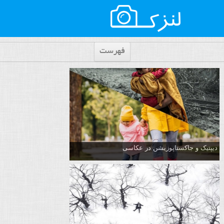
فهرست
دیپتیک و جاکستا‌پوزیشن در عکاسی