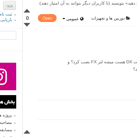
» بنویسید (تا کاربران دیگر بتوانند به آن امتیاز دهند).
ثبت نام
0
دوربین ها و تجهیزات
Open
عمومی
بازیابی
جستجو یرا
سلام آیا روی دوربین Nikon D3400 که فرمت DX هست میشه لنز FX نصب کرد؟ و
د؟
بخش های
پروژه 
مصاحبه 
مسابقه