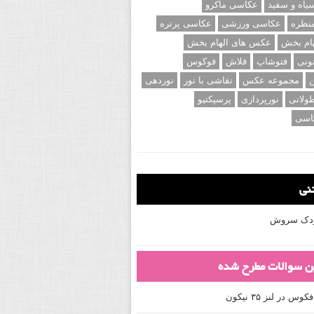
اه و سفید
عکاسی ماکرو
نظره
عکاسی ورزشی
عکاسی پرتره
ام بخش
عکس های الهام بخش
ونی
فتوشاپ
فلاش
فوکوس
ن
مجموعه عکس
نقاشی با نور
نوردهی
ولانی
نورپردازی
پرسپکتیو
اسی
تنی
کودک سروش
ین سوالات مطرح شده
 در لنز ۳۵ نیکون