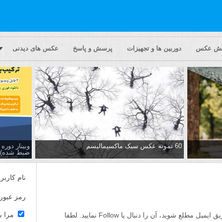
یش عکس
دوربین ها و تجهیزات
پرسش و پاسخ
عکس های دیدنی
60 نمونه عکس سبک ماکسیمالیسم
وبینار دور
ضبط شده)
نام کاربر
رمز عبور
مرا ب
اگر مایلید تا از پاسخ ها به این پرسش از طریق ایمیل مطلع شوید، آن را دنبال یا Follow نمایید. لطفا