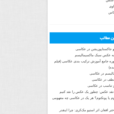
عکس
وی
کاس
ین مطالب
و جاکستا‌پوزیشن در عکاسی
دوره جامع آموزش ترکیب بندی عکاسی (فیلم
ه)
الیسم در عکاسی
طف در عکاسی
و تناسب در عکاسی
نقد عکس: چطور یک عکس را نقد کنیم
م یا پونکتوم؟ هر یک در عکاسی چه مفهومی
ختر افغان اثر استیو مک‌کری: چرا اینقدر