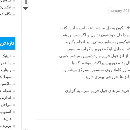
فروش 
0
عکس‌کا
نگاه ع
تمامی لنز های نیکون به تمای دورلین های dslr نیکون وصل میشه.البته باید به این نکته
س داخل خودشون ندارن و اگر دوربین هم
فوکوس به طور دستی باید انجام بگیره.
تازه تر
ه ب دلیل اینکه دوربین کراپ سنسور
ز لنز فول فریم وارد دوربین میشه بخوبی
دیپتیک 
بدنه دوربین پراکنده میشه..که با
۶۰ نمونه عکس سبک ماکسیمالیسم
ن مخصوص کراپ،نور کاملا روی سنسور متمرکز میشه و
وبینار 
ز ها،خروجی بهتری دارید.
ضبط شد
ماکسیم
،خرید لنز های فول فریم سرمایه گزاری
نقطه ع
اندازه 
مراحل 
استودیو
دارند
پرتره د