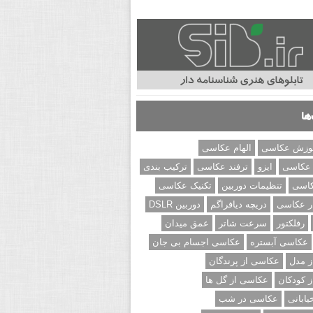
ها
وزش عکاسی
الهام عکاسی
 عکاسی
ایزو
ترفند عکاسی
ترکیب بندی
کاسی
تنظیمات دوربین
تکنیک عکاسی
ر عکاسی
دریچه دیافراگم
دوربین DSLR
رفلکتور
سرعت شاتر
عمق میدان
عکاسی آبستره
عکاسی اجسام بی جان
 مدل
عکاسی از پرندگان
 کودکان
عکاسی از گل ها
ابانی
عکاسی در شب