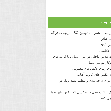
حبوب
درک نوردهی – همراه با توضیح ISO، دریچه دیافراگم
 شاتر
 #۹۹
 عکاسی
 فلاش داخلی دوربین: آشنایی با گزینه های
کار دوربین شما
های زیبای عکس های مفهومی
 عکس های غروب آفتاب
برای درجه بندی و تنظیم دقیق رنگ در
نیک ترکیب بندی در عکاسی که عکس های شما
می کنند