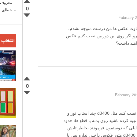
معروف ش
0
خطای اع
فاوت عکس ها من درست متوجه نشدم،
ا مشخصات یکسان رو اگر روی این دوربین نصب کنیم عکس
انتخاب 
اهند داشت؟
0
شما اگر لنز fx رو روی بدنه با سنسور کراپ نصب کنید مثل d3400 چند استاپ نور و
اف لنز رو از دست میدید مثلا اگر لنز با f۱.۸ تهیه کرده باشید روی بدنه با قطع dx حدود
همون دلیلی که دوستمون فرمودند بخاطر تابش
نور غیر متمرکز بر روی سنسور علاوه بر این d3400 متور فکوس داخلی نداره پس با