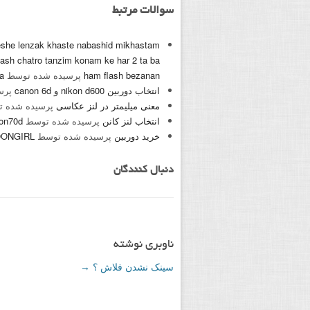
سوالات مرتبط
eshe lenzak khaste nabashid mikhastam
ash chatro tanzim konam ke har 2 ta ba
ham flash bezanan
پرسیده شده توسط
a
انتخاب دوربین nikon d600 و canon 6d
پرس
معنی میلیمتر در لنز عکاسی
پرسیده شده 
انتخاب لنز کانن
پرسیده شده توسط
on70d
خرید دوربین
پرسیده شده توسط
ONGIRL
دنبال کنندگان
ناوبری نوشته
سینک نشدن فلاش ؟
→