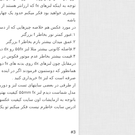
توجه به اینکه لنزهای fx که ا
بیشتری خواهید بود فکر میکنم حدود یک چهار
باشه
در مورد عکس هم خلاصه چیزهایی که از دست
۱:عبور کمتر نور بخاطر f بزرگتر
۲:عمق میدان بیشتر بازم بخاطر f بزرگتر
۳:فاصله کانونی بیشتر مثلا لنز ۵۵fx رو dx در حدود ۸۵ عکس برداری میکنه
۴:قیمت بیشتر بخاطر عدم موتور فکوس در مدل های عادی
درمقاب
همانطور که دوستمون فرمودند اگر در اینده ق
صرفه است که لنز fx خریداری کنید .
باتوجه به ازمایشات اون سایت کیفیت عکسها 
ادرس سایت خاطرم نیست فکر میکنم تو یک
#3