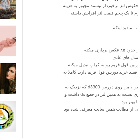
رزانتر هستند از فکوس لنز برخوردار نیستند مجبور به هزینه
م تا یک پنجم قیمت لنز افزایش داشته
 میدید اینکه
ل چون لنزهای dx روی بدنه های fx دوربین فول فریم رو به کراپ تبدیل میکنه
صد خرید دوربین فول فریم دارید کاملا به
از طرفی در بعضی سایتهای تست لنز و دوربین ، من روی دوربین d3300 که نزدیک به
مدل شماست دیدم لنز ۵۵mm fx کیفیت بهتری نسبت به همین لنز در قطع dx داشت و
بهتر بود
ی از مطالب همین سایت معرفی شده بود