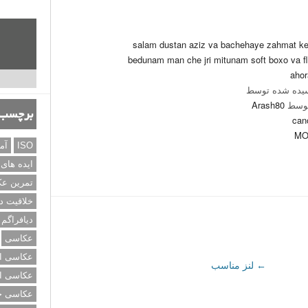
salam dustan aziz va bachehaye zahmat k
bedunam man che jri mitunam soft boxo va fl
ahor
یده شده توسط
توسط
Arash80
برچسب‌
can
MO
ISO
آم
ایده های
تمرین ع
خلاقیت د
دیافراگم
عکاسی
عکاسی از
←
لنز مناسب
عکاسی از
عکاسی خی