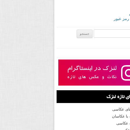
 رمز عبور
ی:
 تازه لنزک
های عکاسی
با عکاسان
 عکاسی