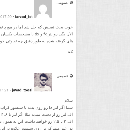
عمومی
20 February 2017
⋅
farzad_ict
خوب بحث نصبش که حل شد اما در مورد ت
الآن بگید دو لنز fx و dx ب
های گرفته شده به طور دقیق چه تفاوتی خو
#2
عمومی
21 February 2017
⋅
javad_toosi
سلام
اف ۲ یا ۲.۵ رو خواهید داشت این به 