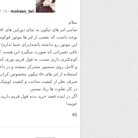
19 February 2017
⋅
mohsen_tari
سلام
توجه داشت که بعضی از لنز ها موتور فوکو
این موتور رو نداشته باشه(برای شما نداره) 
باقی تغییراتی که صورت میگیره این هست ک
کوچکتری داری نسبت به فول فریم،نوری که ا
و کامل روی سنسور متمرکز نمیشه و در داخل 
استفاده از لنز های dx نیکو
صرف نظر از کیفیت ساخت و کیفیت اوپتیک لن
در کل تفاوت ها زیاد نیستن.
اگر در اینده قصد خرید بدنه فول فریم دارید
خوبیه!
#1