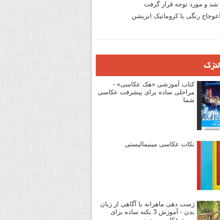
د و مورد توجه قرار گرفت
وجاج رنگی یا کروماتیک ابریشن
لنزک
کتاب آموزشی «هک عکاسی» -
مراحلی ساده برای پیشرفت عکاسی
شما
نکات عکاسی مینیمالیستی
ژست دهی ماهرانه با آگاهی از زبان
بدن - آموزش 3 نکته ساده برای
بهبود عکاسی پرتره