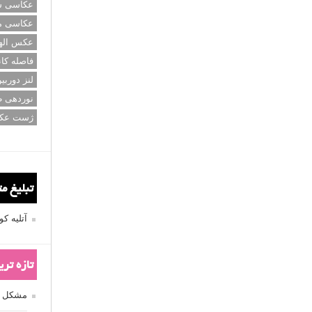
عکاسی سی
عکاسی م
عکس اله
فاصله کان
لنز دوربی
نوردهی ط
ژست عک
تبلیغ م
آتلیه 
تازه تر
مشکل فکوس