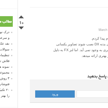
+1
مطالب م
و سرعت
پیدا کردم.
نقد عکس
دو لنز FX و DX با مشخصات یکسان اگر روی بدنه DX نصب شوند تصاویر یکسانی
سوالات
ارائه میدهند و در زاویه دید و فکوس هیچ تغییری به وجود نمی آید. اما لنز FX به دلیل
تنظیمات
بهتری ارائه میدهد.
فلاش تو
نمونه 
مجموعه
د پاسخ بدهید
۳ روش 
فتوشاپ
۲۰ تک
را بهتر 