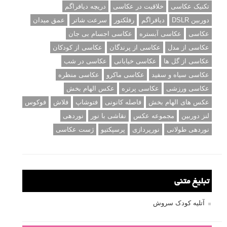
تکنیک عکاسی
خلاقیت در عکاسی
دریچه دیافراگم
دوربین DSLR
دیافراگم
رفلکتور
سرعت شاتر
عمق میدان
عکاسی
عکاسی آبستره
عکاسی اجسام بی جان
عکاسی از مدل
عکاسی از پرندگان
عکاسی از کودکان
عکاسی از گل ها
عکاسی خیابانی
عکاسی در شب
عکاسی سیاه و سفید
عکاسی ماکرو
عکاسی منظره
عکاسی ورزشی
عکاسی پرتره
عکس الهام بخش
عکس های الهام بخش
فاصله کانونی
فتوشاپ
فلاش
فوکوس
لنز دوربین
مجموعه عکس
نقاشی با نور
نوردهی
نوردهی طولانی
نورپردازی
پرسپکتیو
ژست عکاسی
تبلیغ متنی
آتلیه کودک سروش