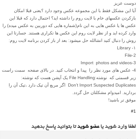
دوست عزیز
آیا این مشکل فقط با این مجموعه عکس وجود دارد ؟یعنی قبلا امکان
بازکردن عکسهای خام با لایت روم را داشته اید؟ احتمال دارد که قبلا این
عکس ها یا عکس هایی به این نام(شماره هایی که دوربین به عکس میده) را
وارد کرده اید و از نظر لایت روم این عکس ها تکراری هستند. جسارتا این
روش را دنبال کنید انشالله حل میشود: بعد از باز کردن برنامه لایت روم:
۱- Library
2-File
3-Import photos and videos
4- عکس های مورد نظر را پیدا و انتخاب کنید. در بالای صفحه سمت راست
زیر قسمتی که نوشته:File Handling یک آپشن هست که نوشته:
Don’t Import Suspected Duplicates اگر مربع آن تیک دارد ،تیک آن را
بردارید. امیدوام مشکلتان حل گردد.
موفق تر باشید!
#1
لطفا وارد شوید یا
عضو شوید
تا بتوانید پاسخ بدهید