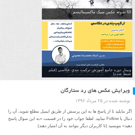
60 نمونه عکس سبک ماکسیمالیسم
وبینار دوره جامع آموزش تركيب بندي عكاسي (فیلم
ضبط شده)
ویرایش عکس های رد ستارگان
نوشته شده در ۲۵ مرداد ۱۳۹۶
اگر مایلید تا از پاسخ ها به این پرسش از طریق ایمیل مطلع شوید، آن را
دنبال یا Follow نمایید. لطفا جواب خود را در قسمت «به این سوال پاسخ
دهید» بنویسید (تا کاربران دیگر بتوانند به آن امتیاز دهند).