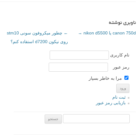
ناوبری نوشته
canon 750d یا nikon d5500
→
←
چطور میکروفون سونی stm10
روی نیکون d7200 استفاده کنم؟
نام کاربری
رمز عبور
مرا به خاطر بسپار
ثبت نام
بازیابی رمز عبور
جستجو یرای: