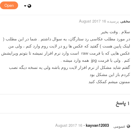
Open
مخفی
پرسیده 16 August 2017
سلام . وقت بخیر
در مورد مطلب عکاسی رد ستارگان، یه سوال داشتم . شما در این مطلب (
لینک پایین هست ) گفتید که عکس ها رو در لایت روم وارد کنم ، ولی من
عکس هایی که با فرمت raw است وارد نرم افزار نمیشه تا بتونم ویرایشش
کنم . ولی با فرمت jpg همه وارد میشه .
گفتم شاید مشکل از نرم افزار لایت روم باشه ولی یه نسخه دیگه نصب
کردم باز این مشکل بود
ممنون میشم کمکک کنید
1
پاسخ
16 August 2017
⋅
kayvan12003
عمومی