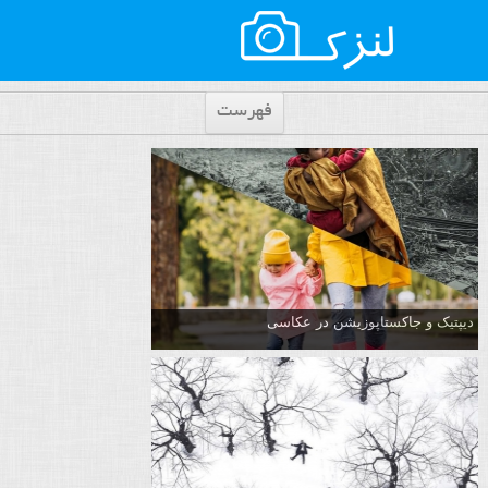
فهرست
دیپتیک و جاکستا‌پوزیشن در عکاسی