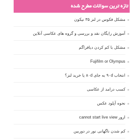
تازه ترین سوالات مطرح شده
مشکل فکوس در لنز ۳۵ نیکون
آموزش رایگان نقد و بررسی و گروه های عکاسی آنلاین
مشکل با کم کردن دیافراگم
Fujifilm or Olympus
انتخاب ۹۰d به جای ۸۰d یا خرید لنز؟
کسب درامد از عکاسی
نحوه آپلود عکس
ارور cannot start live view
کم شدن ناگهانی نور در دوربین