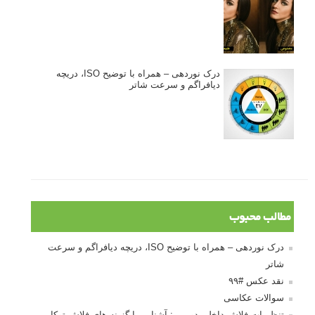
درک نوردهی – همراه با توضیح ISO، دریچه
دیافراگم و سرعت شاتر
مطالب محبوب
درک نوردهی – همراه با توضیح ISO، دریچه دیافراگم و سرعت
شاتر
نقد عکس #۹۹
سوالات عکاسی
تنظیمات فلاش داخلی دوربین: آشنایی با گزینه های فلاش توکار