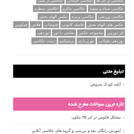
عکاسی از گل ها
عکاسی خیابانی
عکاسی در شب
عکاسی سیاه و سفید
عکاسی ماکرو
عکاسی منظره
عکاسی ورزشی
عکاسی پرتره
عکس الهام بخش
عکس های الهام بخش
فاصله کانونی
فتوشاپ
فلاش
فوکوس
لنز دوربین
مجموعه عکس
نقاشی با نور
نوردهی
نوردهی طولانی
نورپردازی
پرسپکتیو
ژست عکاسی
تبلیغ متنی
آتلیه کودک سروش
تازه ترین سوالات مطرح شده
مشکل فکوس در لنز ۳۵ نیکون
آموزش رایگان نقد و بررسی و گروه های عکاسی آنلاین