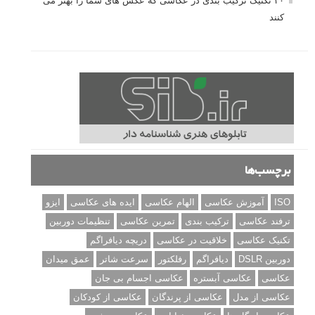
۲۰ تکنیک ترکیب بندی در عکاسی که عکس های شما را بهتر می
کنند
برچسب‌ها
ISO
آموزش عکاسی
الهام عکاسی
ایده های عکاسی
ایزو
ترفند عکاسی
ترکیب بندی
تمرین عکاسی
تنظیمات دوربین
تکنیک عکاسی
خلاقیت در عکاسی
دریچه دیافراگم
دوربین DSLR
دیافراگم
رفلکتور
سرعت شاتر
عمق میدان
عکاسی
عکاسی آبستره
عکاسی اجسام بی جان
عکاسی از مدل
عکاسی از پرندگان
عکاسی از کودکان