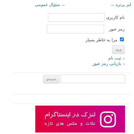
لنز پرتره
→
←
سئوال عمومی
نام کاربری
رمز عبور
مرا به خاطر بسپار
ثبت نام
بازیابی رمز عبور
جستجو یرای: