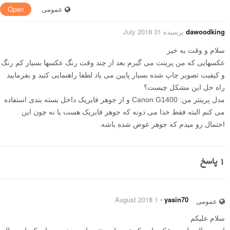
عمومی
Open
dawoodking
پرسیده 31 July 2018
سلام و وقت به خیر
عکسهایی که من پرینت می گیرم بعد از چند وقت رنگ عکسها بسیار کم رنگ
و کیفیت تصویر چاپ شده بسیار پایین می یاد لطفا راهنمایی کنید و بفرمایید
راه حل این مشکل چیست؟
مدل پرینتر من: Canon G1400 و از جوهر فابریک داخل بسته بندی استفاده
می کنم البته فقط خدا می دونه که جوهر فابریک هست یا نه چون این
احتمال رو میدم که جوهر عوض شده باشه.
1
پاسخ
1 August 2018
⋅
yasin70
عمومی
سلام علیکم