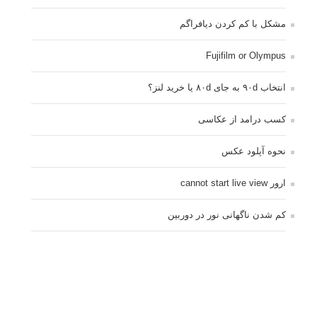
مشکل با کم کردن دیافراگم
Fujifilm or Olympus
انتخاب ۹۰d به جای ۸۰d یا خرید لنز؟
کسب درامد از عکاسی
نحوه آپلود عکس
ارور cannot start live view
کم شدن ناگهانی نور در دوربین
نورسنجی فلاشر پرتابل