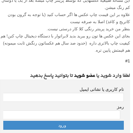
این مساله طبیعیه عکسهایی که توسط پرینتر چاپ میشه بعد از یک یا دوسال
کم رنگ میشن.
علاوه بر این قیمت چاپ عکس ها اگر حساب کنید (با توجه به گرون بودن
کاتریج و کاغذ) اصلا به صرفه نیست
بنظر من خرید پرینتر رنگی کلا کار درستی نیست.
بجای این عکس ها تون رو ببرید بدید لابراتوار با دستگاه دیجیتال چاپ کنن! هم
کیفیت چاپ بالاتری داره (حدود صد سال هم عکساتون رنگش ثابت میمونه)
هم قیمتش پایین تره.
#1
لطفا وارد شوید یا
عضو شوید
تا بتوانید پاسخ بدهید
نام کاربری یا نشانی ایمیل
رمز