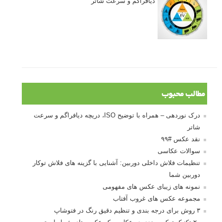
دیافراگم و سرعت شاتر
مطالب محبوب
درک نوردهی – همراه با توضیح ISO، دریچه دیافراگم و سرعت
شاتر
نقد عکس #۹۹
سوالات عکاسی
تنظیمات فلاش داخلی دوربین: آشنایی با گزینه های فلاش توکار
دوربین شما
نمونه های زیبای عکس های مفهومی
مجموعه عکس های غروب آفتاب
۳ روش برای درجه بندی و تنظیم دقیق رنگ در فتوشاپ