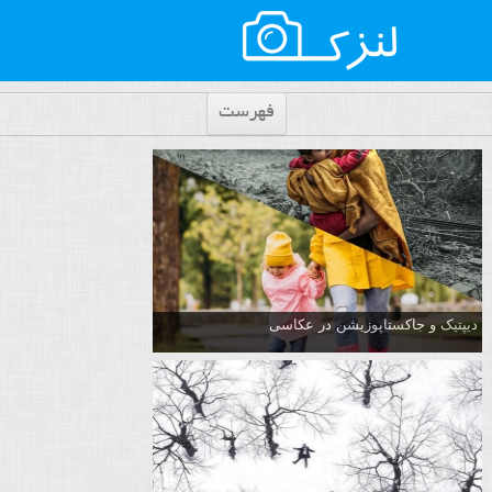
فهرست
دیپتیک و جاکستا‌پوزیشن در عکاسی