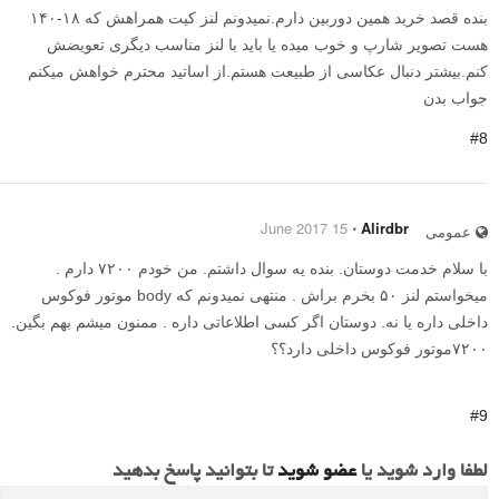
بنده قصد خرید همین دوربین دارم.نمیدونم لنز کیت همراهش که ۱۸-۱۴۰
هست تصویر شارپ و خوب میده یا باید با لنز مناسب دیگری تعویضش
کنم.بیشتر دنبال عکاسی از طبیعت هستم.از اساتید محترم خواهش میکنم
جواب بدن
#8
15 June 2017
⋅
Alirdbr
عمومی
با سلام خدمت دوستان. بنده یه سوال داشتم. من خودم ۷۲۰۰ دارم .
میخواستم لنز ۵۰ بخرم براش . منتهی نمیدونم که body موتور فوکوس
داخلی داره یا نه. دوستان اگر کسی اطلاعاتی داره . ممنون میشم بهم بگین.
۷۲۰۰موتور فوکوس داخلی دارد؟؟
#9
لطفا وارد شوید یا
عضو شوید
تا بتوانید پاسخ بدهید