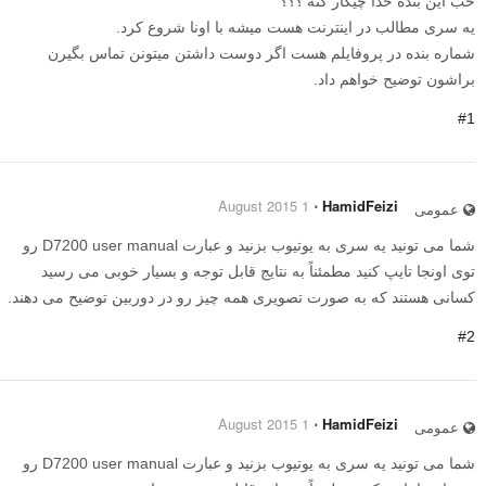
خب این بنده خدا چیکار کنه ؟؟؟
یه سری مطالب در اینترنت هست میشه با اونا شروع کرد.
شماره بنده در پروفایلم هست اگر دوست داشتن میتونن تماس بگیرن
براشون توضیح خواهم داد.
#1
1 August 2015
⋅
HamidFeizi
عمومی
شما می تونید یه سری به یوتیوب بزنید و عبارت D7200 user manual رو
توی اونجا تایپ کنید مطمئناً به نتایج قابل توجه و بسیار خوبی می رسید
کسانی هستند که به صورت تصویری همه چیز رو در دوربین توضیح می دهند.
#2
1 August 2015
⋅
HamidFeizi
عمومی
شما می تونید یه سری به یوتیوب بزنید و عبارت D7200 user manual رو