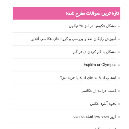
تازه ترین سوالات مطرح شده
مشکل فکوس در لنز ۳۵ نیکون
آموزش رایگان نقد و بررسی و گروه های عکاسی آنلاین
مشکل با کم کردن دیافراگم
Fujifilm or Olympus
انتخاب ۹۰d به جای ۸۰d یا خرید لنز؟
کسب درامد از عکاسی
نحوه آپلود عکس
ارور cannot start live view