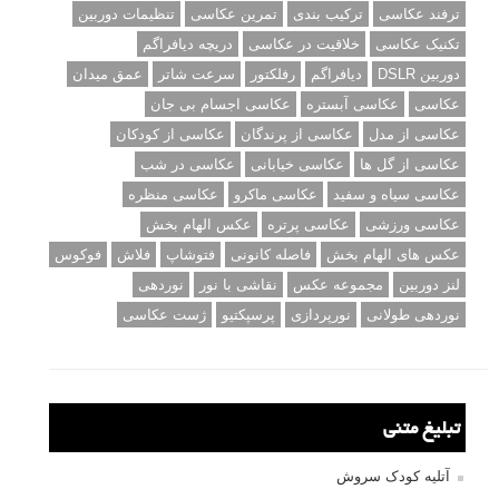
ترفند عکاسی
ترکیب بندی
تمرین عکاسی
تنظیمات دوربین
تکنیک عکاسی
خلاقیت در عکاسی
دریچه دیافراگم
دوربین DSLR
دیافراگم
رفلکتور
سرعت شاتر
عمق میدان
عکاسی
عکاسی آبستره
عکاسی اجسام بی جان
عکاسی از مدل
عکاسی از پرندگان
عکاسی از کودکان
عکاسی از گل ها
عکاسی خیابانی
عکاسی در شب
عکاسی سیاه و سفید
عکاسی ماکرو
عکاسی منظره
عکاسی ورزشی
عکاسی پرتره
عکس الهام بخش
عکس های الهام بخش
فاصله کانونی
فتوشاپ
فلاش
فوکوس
لنز دوربین
مجموعه عکس
نقاشی با نور
نوردهی
نوردهی طولانی
نورپردازی
پرسپکتیو
ژست عکاسی
تبلیغ متنی
آتلیه کودک سروش