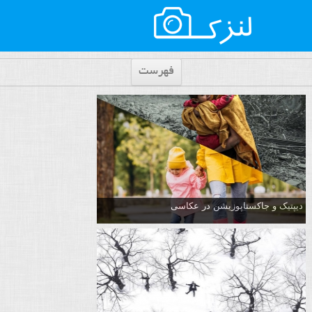
فهرست
دیپتیک و جاکستا‌پوزیشن در عکاسی