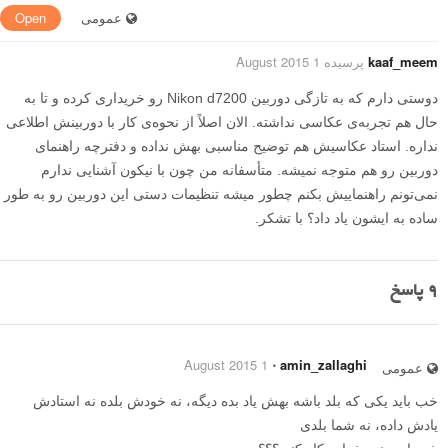
عمومی
Open
kaaf_meem
پرسیده 1 August 2015
دوستی دارم که به تازگی دوربین Nikon d7200 رو خریداری کرده و تا به
حال هم تجربه‌ی عکاسی نداشته. الان اصلاً از نحوه‌ی کار با دوربینش اطلاعی
نداره. استاد عکاسیش هم توضیح مناسبی بهش نداده و دفترچه راهنمای
دوربین رو هم متوجه نمیشه. متأسفانه من چون با نیکون آشنایی ندارم
نمی‌تونم راهنماییش بکنم چطور میشه تنظیمات دستی این دوربین رو به طور
ساده به ایشون یاد داد؟ با تشکر.
9
پاسخ
1 August 2015
⋅
amin_zallaghi
عمومی
خب باید یکی که بلد باشه بهش یاد بده دیگه، نه خودش بلده نه استادش
یادش داده، نه شما بلدی