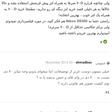
ولی چنانچه قراره ۷۰D صرفا به همراه لنز پیش فرضش استفاده بشه و حالا
حالاها به هر دلیلی قصد خرید لنز دیگه ای رو ندارید، مطمئنا خرید ۷۰۰D به
همراه یک لنز خوب ، بهترین انتخابه!
راستی حتما به Nikon D5300 هم فکر کنید، در مورد فیلمبرداری نمیدونم
ولی برای عکاسی حداقل از ۷۰۰D سرتره!
امیدوارم بهترین خریدو داشته باشید
#
25 November 2014
⋅
ahmadbax
عمومی
خیلی ممنون دوست عزیز از توضیحاتت اما میخوام بدونم وجه تمایز ۷۰ دی
نسبت به ۷۰۰ دی در وای فای و جنس بدنشه یا نه ؟
توی کیفیت تصویر هم تفاوتی دارند ؟
#1