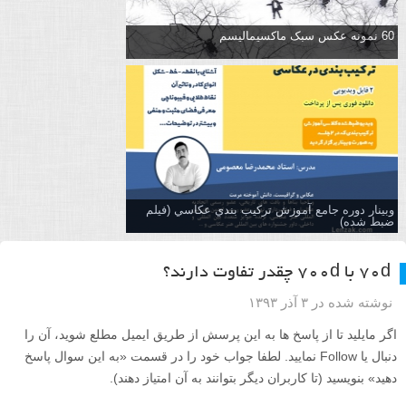
60 نمونه عکس سبک ماکسیمالیسم
وبینار دوره جامع آموزش تركيب بندي عكاسي (فیلم
ضبط شده)
۷۰d با ۷۰۰d چقدر تفاوت دارند؟
نوشته شده در ۳ آذر ۱۳۹۳
اگر مایلید تا از پاسخ ها به این پرسش از طریق ایمیل مطلع شوید، آن را
دنبال یا Follow نمایید. لطفا جواب خود را در قسمت «به این سوال پاسخ
دهید» بنویسید (تا کاربران دیگر بتوانند به آن امتیاز دهند).