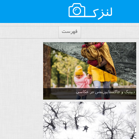
فهرست
دیپتیک و جاکستا‌پوزیشن در عکاسی