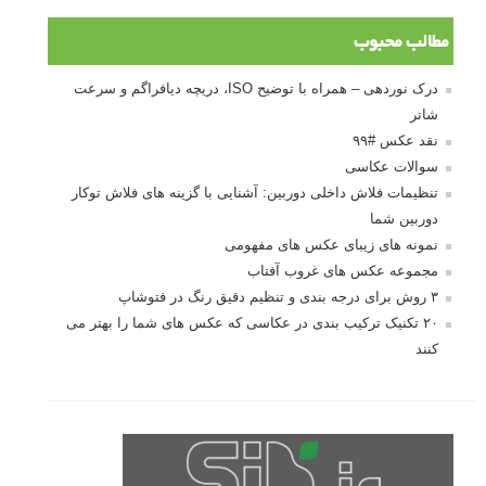
مطالب محبوب
درک نوردهی – همراه با توضیح ISO، دریچه دیافراگم و سرعت
شاتر
نقد عکس #۹۹
سوالات عکاسی
تنظیمات فلاش داخلی دوربین: آشنایی با گزینه های فلاش توکار
دوربین شما
نمونه های زیبای عکس های مفهومی
مجموعه عکس های غروب آفتاب
۳ روش برای درجه بندی و تنظیم دقیق رنگ در فتوشاپ
۲۰ تکنیک ترکیب بندی در عکاسی که عکس های شما را بهتر می
کنند