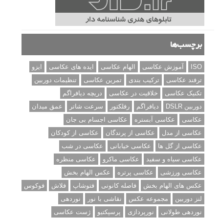
برچسب‌ها
ISO
آموزش عکاسی
الهام عکاسی
ایده های عکاسی
ایزو
ترفند عکاسی
ترکیب بندی
تمرین عکاسی
تنظیمات دوربین
تکنیک عکاسی
خلاقیت در عکاسی
دریچه دیافراگم
دوربین DSLR
دیافراگم
رفلکتور
سرعت شاتر
عمق میدان
عکاسی
عکاسی آبستره
عکاسی اجسام بی جان
عکاسی از مدل
عکاسی از پرندگان
عکاسی از کودکان
عکاسی از گل ها
عکاسی خیابانی
عکاسی در شب
عکاسی سیاه و سفید
عکاسی ماکرو
عکاسی منظره
عکاسی ورزشی
عکاسی پرتره
عکس الهام بخش
عکس های الهام بخش
فاصله کانونی
فتوشاپ
فلاش
فوکوس
لنز دوربین
مجموعه عکس
نقاشی با نور
نوردهی
نوردهی طولانی
نورپردازی
پرسپکتیو
ژست عکاسی