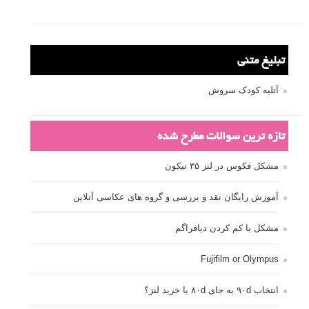
تبلیغ متنی
آتلیه کودک سروش
تازه ترین سوالات مطرح شده
مشکل فکوس در لنز ۳۵ نیکون
آموزش رایگان نقد و بررسی و گروه های عکاسی آنلاین
مشکل با کم کردن دیافراگم
Fujifilm or Olympus
انتخاب ۹۰d به جای ۸۰d یا خرید لنز؟