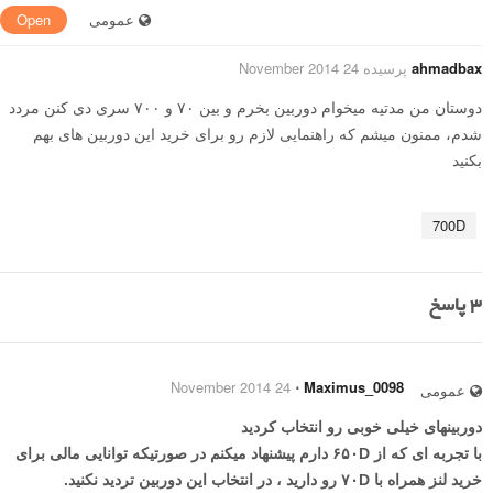
عمومی
Open
ahmadbax
پرسیده 24 November 2014
دوستان من مدتیه میخوام دوربین بخرم و بین ۷۰ و ۷۰۰ سری دی کنن مردد
شدم، ممنون میشم که راهنمایی لازم رو برای خرید این دوربین های بهم
بکنید
700D
3
پاسخ
24 November 2014
⋅
Maximus_0098
عمومی
دوربینهای خیلی خوبی رو انتخاب کردید
با تجربه ای که از ۶۵۰D دارم پیشنهاد میکنم در صورتیکه توانایی مالی برای
خرید لنز همراه با ۷۰D رو دارید ، در انتخاب این دوربین تردید نکنید.