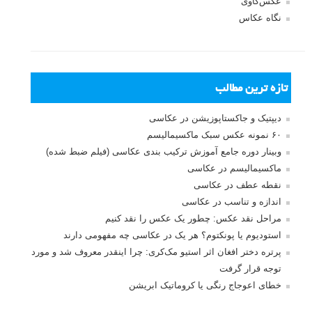
عکس‌کاوی
نگاه عکاس
تازه ترین مطالب
دیپتیک و جاکستا‌پوزیشن در عکاسی
۶۰ نمونه عکس سبک ماکسیمالیسم
وبینار دوره جامع آموزش ترکیب بندی عکاسی (فیلم ضبط شده)
ماکسیمالیسم در عکاسی
نقطه عطف در عکاسی
اندازه و تناسب در عکاسی
مراحل نقد عکس: چطور یک عکس را نقد کنیم
استودیوم یا پونکتوم؟ هر یک در عکاسی چه مفهومی دارند
پرتره دختر افغان اثر استیو مک‌کری: چرا اینقدر معروف شد و مورد
توجه قرار گرفت
خطای اعوجاج رنگی یا کروماتیک ابریشن