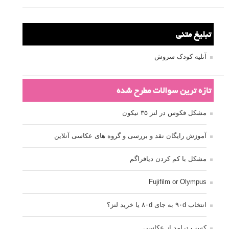
تبلیغ متنی
آتلیه کودک سروش
تازه ترین سوالات مطرح شده
مشکل فکوس در لنز ۳۵ نیکون
آموزش رایگان نقد و بررسی و گروه های عکاسی آنلاین
مشکل با کم کردن دیافراگم
Fujifilm or Olympus
انتخاب ۹۰d به جای ۸۰d یا خرید لنز؟
کسب درامد از عکاسی