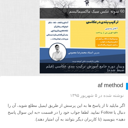
60 نمونه عکس سبک ماکسیمالیسم
وبینار دوره جامع آموزش تركيب بندي عكاسي (فیلم
ضبط شده)
af method
نوشته شده در ۵ شهریور ۱۳۹۵
اگر مایلید تا از پاسخ ها به این پرسش از طریق ایمیل مطلع شوید، آن را
دنبال یا Follow نمایید. لطفا جواب خود را در قسمت «به این سوال پاسخ
دهید» بنویسید (تا کاربران دیگر بتوانند به آن امتیاز دهند).