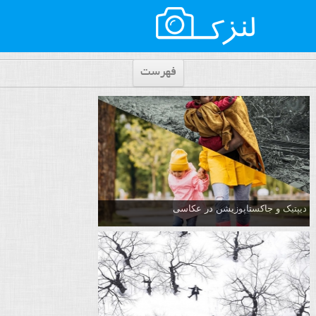
فهرست
دیپتیک و جاکستا‌پوزیشن در عکاسی