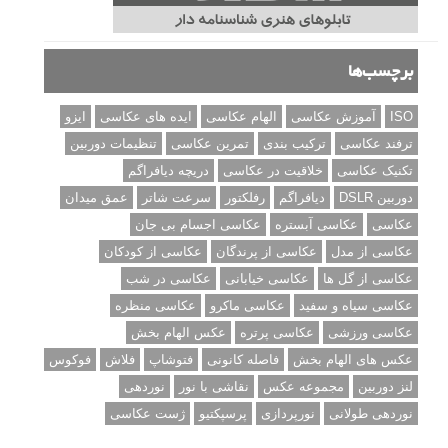
برچسب‌ها
ISO
آموزش عکاسی
الهام عکاسی
ایده های عکاسی
ایزو
ترفند عکاسی
ترکیب بندی
تمرین عکاسی
تنظیمات دوربین
تکنیک عکاسی
خلاقیت در عکاسی
دریچه دیافراگم
دوربین DSLR
دیافراگم
رفلکتور
سرعت شاتر
عمق میدان
عکاسی
عکاسی آبستره
عکاسی اجسام بی جان
عکاسی از مدل
عکاسی از پرندگان
عکاسی از کودکان
عکاسی از گل ها
عکاسی خیابانی
عکاسی در شب
عکاسی سیاه و سفید
عکاسی ماکرو
عکاسی منظره
عکاسی ورزشی
عکاسی پرتره
عکس الهام بخش
عکس های الهام بخش
فاصله کانونی
فتوشاپ
فلاش
فوکوس
لنز دوربین
مجموعه عکس
نقاشی با نور
نوردهی
نوردهی طولانی
نورپردازی
پرسپکتیو
ژست عکاسی