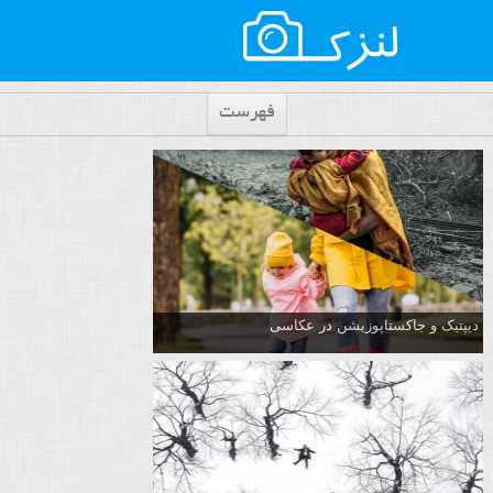
فهرست
دیپتیک و جاکستا‌پوزیشن در عکاسی