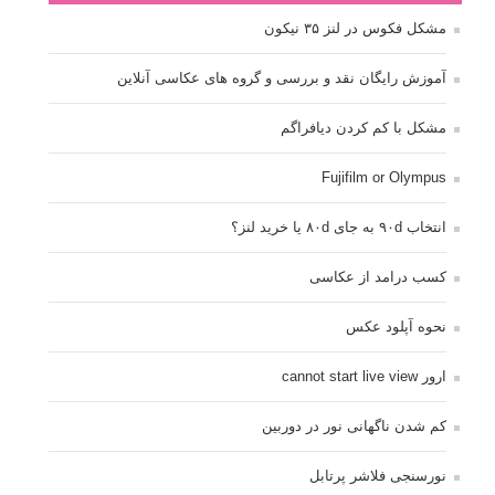
مشکل فکوس در لنز ۳۵ نیکون
آموزش رایگان نقد و بررسی و گروه های عکاسی آنلاین
مشکل با کم کردن دیافراگم
Fujifilm or Olympus
انتخاب ۹۰d به جای ۸۰d یا خرید لنز؟
کسب درامد از عکاسی
نحوه آپلود عکس
ارور cannot start live view
کم شدن ناگهانی نور در دوربین
نورسنجی فلاشر پرتابل