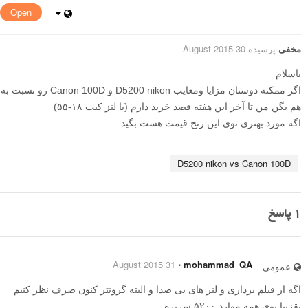
Open
مخفی
پرسیده 30 August 2015
باسلام
اگر ممکنه دوستان مزایا ومعایب D5200 nikon و Canon 100D رو نسبت به
هم بگن من تا آخر این هفته قصد خرید دارم (با لنز کیت ۱۸-۵۵)
اگه مورد بهتری توی این رنج قیمت هست بگید
D5200 nikon vs Canon 100D
1
پاسخ
31 August 2015
⋅
mohammad_QA
عمومی
اگه از فیلم برداری و لنز های بی صدا و البته گرونتر کنون صرف نظر کنیم
تقزیبا توی همه موارد ۵۲۰۰ سرتره