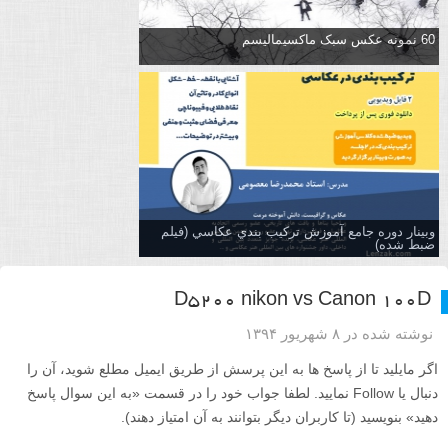
60 نمونه عکس سبک ماکسیمالیسم
وبینار دوره جامع آموزش تركيب بندي عكاسي (فیلم
ضبط شده)
D5200 nikon vs Canon 100D
نوشته شده در ۸ شهریور ۱۳۹۴
اگر مایلید تا از پاسخ ها به این پرسش از طریق ایمیل مطلع شوید، آن را
دنبال یا Follow نمایید. لطفا جواب خود را در قسمت «به این سوال پاسخ
دهید» بنویسید (تا کاربران دیگر بتوانند به آن امتیاز دهند).