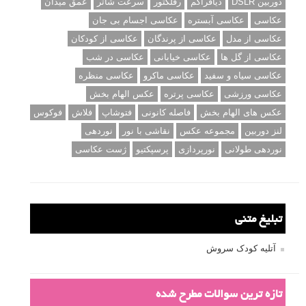
دوربین DSLR
دیافراگم
رفلکتور
سرعت شاتر
عمق میدان
عکاسی
عکاسی آبستره
عکاسی اجسام بی جان
عکاسی از مدل
عکاسی از پرندگان
عکاسی از کودکان
عکاسی از گل ها
عکاسی خیابانی
عکاسی در شب
عکاسی سیاه و سفید
عکاسی ماکرو
عکاسی منظره
عکاسی ورزشی
عکاسی پرتره
عکس الهام بخش
عکس های الهام بخش
فاصله کانونی
فتوشاپ
فلاش
فوکوس
لنز دوربین
مجموعه عکس
نقاشی با نور
نوردهی
نوردهی طولانی
نورپردازی
پرسپکتیو
ژست عکاسی
تبلیغ متنی
آتلیه کودک سروش
تازه ترین سوالات مطرح شده