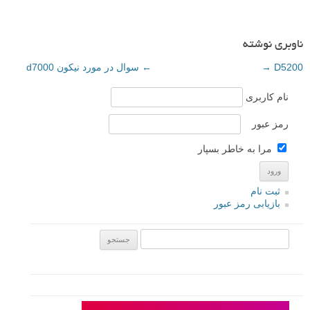
ناوبری نوشته
D5200
→
←
سوال در مورد نیکون d7000
نام کاربری
رمز عبور
مرا به خاطر بسپار
ثبت نام
بازیابی رمز عبور
جستجو یرای: