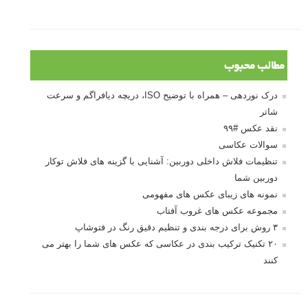
مطالب محبوب
درک نوردهی – همراه با توضیح ISO، دریچه دیافراگم و سرعت
شاتر
نقد عکس #۹۹
سوالات عکاسی
تنظیمات فلاش داخلی دوربین: آشنایی با گزینه های فلاش توکار
دوربین شما
نمونه های زیبای عکس های مفهومی
مجموعه عکس های غروب آفتاب
۳ روش برای درجه بندی و تنظیم دقیق رنگ در فتوشاپ
۲۰ تکنیک ترکیب بندی در عکاسی که عکس های شما را بهتر می
کنند