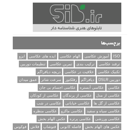
برچسب‌ها
ISO
آموزش عکاسی
الهام عکاسی
ایده های عکاسی
ایزو
ترفند عکاسی
ترکیب بندی
تمرین عکاسی
تنظیمات دوربین
تکنیک عکاسی
خلاقیت در عکاسی
دریچه دیافراگم
دوربین DSLR
دیافراگم
رفلکتور
سرعت شاتر
عمق میدان
عکاسی
عکاسی آبستره
عکاسی اجسام بی جان
عکاسی از مدل
عکاسی از پرندگان
عکاسی از کودکان
عکاسی از گل ها
عکاسی خیابانی
عکاسی در شب
عکاسی سیاه و سفید
عکاسی ماکرو
عکاسی منظره
عکاسی ورزشی
عکاسی پرتره
عکس الهام بخش
عکس های الهام بخش
فاصله کانونی
فتوشاپ
فلاش
فوکوس