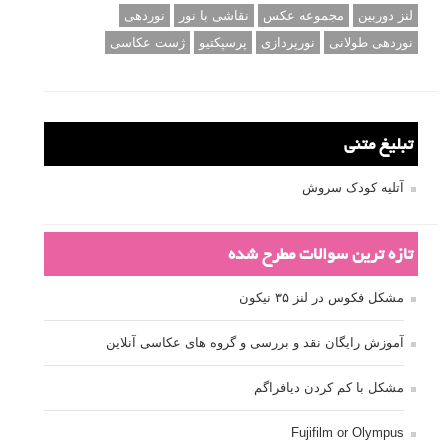
لنز دوربین
مجموعه عکس
نقاشی با نور
نوردهی
نوردهی طولانی
نورپردازی
پرسپکتیو
ژست عکاسی
تبلیغ متنی
آتلیه کودک سروش
تازه ترین سوالات مطرح شده
مشکل فکوس در لنز ۳۵ نیکون
آموزش رایگان نقد و بررسی و گروه های عکاسی آنلاین
مشکل با کم کردن دیافراگم
Fujifilm or Olympus