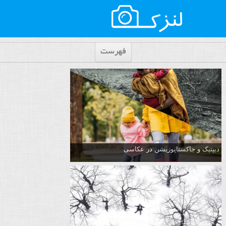
فهرست
دیپتیک و جاکستا‌پوزیشن در عکاسی