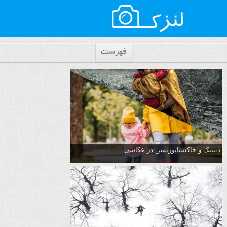
فهرست
دیپتیک و جاکستا‌پوزیشن در عکاسی