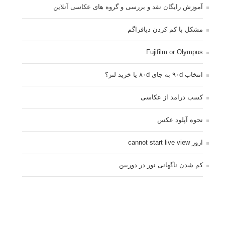
آموزش رایگان نقد و بررسی و گروه های عکاسی آنلاین
مشکل با کم کردن دیافراگم
Fujifilm or Olympus
انتخاب ۹۰d به جای ۸۰d یا خرید لنز؟
کسب درامد از عکاسی
نحوه آپلود عکس
ارور cannot start live view
کم شدن ناگهانی نور در دوربین
نورسنجی فلاشر پرتابل