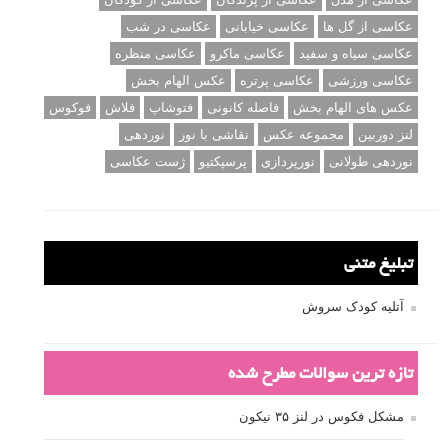
عکاسی از گل ها
عکاسی خیابانی
عکاسی در شب
عکاسی سیاه و سفید
عکاسی ماکرو
عکاسی منظره
عکاسی ورزشی
عکاسی پرتره
عکس الهام بخش
عکس های الهام بخش
فاصله کانونی
فتوشاپ
فلاش
فوکوس
لنز دوربین
مجموعه عکس
نقاشی با نور
نوردهی
نوردهی طولانی
نورپردازی
پرسپکتیو
ژست عکاسی
تبلیغ متنی
آتلیه کودک سروش
تازه ترین سوالات مطرح شده
مشکل فکوس در لنز ۳۵ نیکون