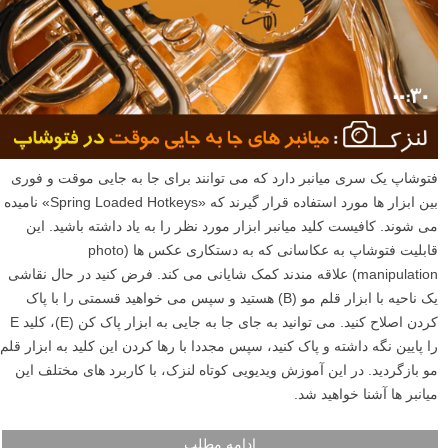
در این مطلب لنزک، طیف کاملی از تکنیک های روشن و تیره کردن یا داج و
برن (dodging و burning) را بررسی خواهیم کرد. با استفاده از انواع تکنیک
های پیشرفته dodge و burn فتوشاپ، برای روشن و تاریک کردن انتخابی
برخی قسمت ها، عکاسی منظره خود را بهبود بخشید. مطالعه این مطلب را
به شما عزیزان توصیه می کنیم.
ادامه مطلب
آموزش فتوشاپ در ۳۰ ثانیه: میانبر های جا به جایی موقت
بین ابزار ها
نوشته شده در ۹ آذر ۱۳۹۴