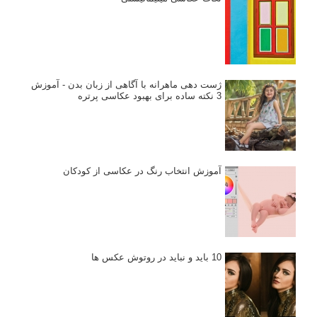
۶۰ نمونه عکس سبک ماکسیمالیسم
وبینار دوره جامع آموزش ترکیب بندی عکاسی (فیلم ضبط شده)
ماکسیمالیسم در عکاسی
نقطه عطف در عکاسی
اندازه و تناسب در عکاسی
مراحل نقد عکس: چطور یک عکس را نقد کنیم
استودیوم یا پونکتوم؟ هر یک در عکاسی چه مفهومی دارند
پرتره دختر افغان اثر استیو مک‌کری: چرا اینقدر معروف شد و مورد
توجه قرار گرفت
خطای اعوجاج رنگی یا کروماتیک ابریشن
انتخاب لنزک
کتاب آموزشی «هک عکاسی» - مراحلی ساده
برای پیشرفت عکاسی شما