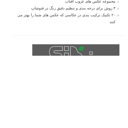
درک نوردهی – همراه با توضیح ISO، دریچه
دیافراگم و سرعت شاتر
مطالب محبوب
درک نوردهی – همراه با توضیح ISO، دریچه دیافراگم و سرعت
شاتر
نقد عکس #۹۹
سوالات عکاسی
تنظیمات فلاش داخلی دوربین: آشنایی با گزینه های فلاش توکار