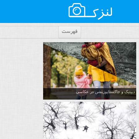
فهرست
دیپتیک و جاکستا‌پوزیشن در عکاسی