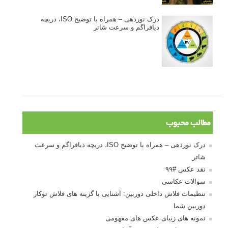
نکات عکاسی مینیمالیستی
ژست دهی ماهرانه با آگاهی از زبان بدن - آموزش
3 نکته ساده برای بهبود عکاسی پرتره
آموزش انتخاب رنگ در عکاسی از کودکان
10 باید و نباید در روتوش عکس ها