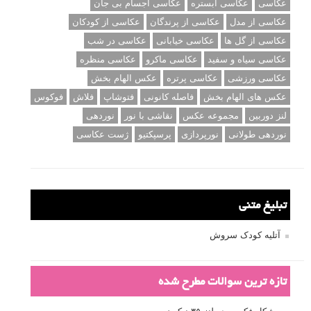
عکاسی
عکاسی آبستره
عکاسی اجسام بی جان
عکاسی از مدل
عکاسی از پرندگان
عکاسی از کودکان
عکاسی از گل ها
عکاسی خیابانی
عکاسی در شب
عکاسی سیاه و سفید
عکاسی ماکرو
عکاسی منظره
عکاسی ورزشی
عکاسی پرتره
عکس الهام بخش
عکس های الهام بخش
فاصله کانونی
فتوشاپ
فلاش
فوکوس
لنز دوربین
مجموعه عکس
نقاشی با نور
نوردهی
نوردهی طولانی
نورپردازی
پرسپکتیو
ژست عکاسی
تبلیغ متنی
آتلیه کودک سروش
تازه ترین سوالات مطرح شده