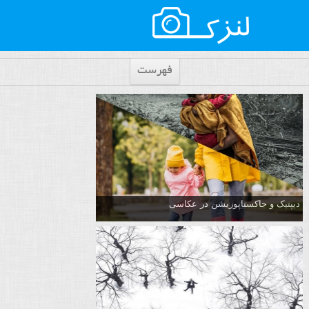
فهرست
دیپتیک و جاکستا‌پوزیشن در عکاسی