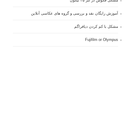
مشکل فکوس در لنز ۳۵ نیکون
آموزش رایگان نقد و بررسی و گروه های عکاسی آنلاین
مشکل با کم کردن دیافراگم
Fujifilm or Olympus
انتخاب ۹۰d به جای ۸۰d یا خرید لنز؟
کسب درامد از عکاسی
نحوه آپلود عکس
ارور cannot start live view
کم شدن ناگهانی نور در دوربین
نورسنجی فلاشر پرتابل