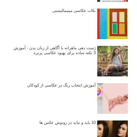
پرتره دختر افغان اثر استیو مک‌کری: چرا اینقدر معروف شد و مورد
توجه قرار گرفت
خطای اعوجاج رنگی یا کروماتیک ابریشن
انتخاب لنزک
کتاب آموزشی «هک عکاسی» - مراحلی ساده
برای پیشرفت عکاسی شما
نکات عکاسی مینیمالیستی
ژست دهی ماهرانه با آگاهی از زبان بدن - آموزش
3 نکته ساده برای بهبود عکاسی پرتره