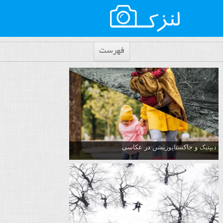
فهرست
دیپتیک و جاکستا‌پوزیشن در عکاسی