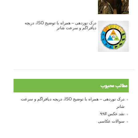
آموزش انتخاب رنگ در عکاسی از کودکان
10 باید و نباید در روتوش عکس ها
درک نوردهی – همراه با توضیح ISO، دریچه
دیافراگم و سرعت شاتر