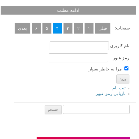
از سواحل پر هیاهو تا دریاچه های بی سر و صدا، در این آموزش به شما یاد
می دهیم تا چگونه در هر محیطی بتوانید از آب عکس های فوق العاده ای
بگیرید. در قسمت اول نگاهی به چگونگی ثبت آب به حالت لحظه ای
(Freeze – ثابت کردن حرکت – ثبت قطره های آب) می پردازیم و راه هایی
برای نشان دادن قدرت و جزئیات موج پیشنهاد می کنیم و بعد تنظیمات
مناسب دوربین برای عکاسی از آبشار و آبهای شناور را می گوییم.
ادامه مطلب
صفحات:
قبلی
۱
۲
۳
۴
۵
۶
بعدی
نام کاربری