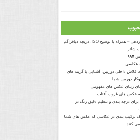
حبوب
درک نوردهی – همراه با توضیح ISO، دریچه دیافراگم
 شاتر
 #۹۹
 عکاسی
 فلاش داخلی دوربین: آشنایی با گزینه های
کار دوربین شما
های زیبای عکس های مفهومی
 عکس های غروب آفتاب
برای درجه بندی و تنظیم دقیق رنگ در
نیک ترکیب بندی در عکاسی که عکس های شما
می کنند