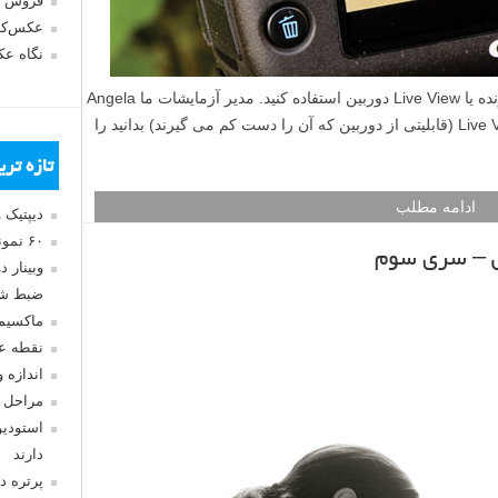
فروش 
عکس‌کا
نگاه ع
یاد بگیرید که چگونه و چه زمانی از نمایش زنده یا Live View دوربین استفاده کنید. مدیر آزمایشات ما Angela
Nicholson، تمام چیزی که باید در مورد Live View (قابلیتی از دوربین که آن را دست کم می گیرند) بدانید را
تازه تر
ادامه مطلب
دیپتیک 
۶۰ نمونه عکس سبک ماکسیمالیسم
ش – سری سوم
وبینار 
ضبط شد
ماکسیم
نقطه ع
اندازه 
مراحل 
استودیو
دارند
پرتره د