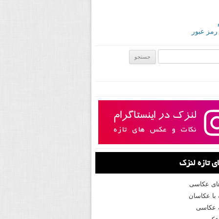
 رمز عبور
ی:
 تازه لنزک
های عکاسی
با عکاسان
 عکاسی