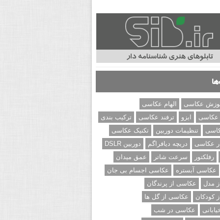
ها
وزش عکاسی
الهام عکاسی
 عکاسی
ایزو
ترفند عکاسی
ترکیب بندی
کاسی
تنظیمات دوربین
تکنیک عکاسی
ر عکاسی
دریچه دیافراگم
دوربین DSLR
رفلکتور
سرعت شاتر
عمق میدان
عکاسی آبستره
عکاسی اجسام بی جان
 مدل
عکاسی از پرندگان
 کودکان
عکاسی از گل ها
ابانی
عکاسی در شب