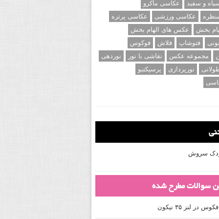
اه و سفید
عکاسی ماکرو
نظره
عکاسی ورزشی
عکاسی پرتره
ام بخش
عکس های الهام بخش
ونی
فتوشاپ
فلاش
فوکوس
ن
مجموعه عکس
نقاشی با نور
نوردهی
ولانی
نورپردازی
پرسپکتیو
اسی
تنی
کودک سروش
ین سوالات مطرح شده
 در لنز ۳۵ نیکون