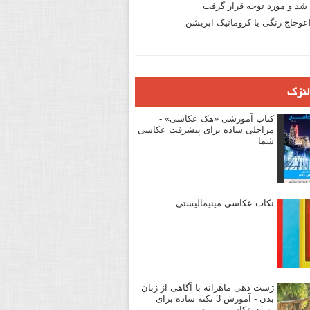
د و مورد توجه قرار گرفت
وجاج رنگی یا کروماتیک ابریشن
لنزک
کتاب آموزشی «هک عکاسی» -
مراحلی ساده برای پیشرفت عکاسی
شما
نکات عکاسی مینیمالیستی
ژست دهی ماهرانه با آگاهی از زبان
بدن - آموزش 3 نکته ساده برای
بهبود عکاسی پرتره