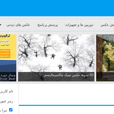
یش عکس
دوربین ها و تجهیزات
پرسش و پاسخ
عکس های دیدنی
60 نمونه عکس سبک ماکسیمالیسم
وبینار دور
ضبط شده)
نام کاربر
رمز عبور
مرا ب