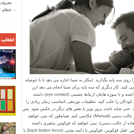
معروف ش
خطای اع
انتخاب 
روی سه پایه بگذارید. اینکار به شما اجازه می دهد تا با حوصله
سی کنید. کار دیگری که سه پایه برای شما انجام می دهد این
است که می توانید چشمتان را از دوربین برداشته و با سوژه هایتان ارتباط چشمی (eye contact) داشته
ه کودکان را جلب کنید. تنظیمات نوردهی نامناسب زمان زیادی را
 حتی شاید باعث بروز نویز یا نقص های دیگر در عکس شود. پس
بهتر است برای کنترل بیشتر روی نوردهی در حالت دستی (Manual) عکاسی کنید. همانطور که نمی خواهید
ستفاده از حالت دستی)، نمی خواهید که فوکوس متغیری داشته
باشید. پس بهتر است از یکی از حالات فوکوس: قفل فوکوس، فوکوس با دکمه پشتی (back button focus) یا