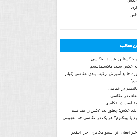
عکس
وی
کاس
ین مطالب
و جاکستا‌پوزیشن در عکاسی
دوره جامع آموزش ترکیب بندی عکاسی (فیلم
ه)
الیسم در عکاسی
طف در عکاسی
و تناسب در عکاسی
نقد عکس: چطور یک عکس را نقد کنیم
م یا پونکتوم؟ هر یک در عکاسی چه مفهومی
ختر افغان اثر استیو مک‌کری: چرا اینقدر