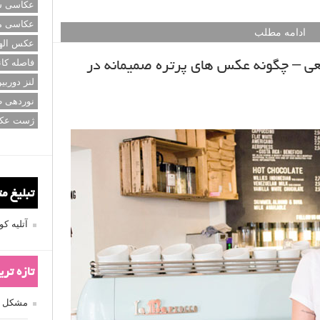
عکاسی سی
عکاسی م
ادامه مطلب
عکس اله
فاصله کان
عی – چگونه عکس های پرتره صمیمانه در
لنز دوربی
نوردهی ط
ژست عک
تبلیغ م
آتلیه 
تازه تر
مشکل فکوس