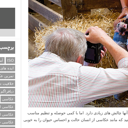
برچسب‌
ISO
آم
ایده های
تمرین ع
خلاقیت د
دیافراگم
عکاسی
عکاسی از
آنها چالش های زیادی دارد. اما با کمی حوصله و تنظیم مناسب
عکاسی از
ید که مانند عکاسی از انسان حالت و احساس حیوان را به خوبی
عکاسی خی