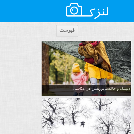
فهرست
دیپتیک و جاکستا‌پوزیشن در عکاسی