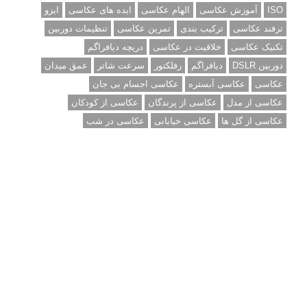
ISO
آموزش عکاسی
الهام عکاسی
ایده های عکاسی
ایزو
ترفند عکاسی
ترکیب بندی
تمرین عکاسی
تنظیمات دوربین
تکنیک عکاسی
خلاقیت در عکاسی
دریچه دیافراگم
دوربین DSLR
دیافراگم
رفلکتور
سرعت شاتر
عمق میدان
عکاسی
عکاسی آبستره
عکاسی اجسام بی جان
عکاسی از مدل
عکاسی از پرندگان
عکاسی از کودکان
عکاسی از گل ها
عکاسی خیابانی
عکاسی در شب
عکاسی سیاه و سفید
عکاسی ماکرو
عکاسی منظره
عکاسی ورزشی
عکاسی پرتره
عکس الهام بخش
عکس های الهام بخش
فاصله کانونی
فتوشاپ
فلاش
فوکوس
لنز دوربین
مجموعه عکس
نقاشی با نور
نوردهی
نوردهی طولانی
نورپردازی
پرسپکتیو
ژست عکاسی
تبلیغ متنی