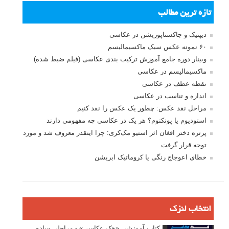
تازه ترین مطالب
دیپتیک و جاکستا‌پوزیشن در عکاسی
۶۰ نمونه عکس سبک ماکسیمالیسم
وبینار دوره جامع آموزش ترکیب بندی عکاسی (فیلم ضبط شده)
ماکسیمالیسم در عکاسی
نقطه عطف در عکاسی
اندازه و تناسب در عکاسی
مراحل نقد عکس: چطور یک عکس را نقد کنیم
استودیوم یا پونکتوم؟ هر یک در عکاسی چه مفهومی دارند
پرتره دختر افغان اثر استیو مک‌کری: چرا اینقدر معروف شد و مورد
توجه قرار گرفت
خطای اعوجاج رنگی یا کروماتیک ابریشن
انتخاب لنزک
کتاب آموزشی «هک عکاسی» - مراحلی ساده