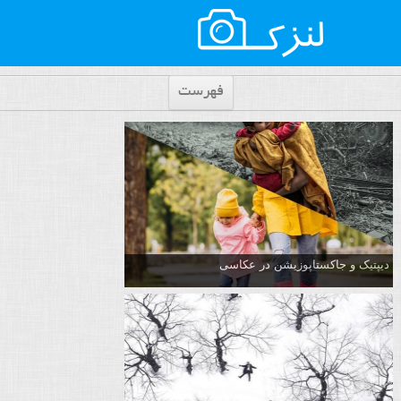
فهرست
دیپتیک و جاکستا‌پوزیشن در عکاسی