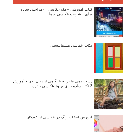
مصاحبه با عکاسان
مسابقه عکاسی
فروش عکس
عکس‌کاوی
نگاه عکاس
تازه ترین مطالب
دیپتیک و جاکستا‌پوزیشن در عکاسی
۶۰ نمونه عکس سبک ماکسیمالیسم
وبینار دوره جامع آموزش ترکیب بندی عکاسی (فیلم ضبط شده)
ماکسیمالیسم در عکاسی
نقطه عطف در عکاسی
اندازه و تناسب در عکاسی
مراحل نقد عکس: چطور یک عکس را نقد کنیم
استودیوم یا پونکتوم؟ هر یک در عکاسی چه مفهومی دارند