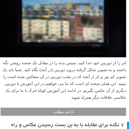
پیتر آدامز شاون (Peter Adams-Shawn) یک عکاس عروسی خود آموخته
مقیم استرالیا است که خارج از چارچوب فکر می کند. او سال ۲۰۱۱ اولین
عکس «نمای چشم – eyescape» خود را گرفت و به ثبت چنین عکس هایی
ادامه داد – عکس هایی از بازتاب عروسی در چشم میهمانان. مجموعه عکس
«Eyescapes» این هنرمند سال ۲۰۱۵ مورد تقدیر و توجه قرار گرفت اما
پیتر در اینجا متوقف نشده و مجموعه دیگری با نام «Ringscapes» را آغاز
کرد که بازتاب مراسم عروسی روی حلقه های ازدواج بود. در ادامه این
مطلب لنزک شاهد عکس هایی زیبا از این دو مجموعه خواهید بود.
ادامه مطلب
ایده عکاسی خلاقانه: آموزش عکاسی از تصویر شکل گرفته