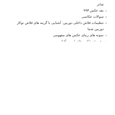
3 نکته ساده برای بهبود عکاسی پرتره
آموزش انتخاب رنگ در عکاسی از کودکان
10 باید و نباید در روتوش عکس ها
درک نوردهی – همراه با توضیح ISO، دریچه
دیافراگم و سرعت شاتر