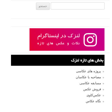
نوردهی چندگانه (multiple-exposure) به عکس هایی گفته می شود که از
ترکیب دو یا چند نوردهی ساخته شده اند. ترکیب نوردهی ها و ساخت نوردهی
های چندگانه، هم داخل برخی از دوربین ها امکان پذیر است و هم با نرم
افزار هایی چون فتوشاپ انجام می شود. ایجاد نوردهی های دوگانه یا چندگانه
در فتوشاپ کار دشواری نیست، اما این هنر، خلاقیت، و مهارت عکاس است
که نتیجه نهایی را رقم می زند. در مطلب امروز لنزک ۲۰ عکس تماشایی با
افکت نوردهی چندگانه آماده کرده ایم که امیدواریم با الهام گرفتن از آن ها،
نوردهی های چندگانه خلاقانه خودتان را ایجاد کنید.
ادامه مطلب
صفحات:
...
قبلی
۱
۸
۹
۱۰
۱۱
۱۲
۱۳
۱۴
۱۵
۱۶
بعدی
نام کاربری