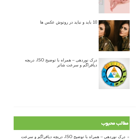
پرتره دختر افغان اثر استیو مک‌کری: چرا اینقدر معروف شد و مورد
توجه قرار گرفت
خطای اعوجاج رنگی یا کروماتیک ابریشن
انتخاب لنزک
کتاب آموزشی «هک عکاسی» - مراحلی ساده
برای پیشرفت عکاسی شما
نکات عکاسی مینیمالیستی
ژست دهی ماهرانه با آگاهی از زبان بدن - آموزش