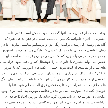
وقتی صحبت از عکس های خانوادگی می شود، ممکن است عکس های
معمولی از افراد خانواده، تک نفره یا دست جمعی، در ذهن تداعی شود که
گاه پس زمینه، کادربندی، ترکیب رنگ، نور و پرسپکتیو مناسبی ندارند. اما در
دنیای عکاسی حرفه ای ما به دنبال عکسی خانوادگی هستیم، چه در استودیو
چه در محیط طبیعی یا منزل، که نکات زیادی در آن رعایت شده است. این
عکس می تواند مشتری یا خانواده ما را خوشحال کند و باعث شود افراد سال
های سال از تماشای آن لذت ببرند. خیلی از نکته های آموزشی که تا امروز
فرا گرفته اید، مثل نورپردازی، عمق میدان، نورسنجی، ترکیب بندی و…، در
عکاسی از خانواده نیز به کارتان می آیند. این نکته ها باید با ترکیب زیبای رنگ
ها و خلاقیت شما همراه شوند تا یک عکس فوق العاده خلق شود. تنها با
خواندن نکته های آموزشی نمی توانید در عکاسی مهارت پیدا کنید. برای بهبود
عکاسی در هر شاخه ای باید تمرین کرد. شاید یک دوربین DSLR حرفه ای
نداشته باشید، اما این مانعی برای تمرین عکاسی نیست. با هر دوربینی که
دارید (حتی دوربین موبایل) عکس بگیرید و تمرین کنید. در ادامه برای الهام