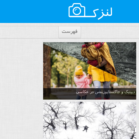
فهرست
دیپتیک و جاکستا‌پوزیشن در عکاسی