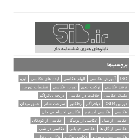
برچسب‌ها
ISO
آموزش عکاسی
الهام عکاسی
ایده های عکاسی
ایزو
ترفند عکاسی
ترکیب بندی
تمرین عکاسی
تنظیمات دوربین
تکنیک عکاسی
خلاقیت در عکاسی
دریچه دیافراگم
دوربین DSLR
دیافراگم
رفلکتور
سرعت شاتر
عمق میدان
عکاسی
عکاسی آبستره
عکاسی اجسام بی جان
عکاسی از مدل
عکاسی از پرندگان
عکاسی از کودکان
عکاسی از گل ها
عکاسی خیابانی
عکاسی در شب
عکاسی سیاه و سفید
عکاسی ماکرو
عکاسی منظره