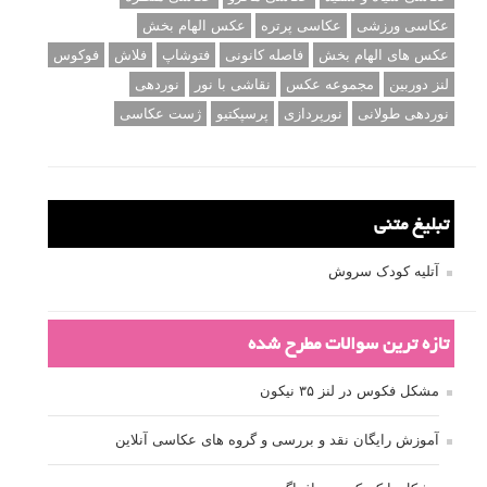
عکاسی ورزشی
عکاسی پرتره
عکس الهام بخش
عکس های الهام بخش
فاصله کانونی
فتوشاپ
فلاش
فوکوس
لنز دوربین
مجموعه عکس
نقاشی با نور
نوردهی
نوردهی طولانی
نورپردازی
پرسپکتیو
ژست عکاسی
تبلیغ متنی
آتلیه کودک سروش
تازه ترین سوالات مطرح شده
مشکل فکوس در لنز ۳۵ نیکون
آموزش رایگان نقد و بررسی و گروه های عکاسی آنلاین