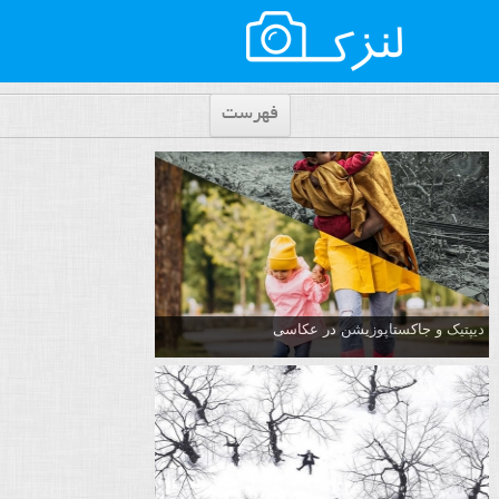
فهرست
دیپتیک و جاکستا‌پوزیشن در عکاسی