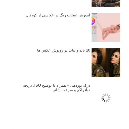
اندازه و تناسب در عکاسی
مراحل نقد عکس: چطور یک عکس را نقد کنیم
استودیوم یا پونکتوم؟ هر یک در عکاسی چه مفهومی دارند
پرتره دختر افغان اثر استیو مک‌کری: چرا اینقدر معروف شد و مورد
توجه قرار گرفت
خطای اعوجاج رنگی یا کروماتیک ابریشن
انتخاب لنزک
کتاب آموزشی «هک عکاسی» - مراحلی ساده
برای پیشرفت عکاسی شما
نکات عکاسی مینیمالیستی