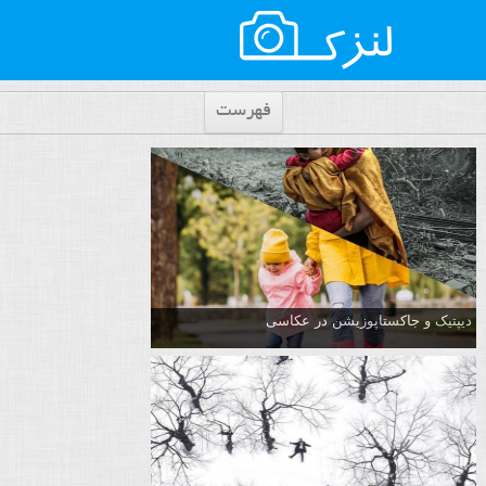
فهرست
دیپتیک و جاکستا‌پوزیشن در عکاسی