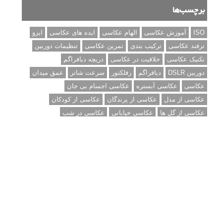
دیافراگم و سرعت شاتر
مطالب محبوب
درک نوردهی – همراه با توضیح ISO، دریچه دیافراگم و سرعت
شاتر
نقد عکس #۹۹
سوالات عکاسی
تنظیمات فلاش داخلی دوربین: آشنایی با گزینه های فلاش توکار
دوربین شما
نمونه های زیبای عکس های مفهومی
مجموعه عکس های غروب آفتاب
۳ روش برای درجه بندی و تنظیم دقیق رنگ در فتوشاپ