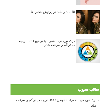
تازه ترین مطالب
دیپتیک و جاکستا‌پوزیشن در عکاسی
۶۰ نمونه عکس سبک ماکسیمالیسم
وبینار دوره جامع آموزش ترکیب بندی عکاسی (فیلم ضبط شده)
ماکسیمالیسم در عکاسی
نقطه عطف در عکاسی
اندازه و تناسب در عکاسی
مراحل نقد عکس: چطور یک عکس را نقد کنیم
استودیوم یا پونکتوم؟ هر یک در عکاسی چه مفهومی دارند
پرتره دختر افغان اثر استیو مک‌کری: چرا اینقدر معروف شد و مورد
توجه قرار گرفت
خطای اعوجاج رنگی یا کروماتیک ابریشن
انتخاب لنزک