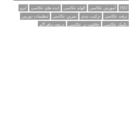
10 باید و نباید در روتوش عکس ها
درک نوردهی – همراه با توضیح ISO، دریچه
دیافراگم و سرعت شاتر
مطالب محبوب
درک نوردهی – همراه با توضیح ISO، دریچه دیافراگم و سرعت