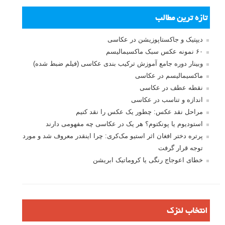
آسمان راه دوری را طی کنید. روزهای گرم و سرد رنگ‌ها و نورهای مختلفی
را ایجاد می‌کنند و طلوع و غروب خورشید مملو از احساس است. هنگام
عکاسی از آسمان کافی است که نورها را ثبت کنید؛ پس صبر در این نوع
عکاسی خیلی مهم است. سه پایه و لنز با زاویه عریض همراه داشته باشید،
بیرون بروید و عکس بگیرید!
ادامه مطلب
صفحات:
قبلی
۱
۲
۳
۴
۵
بعدی
نام کاربری
رمز عبور
مرا به خاطر بسپار
ثبت نام
بازیابی رمز عبور