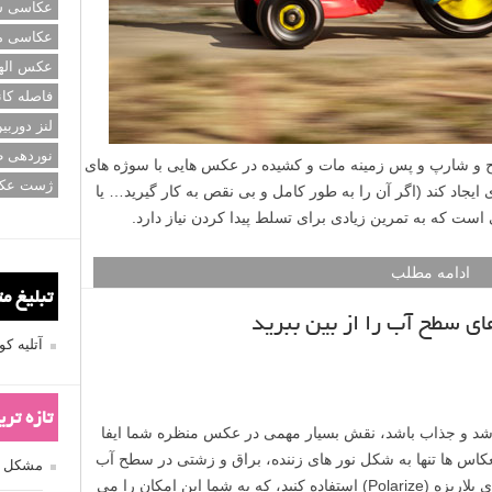
عکاسی سی
عکاسی م
عکس اله
فاصله کان
لنز دوربی
نوردهی ط
گ (panning)، سوژه واضح و شارپ و پس زمینه مات و کشیده در عکس هایی با سوژه های
ژست عک
یجاد کند (اگر آن را به طور کامل و بی نقص به کار گیرید… یا
ست که به تمرین زیادی برای تسلط پیدا کردن نیاز دارد.
ادامه مطلب
تبلیغ م
ی سطح آب را از بین ببرید
آتلیه 
تازه تر
مشکل فکوس