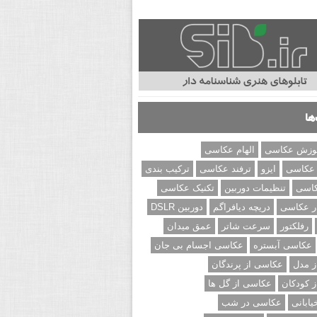
ها
وزش عکاسی
الهام عکاسی
 عکاسی
ایزو
ترفند عکاسی
ترکیب بندی
کاسی
تنظیمات دوربین
تکنیک عکاسی
ر عکاسی
دریچه دیافراگم
دوربین DSLR
رفلکتور
سرعت شاتر
عمق میدان
عکاسی آبستره
عکاسی اجسام بی جان
 مدل
عکاسی از پرندگان
 کودکان
عکاسی از گل ها
ابانی
عکاسی در شب