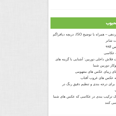
حبوب
درک نوردهی – همراه با توضیح ISO، دریچه دیافراگم
 شاتر
 #۹۹
 عکاسی
 فلاش داخلی دوربین: آشنایی با گزینه های
کار دوربین شما
های زیبای عکس های مفهومی
 عکس های غروب آفتاب
برای درجه بندی و تنظیم دقیق رنگ در
نیک ترکیب بندی در عکاسی که عکس های شما
می کنند