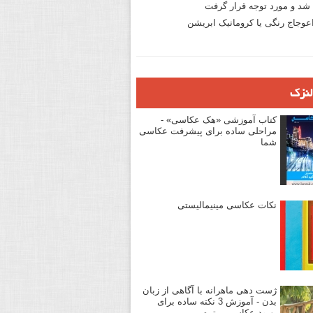
د و مورد توجه قرار گرفت
وجاج رنگی یا کروماتیک ابریشن
لنزک
کتاب آموزشی «هک عکاسی» -
مراحلی ساده برای پیشرفت عکاسی
شما
نکات عکاسی مینیمالیستی
ژست دهی ماهرانه با آگاهی از زبان
بدن - آموزش 3 نکته ساده برای
بهبود عکاسی پرتره