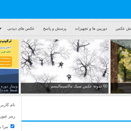
یش عکس
دوربین ها و تجهیزات
پرسش و پاسخ
عکس های دیدنی
60 نمونه عکس سبک ماکسیمالیسم
وبینار دور
ضبط شده)
نام کاربر
رمز عبور
مرا ب