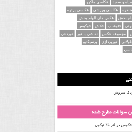
اه و سفید
عکاسی ماکرو
نظره
عکاسی ورزشی
عکاسی پرتره
ام بخش
عکس های الهام بخش
ونی
فتوشاپ
فلاش
فوکوس
ن
مجموعه عکس
نقاشی با نور
نوردهی
ولانی
نورپردازی
پرسپکتیو
اسی
تنی
کودک سروش
ین سوالات مطرح شده
 در لنز ۳۵ نیکون