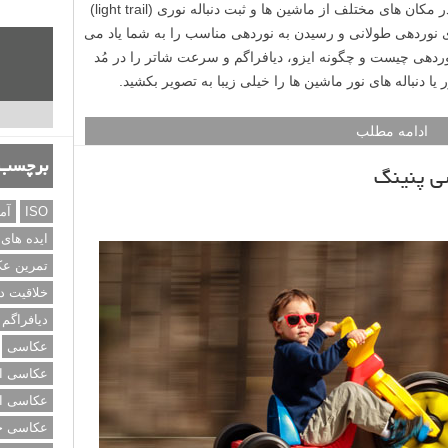
آموزش کامل نیاز دارید؟ این ویدیو عکاسی در مکان های مختلف از ماشین ها و ثبت دنباله نوری (light trail)
ی نوردهی طولانی و رسیدن به نوردهی مناسب را به شما یاد می
نوردهی چیست و چگونه ایزو، دیافراگم و سرعت شاتر را در مُد
ادامه مطلب
برچسب‌
ی پنینگ
ISO
آم
ایده های
تمرین ع
خلاقیت د
دیافراگم
عکاسی
عکاسی از
عکاسی از
عکاسی خی