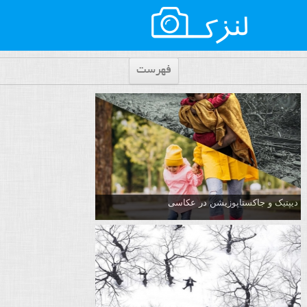
فهرست
دیپتیک و جاکستا‌پوزیشن در عکاسی