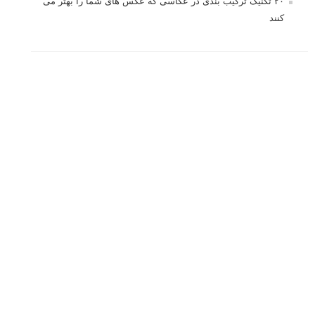
۲۰ تکنیک ترکیب بندی در عکاسی که عکس های شما را بهتر می
کنند
برچسب‌ها
ISO
آموزش عکاسی
الهام عکاسی
ایده های عکاسی
ایزو
ترفند عکاسی
ترکیب بندی
تمرین عکاسی
تنظیمات دوربین
تکنیک عکاسی
خلاقیت در عکاسی
دریچه دیافراگم
دوربین DSLR
دیافراگم
رفلکتور
سرعت شاتر
عمق میدان
عکاسی
عکاسی آبستره
عکاسی اجسام بی جان
عکاسی از مدل
عکاسی از پرندگان
عکاسی از کودکان