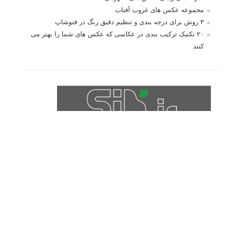
مجموعه عکس های غروب آفتاب
۳ روش برای درجه بندی و تنظیم دقیق رنگ در فتوشاپ
۲۰ تکنیک ترکیب بندی در عکاسی که عکس های شما را بهتر می
کنند
برچسب‌ها
ISO
آموزش عکاسی
الهام عکاسی
ایده های عکاسی
ایزو
ترفند عکاسی
ترکیب بندی
تمرین عکاسی
تنظیمات دوربین
تکنیک عکاسی
خلاقیت در عکاسی
دریچه دیافراگم
دوربین DSLR
دیافراگم
رفلکتور
سرعت شاتر
عمق میدان