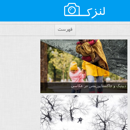
فهرست
دیپتیک و جاکستا‌پوزیشن در عکاسی