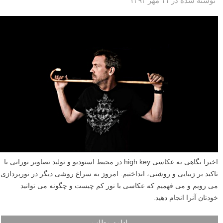
نوشته شده در ۱۱ مهر ۱۳۹۲
اخیرا نگاهی به عکاسی high key در محیط استودیو و تولید تصاویر نورانی با
تاکید بر زیبایی و روشنی، انداختیم. امروز به سراغ روشی دیگر در نورپردازی
می رویم و می فهمیم که عکاسی با نور کم چیست و چگونه می توانید
خودتان آنرا انجام دهید.
ادامه مطلب