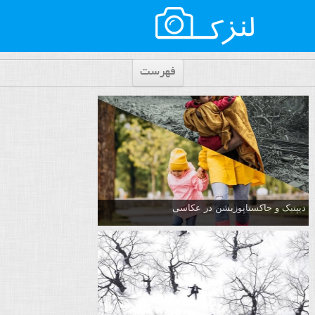
فهرست
دیپتیک و جاکستا‌پوزیشن در عکاسی