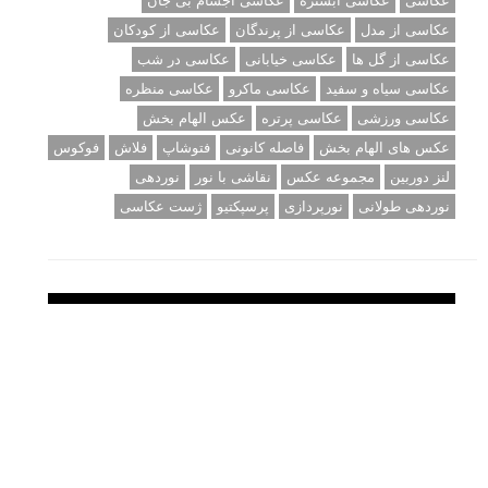
عکاسی
عکاسی آبستره
عکاسی اجسام بی جان
عکاسی از مدل
عکاسی از پرندگان
عکاسی از کودکان
عکاسی از گل ها
عکاسی خیابانی
عکاسی در شب
عکاسی سیاه و سفید
عکاسی ماکرو
عکاسی منظره
عکاسی ورزشی
عکاسی پرتره
عکس الهام بخش
عکس های الهام بخش
فاصله کانونی
فتوشاپ
فلاش
فوکوس
لنز دوربین
مجموعه عکس
نقاشی با نور
نوردهی
نوردهی طولانی
نورپردازی
پرسپکتیو
ژست عکاسی
تبلیغ متنی
آتلیه کودک سروش
تازه ترین سوالات مطرح شده
مشکل فکوس در لنز ۳۵ نیکون