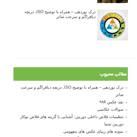
درک نوردهی – همراه با توضیح ISO، دریچه
دیافراگم و سرعت شاتر
مطالب محبوب
درک نوردهی – همراه با توضیح ISO، دریچه دیافراگم و سرعت
شاتر
نقد عکس #۹۹
سوالات عکاسی
تنظیمات فلاش داخلی دوربین: آشنایی با گزینه های فلاش توکار
دوربین شما
نمونه های زیبای عکس های مفهومی