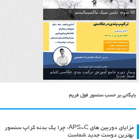
60 نمونه عکس سبک ماکسیمالیسم
وبینار دوره جامع آموزش تركيب بندي عكاسي (فیلم
ضبط شده)
بایگانی بر حسب سنسور فول فریم
مزایای دوربین های APS-C: چرا یک بدنه کراپ سنسور
بهترین دوست جدید شماست