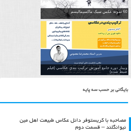
60 نمونه عکس سبک ماکسیمالیسم
وبینار دوره جامع آموزش تركيب بندي عكاسي (فیلم
ضبط شده)
بایگانی بر حسب سه پایه
مصاحبه با کریستوفر دانل عکاس طبیعت اهل مین
نیوانگلند – قسمت دوم