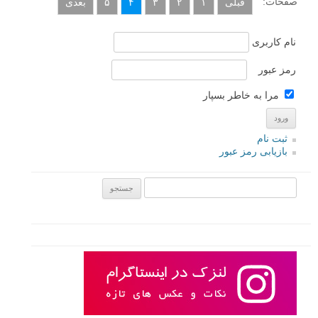
صفحات:
قبلی
۱
۲
۳
۴
۵
بعدی
نام کاربری
رمز عبور
مرا به خاطر بسپار
ثبت نام
بازیابی رمز عبور
جستجو یرای: