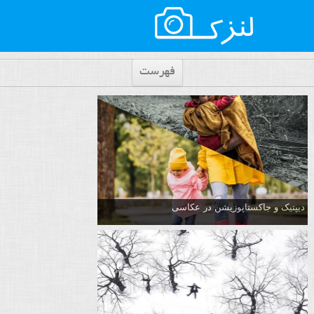
فهرست
دیپتیک و جاکستا‌پوزیشن در عکاسی