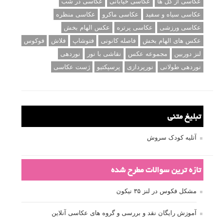
عکاسی از گل ها
عکاسی خیابانی
عکاسی در شب
عکاسی سیاه و سفید
عکاسی ماکرو
عکاسی منظره
عکاسی ورزشی
عکاسی پرتره
عکس الهام بخش
عکس های الهام بخش
فاصله کانونی
فتوشاپ
فلاش
فوکوس
لنز دوربین
مجموعه عکس
نقاشی با نور
نوردهی
نوردهی طولانی
نورپردازی
پرسپکتیو
ژست عکاسی
تبلیغ متنی
آتلیه کودک سروش
تازه ترین سوالات مطرح شده
مشکل فکوس در لنز ۳۵ نیکون
آموزش رایگان نقد و بررسی و گروه های عکاسی آنلاین