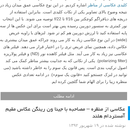
کلیدی عکاسی از مناظر
اشاره کردیم. در این نوع عکاسی عمق میدان زیاد در
نتیجه وضوح بالای تصاویر یکی از نکات کلیدی است. بنابراین استفاده از
دریچه های دیافراگم کوچکتر بین f/16 تا f/22 توصیه می شوند. با این انتخاب
نور کمتری به سنسور دوربین رسیده پس بهتر است برای این عکس ها از سه
پایه استفاده کنید تا لرزش دوربین هم کم تر شود. لنزهای با زاویه عریض
(wide) در این نوع عکاسی زیاد به کار می روند چراکه عمق میدان بیشتری به
عکاس داده، همچنین نمای عریض تری را در اختیار قرار می دهند. فیلتر های
عکاسی نیز زیاد به کار می آیند. مثل فیلتر کاهنده نور (ND) و فیلتر پولاریزه
(polarizing filter). یکی از نکاتی که به جذابیت بیشتر مناظر کمک می کند
اصول ترکیب بندی است. پس قانون یک سوم را به خاطر داشته باشید (می
توانید در لنزک جستجو کنید «قانون یک سوم»). در ادامه تعدادی عکس
منظره زیبا را برای الهام شما گلچین کرده ایم.
ادامه مطلب
عکاسی از منظره – مصاحبه با جینا ون رینگن عکاس مقیم
آمستردام هلند
نوشته شده در ۱۹ شهریور ۱۳۹۲