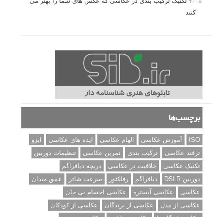
۲۰ تکنیک ترکیب بندی در عکاسی که عکس های شما را بهتر می
کنند
برچسب‌ها
ISO
آموزش عکاسی
الهام عکاسی
ایده های عکاسی
ایزو
ترفند عکاسی
ترکیب بندی
تمرین عکاسی
تنظیمات دوربین
تکنیک عکاسی
خلاقیت در عکاسی
دریچه دیافراگم
دوربین DSLR
دیافراگم
رفلکتور
سرعت شاتر
عمق میدان
عکاسی
عکاسی آبستره
عکاسی اجسام بی جان
عکاسی از مدل
عکاسی از پرندگان
عکاسی از کودکان