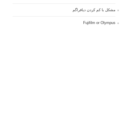
مشکل با کم کردن دیافراگم
Fujifilm or Olympus
انتخاب ۹۰d به جای ۸۰d یا خرید لنز؟
کسب درامد از عکاسی
نحوه آپلود عکس
ارور cannot start live view
کم شدن ناگهانی نور در دوربین
نورسنجی فلاشر پرتابل