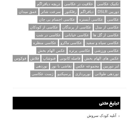
تکنیک عکاسی
خلاقیت در عکاسی
دریچه دیافراگم
دوربین DSLR
دیافراگم
رفلکتور
سرعت شاتر
عمق میدان
عکاسی
عکاسی آبستره
عکاسی اجسام بی جان
عکاسی از مدل
عکاسی از پرندگان
عکاسی از کودکان
عکاسی از گل ها
عکاسی خیابانی
عکاسی در شب
عکاسی سیاه و سفید
عکاسی ماکرو
عکاسی منظره
عکاسی ورزشی
عکاسی پرتره
عکس الهام بخش
عکس های الهام بخش
فاصله کانونی
فتوشاپ
فلاش
فوکوس
لنز دوربین
مجموعه عکس
نقاشی با نور
نوردهی
نوردهی طولانی
نورپردازی
پرسپکتیو
ژست عکاسی
تبلیغ متنی
آتلیه کودک سروش