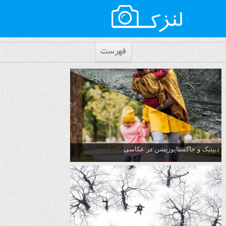
فهرست
دیپتیک و جاکستا‌پوزیشن در عکاسی