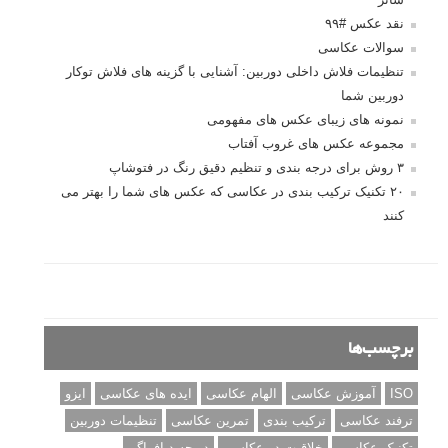
درک نوردهی – همراه با توضیح ISO، دریچه
دیافراگم و سرعت شاتر
مطالب محبوب
درک نوردهی – همراه با توضیح ISO، دریچه دیافراگم و سرعت
شاتر
نقد عکس #۹۹
سوالات عکاسی
تنظیمات فلاش داخلی دوربین: آشنایی با گزینه های فلاش توکار
دوربین شما