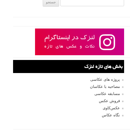
ادامه مطلب
صفحات:
قبلی
۱
۲
۳
۴
۵
۶
۷
۸
۹
۱۰
۱۱
بعدی
نام کاربری
رمز عبور
مرا به خاطر بسپار
ثبت نام
بازیابی رمز عبور
جستجو یرای: