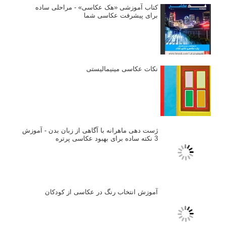
وبینار دوره جامع آموزش ترکیب بندی عکاسی (فیلم ضبط شده)
ماکسیمالیسم در عکاسی
نقطه عطف در عکاسی
اندازه و تناسب در عکاسی
مراحل نقد عکس: چطور یک عکس را نقد کنیم
استودیوم یا پونکتوم؟ هر یک در عکاسی چه مفهومی دارند
پرتره دختر افغان اثر استیو مک‌کری: چرا اینقدر معروف شد و مورد
توجه قرار گرفت
خطای اعوجاج رنگی یا کروماتیک ابریشن
انتخاب لنزک
کتاب آموزشی «هک عکاسی» - مراحلی ساده
برای پیشرفت عکاسی شما