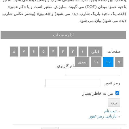
عمق میدان (depth of field) چیست؟
دوربین فقط می تواند لنزش را در یک نقطه فوکوس کند، اما ناحیه ای از جلو
و عقب این نقطه وجود دارد که همچنان شارپ و واضح دیده می شود. به این
ناحیه عمق میدان (DOF) می گویند. سایزش متغیر است و با «کم عمق»
(فقط یک ناحیه باریک شارپ دیده می شود) و «عمیق» (بیشتر عکس شارپ
دیده می شود) بیان می شود.