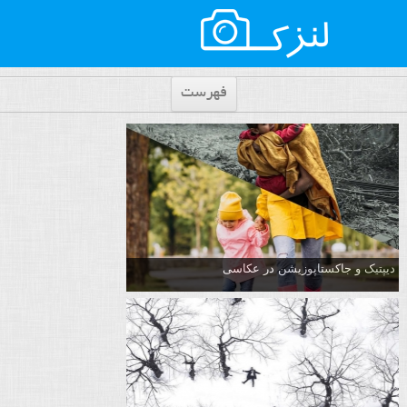
فهرست
دیپتیک و جاکستا‌پوزیشن در عکاسی