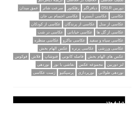
نمونه های زیبای عکس های مفهومی
مجموعه عکس های غروب آفتاب
۳ روش برای درجه بندی و تنظیم دقیق رنگ در فتوشاپ
۲۰ تکنیک ترکیب بندی در عکاسی که عکس های شما را بهتر می
کنند
برچسب‌ها
ISO
آموزش عکاسی
الهام عکاسی
ایده های عکاسی
ایزو
ترفند عکاسی
ترکیب بندی
تمرین عکاسی
تنظیمات دوربین
تکنیک عکاسی
خلاقیت در عکاسی
دریچه دیافراگم
دوربین DSLR
دیافراگم
رفلکتور
سرعت شاتر
عمق میدان
عکاسی
عکاسی آبستره
عکاسی اجسام بی جان
عکاسی از مدل
عکاسی از پرندگان
عکاسی از کودکان
عکاسی از گل ها
عکاسی خیابانی
عکاسی در شب