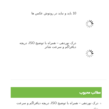
نکات عکاسی مینیمالیستی
ژست دهی ماهرانه با آگاهی از زبان بدن - آموزش
3 نکته ساده برای بهبود عکاسی پرتره
آموزش انتخاب رنگ در عکاسی از کودکان
10 باید و نباید در روتوش عکس ها