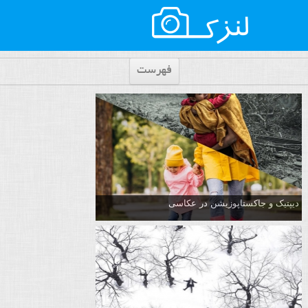
فهرست
دیپتیک و جاکستا‌پوزیشن در عکاسی