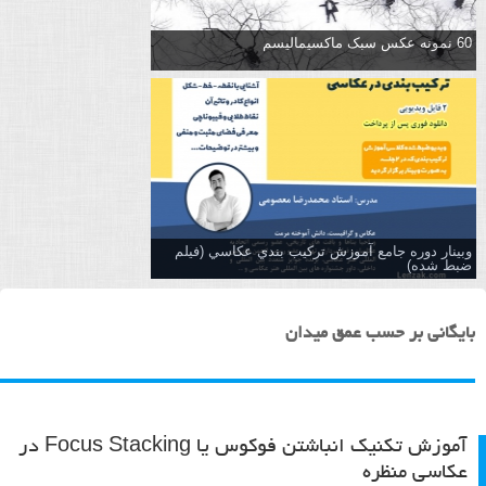
60 نمونه عکس سبک ماکسیمالیسم
وبینار دوره جامع آموزش تركيب بندي عكاسي (فیلم
ضبط شده)
بایگانی بر حسب عمق میدان
آموزش تکنیک انباشتن فوکوس یا Focus Stacking در
عکاسی منظره