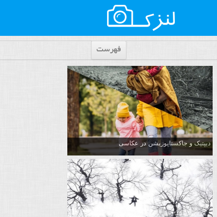
فهرست
دیپتیک و جاکستا‌پوزیشن در عکاسی