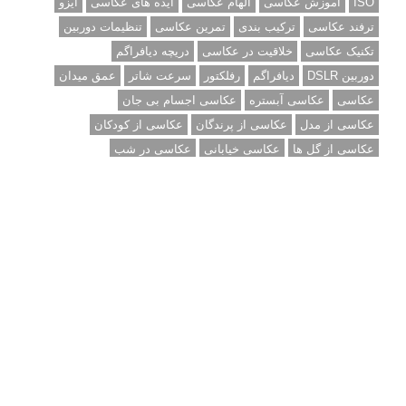
ISO
آموزش عکاسی
الهام عکاسی
ایده های عکاسی
ایزو
ترفند عکاسی
ترکیب بندی
تمرین عکاسی
تنظیمات دوربین
تکنیک عکاسی
خلاقیت در عکاسی
دریچه دیافراگم
دوربین DSLR
دیافراگم
رفلکتور
سرعت شاتر
عمق میدان
عکاسی
عکاسی آبستره
عکاسی اجسام بی جان
عکاسی از مدل
عکاسی از پرندگان
عکاسی از کودکان
عکاسی از گل ها
عکاسی خیابانی
عکاسی در شب
عکاسی سیاه و سفید
عکاسی ماکرو
عکاسی منظره
عکاسی ورزشی
عکاسی پرتره
عکس الهام بخش
عکس های الهام بخش
فاصله کانونی
فتوشاپ
فلاش
فوکوس
لنز دوربین
مجموعه عکس
نقاشی با نور
نوردهی
نوردهی طولانی
نورپردازی
پرسپکتیو
ژست عکاسی
تبلیغ متنی
آتلیه کودک سروش