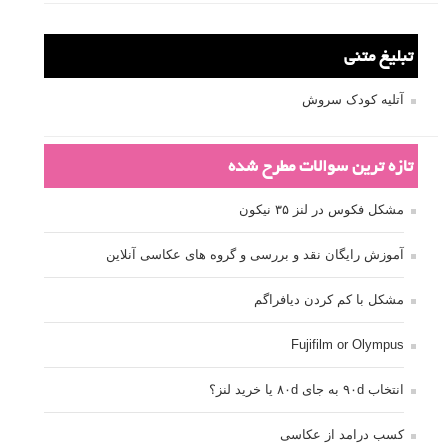
تبلیغ متنی
آتلیه کودک سروش
تازه ترین سوالات مطرح شده
مشکل فکوس در لنز ۳۵ نیکون
آموزش رایگان نقد و بررسی و گروه های عکاسی آنلاین
مشکل با کم کردن دیافراگم
Fujifilm or Olympus
انتخاب ۹۰d به جای ۸۰d یا خرید لنز؟
کسب درامد از عکاسی