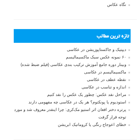
نگاه عکاس
تازه ترین مطالب
دیپتیک و جاکستا‌پوزیشن در عکاسی
۶۰ نمونه عکس سبک ماکسیمالیسم
وبینار دوره جامع آموزش ترکیب بندی عکاسی (فیلم ضبط شده)
ماکسیمالیسم در عکاسی
نقطه عطف در عکاسی
اندازه و تناسب در عکاسی
مراحل نقد عکس: چطور یک عکس را نقد کنیم
استودیوم یا پونکتوم؟ هر یک در عکاسی چه مفهومی دارند
پرتره دختر افغان اثر استیو مک‌کری: چرا اینقدر معروف شد و مورد
توجه قرار گرفت
خطای اعوجاج رنگی یا کروماتیک ابریشن