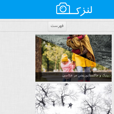
فهرست
دیپتیک و جاکستا‌پوزیشن در عکاسی