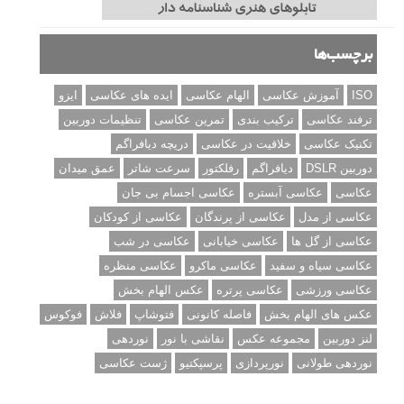
برچسب‌ها
ISO
آموزش عکاسی
الهام عکاسی
ایده های عکاسی
ایزو
ترفند عکاسی
ترکیب بندی
تمرین عکاسی
تنظیمات دوربین
تکنیک عکاسی
خلاقیت در عکاسی
دریچه دیافراگم
دوربین DSLR
دیافراگم
رفلکتور
سرعت شاتر
عمق میدان
عکاسی
عکاسی آبستره
عکاسی اجسام بی جان
عکاسی از مدل
عکاسی از پرندگان
عکاسی از کودکان
عکاسی از گل ها
عکاسی خیابانی
عکاسی در شب
عکاسی سیاه و سفید
عکاسی ماکرو
عکاسی منظره
عکاسی ورزشی
عکاسی پرتره
عکس الهام بخش
عکس های الهام بخش
فاصله کانونی
فتوشاپ
فلاش
فوکوس
لنز دوربین
مجموعه عکس
نقاشی با نور
نوردهی
نوردهی طولانی
نورپردازی
پرسپکتیو
ژست عکاسی