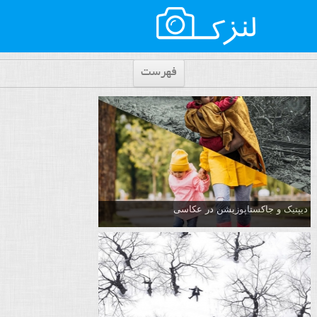
فهرست
دیپتیک و جاکستا‌پوزیشن در عکاسی