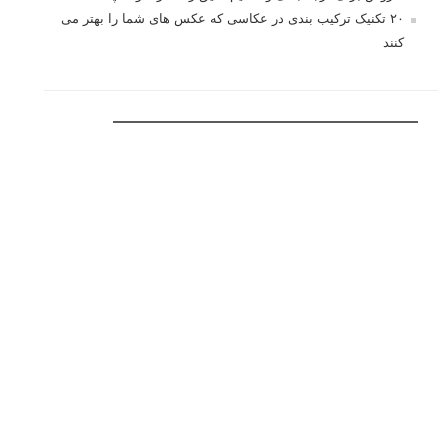
آموزش انتخاب رنگ در عکاسی از کودکان
10 باید و نباید در روتوش عکس ها
درک نوردهی – همراه با توضیح ISO، دریچه
دیافراگم و سرعت شاتر