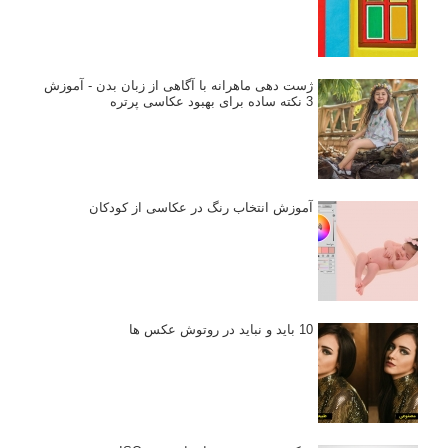
نگاه عکاس
تازه ترین مطالب
دیپتیک و جاکستا‌پوزیشن در عکاسی
۶۰ نمونه عکس سبک ماکسیمالیسم
وبینار دوره جامع آموزش ترکیب بندی عکاسی (فیلم ضبط شده)
ماکسیمالیسم در عکاسی
نقطه عطف در عکاسی
اندازه و تناسب در عکاسی
مراحل نقد عکس: چطور یک عکس را نقد کنیم
استودیوم یا پونکتوم؟ هر یک در عکاسی چه مفهومی دارند
پرتره دختر افغان اثر استیو مک‌کری: چرا اینقدر معروف شد و مورد
توجه قرار گرفت
خطای اعوجاج رنگی یا کروماتیک ابریشن