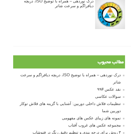
انتخاب لنزک
کتاب آموزشی «هک عکاسی» - مراحلی ساده
برای پیشرفت عکاسی شما
نکات عکاسی مینیمالیستی
ژست دهی ماهرانه با آگاهی از زبان بدن - آموزش
3 نکته ساده برای بهبود عکاسی پرتره