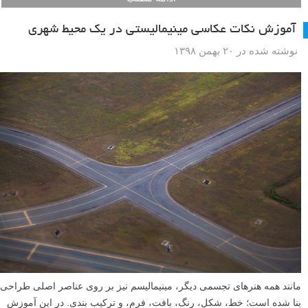
عکاسی منظره شهری (urban landscape photography) تغییر تازه کننده و
طراوت بخشی نسبت به عکاسی از زیبایی مناظر طبیعی ایجاد می کند. این
ژانر گسترده، فرصت های خلاقانه ای ارائه می دهد که معماری، دورنمای
شهری، عکاسی خیابانی، و عکاسی خبری را با هم ترکیب می کند. در این
آموزش عکاسی منظره شهری، نکات مفیدی چون زاویه عکاسی، الگو ها،
خطوط هدایتگر، خطوط مورب و عکاسی سیاه و سفید از مناظر شهری را با
شما عزیزان به اشتراک می گذاریم.
ادامه مطلب