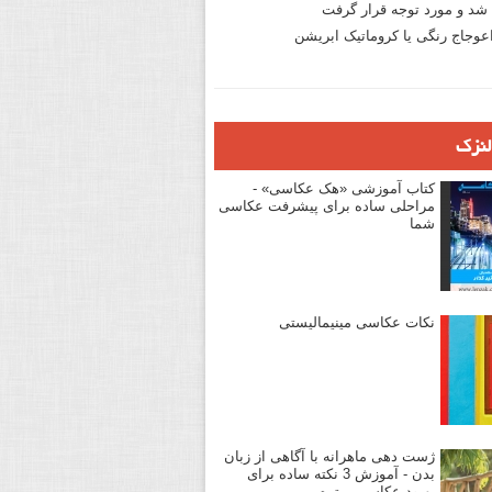
د و مورد توجه قرار گرفت
وجاج رنگی یا کروماتیک ابریشن
لنزک
کتاب آموزشی «هک عکاسی» -
مراحلی ساده برای پیشرفت عکاسی
شما
نکات عکاسی مینیمالیستی
ژست دهی ماهرانه با آگاهی از زبان
بدن - آموزش 3 نکته ساده برای
بهبود عکاسی پرتره