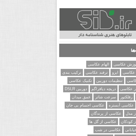
ها
وزش عکاسی
الهام عکاسی
 عکاسی
ایزو
ترفند عکاسی
ترکیب بندی
کاسی
تنظیمات دوربین
تکنیک عکاسی
ر عکاسی
دریچه دیافراگم
دوربین DSLR
رفلکتور
سرعت شاتر
عمق میدان
عکاسی آبستره
عکاسی اجسام بی جان
 مدل
عکاسی از پرندگان
 کودکان
عکاسی از گل ها
ابانی
عکاسی در شب