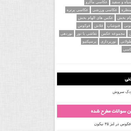
اه و سفید
عکاسی ماکرو
نظره
عکاسی ورزشی
عکاسی پرتره
ام بخش
عکس های الهام بخش
ونی
فتوشاپ
فلاش
فوکوس
ن
مجموعه عکس
نقاشی با نور
نوردهی
ولانی
نورپردازی
پرسپکتیو
اسی
تنی
کودک سروش
ین سوالات مطرح شده
 در لنز ۳۵ نیکون