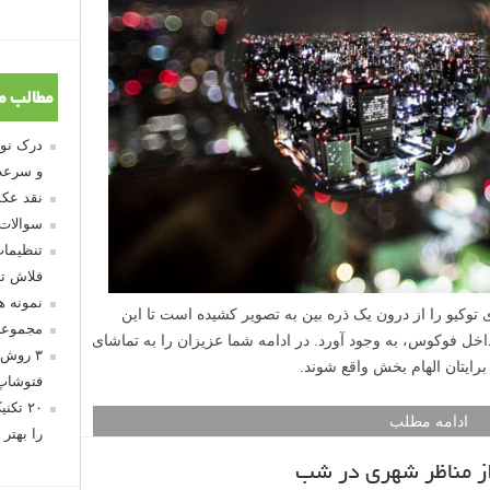
مطالب م
و سرعت
نقد عکس
سوالات
تنظیمات
فلاش تو
نمونه 
Takashi Ki مناظر شهری توکیو را از درون یک ذره بین به تصویر کشیده است تا این
مجموعه
داخل فوکوس، به وجود آورد. در ادامه شما عزیزان را به تماشای
۳ روش 
رایتان الهام بخش واقع شوند.
فتوشاپ
۲۰ تک
ادامه مطلب
را بهتر 