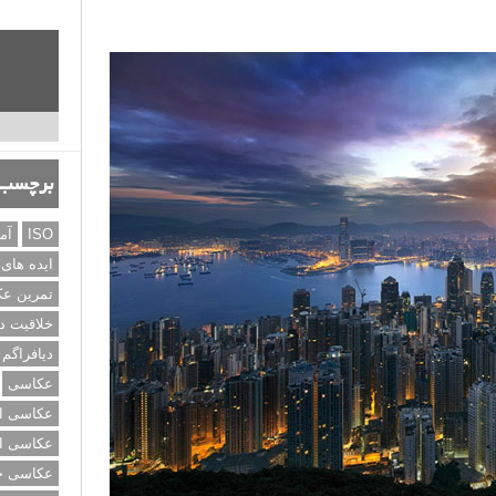
برچسب‌
ISO
آم
ایده های
تمرین ع
خلاقیت د
دیافراگم
عکاسی
عکاسی از
عکاسی از
عکاسی خی