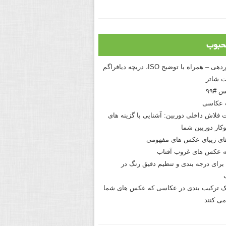
حبوب
درک نوردهی – همراه با توضیح ISO، دریچه دیافراگم
 شاتر
 #۹۹
 عکاسی
 فلاش داخلی دوربین: آشنایی با گزینه های
کار دوربین شما
های زیبای عکس های مفهومی
 عکس های غروب آفتاب
برای درجه بندی و تنظیم دقیق رنگ در
نیک ترکیب بندی در عکاسی که عکس های شما
می کنند