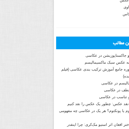
عکس
وی
کاس
ین مطالب
و جاکستا‌پوزیشن در عکاسی
دوره جامع آموزش ترکیب بندی عکاسی (فیلم
ه)
الیسم در عکاسی
طف در عکاسی
و تناسب در عکاسی
نقد عکس: چطور یک عکس را نقد کنیم
م یا پونکتوم؟ هر یک در عکاسی چه مفهومی
ختر افغان اثر استیو مک‌کری: چرا اینقدر