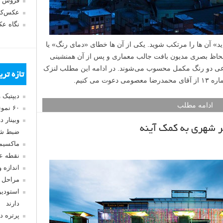
فروش 
عکس‌کا
نگاه ع
د» آن ها را مرتکب شوید. یکی از آن ها خطای «دمای رنگ» یا
حاظ بصری مدیون بافت جالب معماری و پس از آن همنشینی
عی دو رنگ مکمل محسوب می‌شوند. در ادامه این مطلب لنزک
تازه تر
می کنیم.
دیپتیک 
ادامه مطلب
۶۰ نمونه عکس سبک ماکسیمالیسم
وبینار 
 شهری به کمک آینه
ضبط شد
ماکسیم
نقطه ع
اندازه 
مراحل 
استودیو
دارند
پرتره د