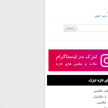
 رمز عبور
ی:
 تازه لنزک
های عکاسی
با عکاسان
 عکاسی