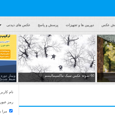
یش عکس
دوربین ها و تجهیزات
پرسش و پاسخ
عکس های دیدنی
60 نمونه عکس سبک ماکسیمالیسم
وبینار دور
ضبط شده)
نام کاربر
رمز عبور
مرا ب