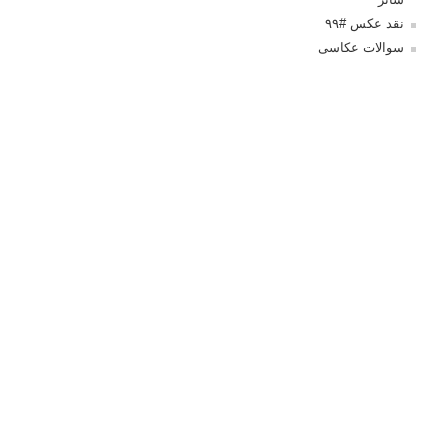
نقد عکس #۹۹
سوالات عکاسی
تنظیمات فلاش داخلی دوربین: آشنایی با گزینه های فلاش توکار
دوربین شما
نمونه های زیبای عکس های مفهومی
مجموعه عکس های غروب آفتاب
۳ روش برای درجه بندی و تنظیم دقیق رنگ در فتوشاپ
۲۰ تکنیک ترکیب بندی در عکاسی که عکس های شما را بهتر می
کنند
برچسب‌ها