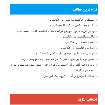
تازه ترین مطالب
دیپتیک و جاکستا‌پوزیشن در عکاسی
۶۰ نمونه عکس سبک ماکسیمالیسم
وبینار دوره جامع آموزش ترکیب بندی عکاسی (فیلم ضبط شده)
ماکسیمالیسم در عکاسی
نقطه عطف در عکاسی
اندازه و تناسب در عکاسی
مراحل نقد عکس: چطور یک عکس را نقد کنیم
استودیوم یا پونکتوم؟ هر یک در عکاسی چه مفهومی دارند
پرتره دختر افغان اثر استیو مک‌کری: چرا اینقدر معروف شد و مورد
توجه قرار گرفت
خطای اعوجاج رنگی یا کروماتیک ابریشن
انتخاب لنزک