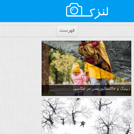
فهرست
دیپتیک و جاکستا‌پوزیشن در عکاسی