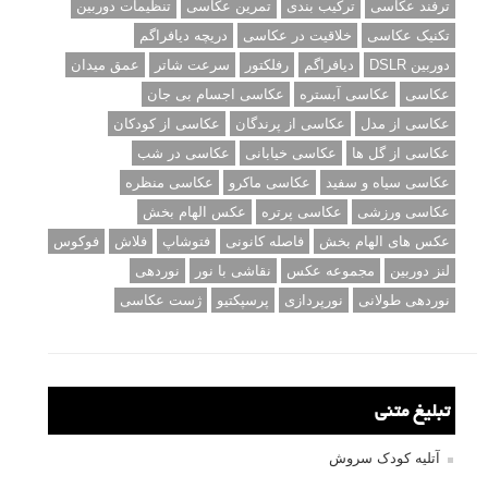
ترفند عکاسی
ترکیب بندی
تمرین عکاسی
تنظیمات دوربین
تکنیک عکاسی
خلاقیت در عکاسی
دریچه دیافراگم
دوربین DSLR
دیافراگم
رفلکتور
سرعت شاتر
عمق میدان
عکاسی
عکاسی آبستره
عکاسی اجسام بی جان
عکاسی از مدل
عکاسی از پرندگان
عکاسی از کودکان
عکاسی از گل ها
عکاسی خیابانی
عکاسی در شب
عکاسی سیاه و سفید
عکاسی ماکرو
عکاسی منظره
عکاسی ورزشی
عکاسی پرتره
عکس الهام بخش
عکس های الهام بخش
فاصله کانونی
فتوشاپ
فلاش
فوکوس
لنز دوربین
مجموعه عکس
نقاشی با نور
نوردهی
نوردهی طولانی
نورپردازی
پرسپکتیو
ژست عکاسی
تبلیغ متنی
آتلیه کودک سروش