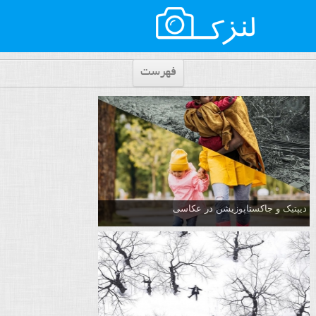
فهرست
دیپتیک و جاکستا‌پوزیشن در عکاسی