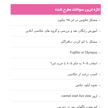
تازه ترین سوالات مطرح شده
مشکل فکوس در لنز ۳۵ نیکون
آموزش رایگان نقد و بررسی و گروه های عکاسی آنلاین
مشکل با کم کردن دیافراگم
Fujifilm or Olympus
انتخاب ۹۰d به جای ۸۰d یا خرید لنز؟
کسب درامد از عکاسی
نحوه آپلود عکس
ارور cannot start live view
کم شدن ناگهانی نور در دوربین