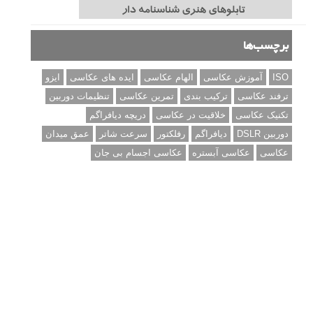
برچسب‌ها
ISO
آموزش عکاسی
الهام عکاسی
ایده های عکاسی
ایزو
ترفند عکاسی
ترکیب بندی
تمرین عکاسی
تنظیمات دوربین
تکنیک عکاسی
خلاقیت در عکاسی
دریچه دیافراگم
دوربین DSLR
دیافراگم
رفلکتور
سرعت شاتر
عمق میدان
عکاسی
عکاسی آبستره
عکاسی اجسام بی جان
عکاسی از مدل
عکاسی از پرندگان
عکاسی از کودکان
عکاسی از گل ها
عکاسی خیابانی
عکاسی در شب
عکاسی سیاه و سفید
عکاسی ماکرو
عکاسی منظره
عکاسی ورزشی
عکاسی پرتره
عکس الهام بخش
عکس های الهام بخش
فاصله کانونی
فتوشاپ
فلاش
فوکوس
لنز دوربین
مجموعه عکس
نقاشی با نور
نوردهی
نوردهی طولانی
نورپردازی
پرسپکتیو
ژست عکاسی