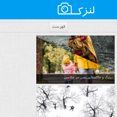
فهرست
دیپتیک و جاکستا‌پوزیشن در عکاسی