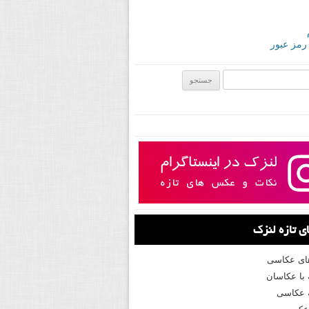
 رمز عبور
ی:
 تازه لنزک
های عکاسی
با عکاسان
 عکاسی