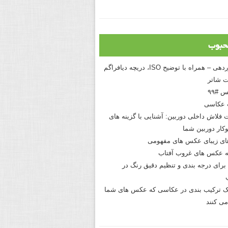
حبوب
درک نوردهی – همراه با توضیح ISO، دریچه دیافراگم
 شاتر
 #۹۹
 عکاسی
 فلاش داخلی دوربین: آشنایی با گزینه های
کار دوربین شما
های زیبای عکس های مفهومی
 عکس های غروب آفتاب
برای درجه بندی و تنظیم دقیق رنگ در
نیک ترکیب بندی در عکاسی که عکس های شما
می کنند