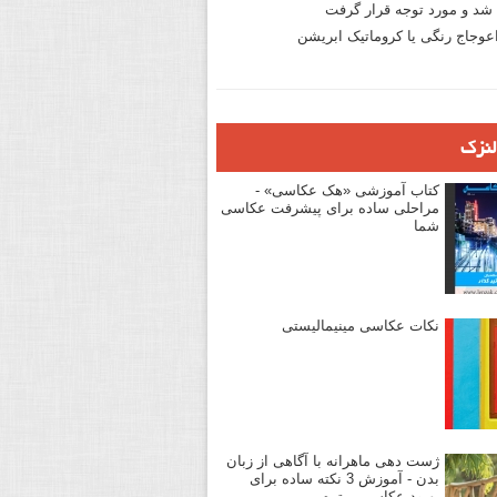
د و مورد توجه قرار گرفت
وجاج رنگی یا کروماتیک ابریشن
لنزک
کتاب آموزشی «هک عکاسی» -
مراحلی ساده برای پیشرفت عکاسی
شما
نکات عکاسی مینیمالیستی
ژست دهی ماهرانه با آگاهی از زبان
بدن - آموزش 3 نکته ساده برای
بهبود عکاسی پرتره