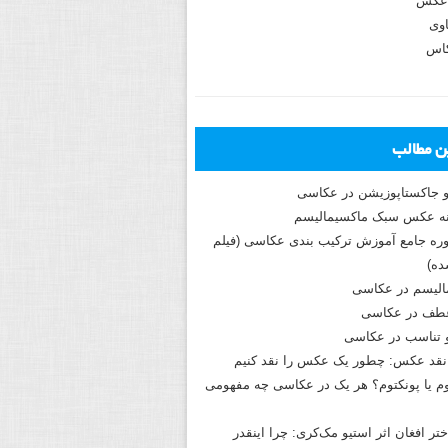
عکس
وی
کاس
ین مطالب
و جاکستا‌پوزیشن در عکاسی
دوره جامع آموزش ترکیب بندی عکاسی (فیلم
ه)
الیسم در عکاسی
طف در عکاسی
و تناسب در عکاسی
نقد عکس: چطور یک عکس را نقد کنیم
م یا پونکتوم؟ هر یک در عکاسی چه مفهومی
ختر افغان اثر استیو مک‌کری: چرا اینقدر