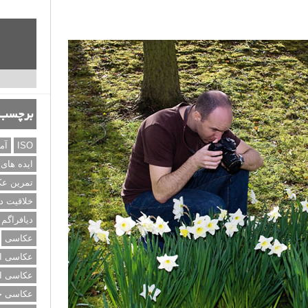
برچسب‌
ISO
آم
ایده های
تمرین ع
خلاقیت د
دیافراگم
عکاسی
عکاسی از
عکاسی از
عکاسی خی