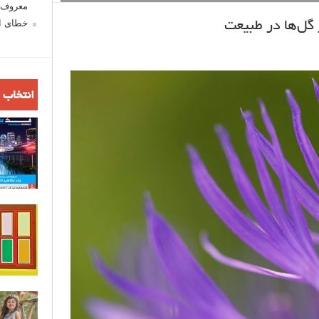
معروف ش
خطای اع
 گل‌ها در طبیعت
انتخاب 