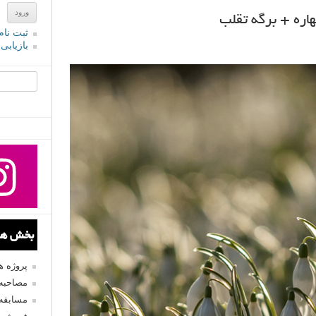
اره + برگه تقلب
ثبت نام
بازیابی
جستجو یرا
بخش های
پروژه 
مصاحبه 
مسابقه