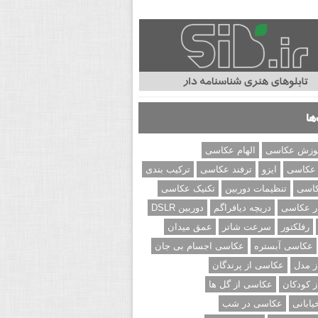
ها
وزش عکاسی
الهام عکاسی
 عکاسی
ایزو
ترفند عکاسی
ترکیب بندی
کاسی
تنظیمات دوربین
تکنیک عکاسی
ر عکاسی
دریچه دیافراگم
دوربین DSLR
رفلکتور
سرعت شاتر
عمق میدان
عکاسی آبستره
عکاسی اجسام بی جان
 مدل
عکاسی از پرندگان
 کودکان
عکاسی از گل ها
ابانی
عکاسی در شب