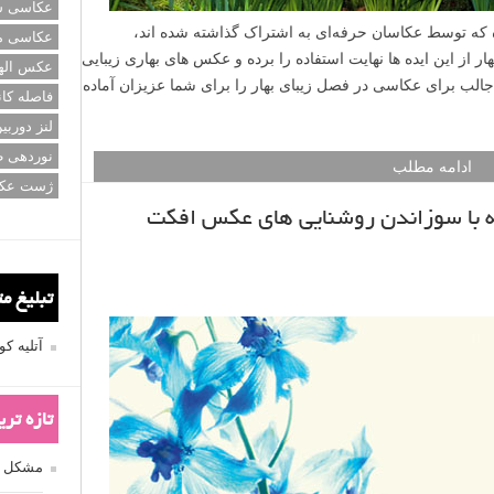
عکاسی سی
 که توسط عکاسان حرفه‌ای به اشتراک گذاشته شده اند،
عکاسی م
ر از این ایده ها نهایت استفاده را برده و عکس های بهاری زیبایی
عکس اله
مه مطلب ۱۷ نکته و ترفند جالب برای عکاسی در فصل زیبای بهار را برای شما عزیزان آماده
فاصله کان
لنز دوربی
نوردهی ط
ادامه مطلب
ژست عک
نه با سوزاندن روشنایی های عکس افکت
تبلیغ م
آتلیه 
تازه تر
مشکل فکوس