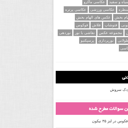
اه و سفید
عکاسی ماکرو
نظره
عکاسی ورزشی
عکاسی پرتره
ام بخش
عکس های الهام بخش
ونی
فتوشاپ
فلاش
فوکوس
ن
مجموعه عکس
نقاشی با نور
نوردهی
ولانی
نورپردازی
پرسپکتیو
اسی
تنی
کودک سروش
ین سوالات مطرح شده
 در لنز ۳۵ نیکون