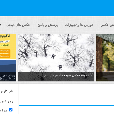
یش عکس
دوربین ها و تجهیزات
پرسش و پاسخ
عکس های دیدنی
60 نمونه عکس سبک ماکسیمالیسم
وبینار دور
ضبط شده)
نام کاربر
رمز عبور
مرا ب